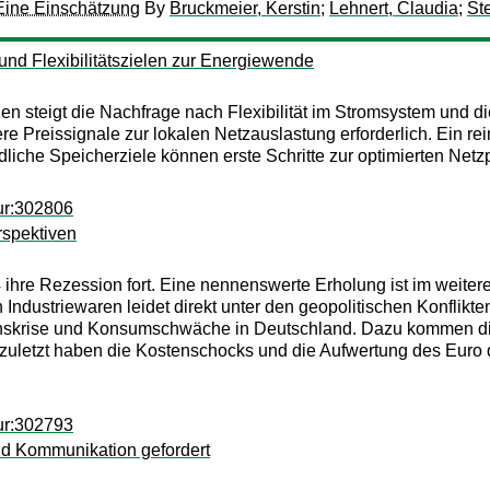
 Eine Einschätzung
By
Bruckmeier, Kerstin
;
Lehnert, Claudia
;
St
und Flexibilitätszielen zur Energiewende
n steigt die Nachfrage nach Flexibilität im Stromsystem und d
ere Preissignale zur lokalen Netzauslastung erforderlich. Ein r
ndliche Speicherziele können erste Schritte zur optimierten Net
ur:302806
rspektiven
4 ihre Rezession fort. Eine nennenswerte Erholung ist im weitere
Industriewaren leidet direkt unter den geopolitischen Konflik
itionskrise und Konsumschwäche in Deutschland. Dazu kommen die
ht zuletzt haben die Kostenschocks und die Aufwertung des Euro 
ur:302793
nd Kommunikation gefordert