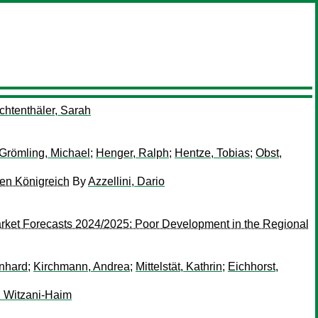
ichtenthäler, Sarah
Grömling, Michael
;
Henger, Ralph
;
Hentze, Tobias
;
Obst,
en Königreich
By
Azzellini, Dario
rket Forecasts 2024/2025: Poor Development in the Regional
nhard
;
Kirchmann, Andrea
;
Mittelstät, Kathrin
;
Eichhorst,
l Witzani-Haim