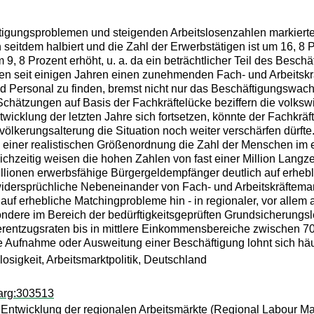
igungsproblemen und steigenden Arbeitslosenzahlen markiert
ch seitdem halbiert und die Zahl der Erwerbstätigen ist um 16, 8 
 9, 8 Prozent erhöht, u. a. da ein beträchtlicher Teil des Besch
oren seit einigen Jahren einen zunehmenden Fach- und Arbeitsk
d Personal zu finden, bremst nicht nur das Beschäftigungswa
). Schätzungen auf Basis der Fachkräftelücke beziffern die volk
ntwicklung der letzten Jahre sich fortsetzen, könnte der Fachkrä
lkerungsalterung die Situation noch weiter verschärfen dürfte
 einer realistischen Größenordnung die Zahl der Menschen im 
chzeitig weisen die hohen Zahlen von fast einer Million Langzei
Millionen erwerbsfähige Bürgergeldempfänger deutlich auf erhebl
idersprüchliche Nebeneinander von Fach- und Arbeitskräftemangel
 auf erhebliche Matchingprobleme hin - in regionaler, vor allem
ndere im Bereich der bedürftigkeitsgeprüften Grundsicherungsl
erentzugsraten bis in mittlere Einkommensbereiche zwischen 7
e Aufnahme oder Ausweitung einer Beschäftigung lohnt sich häuf
osigkeit, Arbeitsmarktpolitik, Deutschland
arg:303513
ntwicklung der regionalen Arbeitsmärkte (Regional Labour Ma