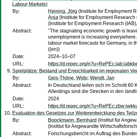
Labour Markets)
By:
Heining, Jörg
(Institute for Employment 
Anja
(Institute for Employment Research
(Institute for Employment Research (IAB
Abstract:
"The stagnating economic growth is leavi
unemployment is increasing everywhere. 
labour market forecasts for Germany, in th
((en))
Date:
2024–10–07
URL:
https://d.repec.org/n?u=RePEc:iab:iabk
Spielplätze: Bestand und Erreichbarkeit im regionalen Ve
By:
Geis-Thöne, Wido
;
Wendt, Jan
Abstract:
In Deutschland teilen sich im Schnitt 60
Allerdings sind die Strecken in den länd
Date:
2024
URL:
https://d.repec.org/n?u=RePEc:zbw:iwkk
Evaluation des Gesetzes zur Weiterentwicklung des Teilze
By:
Boockmann, Bernhard
(Institut für Ange
(Institut für Angewandte Wirtschaftsforsc
Abstract:
Forschungsbericht im Auftrag des Bundesm