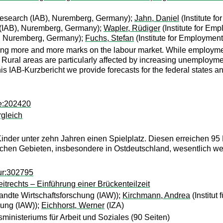
Research (IAB), Nuremberg, Germany);
Jahn, Daniel
(Institute 
 (IAB), Nuremberg, Germany);
Wapler, Rüdiger
(Institute for E
), Nuremberg, Germany);
Fuchs, Stefan
(Institute for Employme
ng more and more marks on the labour market. While employment i
Rural areas are particularly affected by increasing unemploym
is IAB-Kurzbericht we provide forecasts for the federal states an
be:202420
rgleich
 Kinder unter zehn Jahren einen Spielplatz. Diesen erreichen 95
lichen Gebieten, insbesondere in Ostdeutschland, wesentlich wei
ur:302795
itrechts – Einführung einer Brückenteilzeit
wandte Wirtschaftsforschung (IAW));
Kirchmann, Andrea
(Institut
hung (IAW));
Eichhorst, Werner
(IZA)
inisteriums für Arbeit und Soziales (90 Seiten)