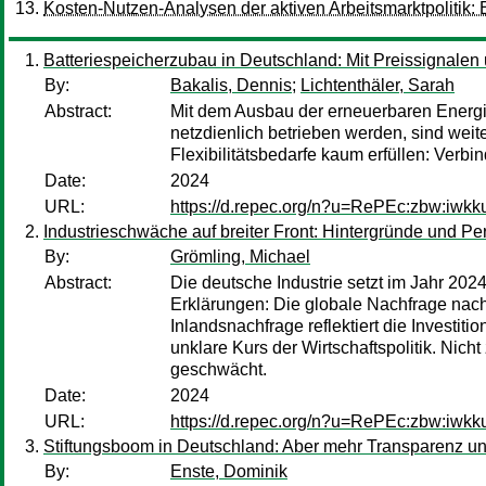
Kosten-Nutzen-Analysen der aktiven Arbeitsmarktpolitik:
Batteriespeicherzubau in Deutschland: Mit Preissignalen 
By:
Bakalis, Dennis
;
Lichtenthäler, Sarah
Abstract:
Mit dem Ausbau der erneuerbaren Energie
netzdienlich betrieben werden, sind weit
Flexibilitätsbedarfe kaum erfüllen: Verbi
Date:
2024
URL:
https://d.repec.org/n?u=RePEc:zbw:iwkk
Industrieschwäche auf breiter Front: Hintergründe und Pe
By:
Grömling, Michael
Abstract:
Die deutsche Industrie setzt im Jahr 202
Erklärungen: Die globale Nachfrage nach 
Inlandsnachfrage reflektiert die Invest
unklare Kurs der Wirtschaftspolitik. Nic
geschwächt.
Date:
2024
URL:
https://d.repec.org/n?u=RePEc:zbw:iwkk
Stiftungsboom in Deutschland: Aber mehr Transparenz u
By:
Enste, Dominik