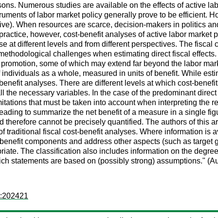
sons. Numerous studies are available on the effects of active la
struments of labor market policy generally prove to be efficient. 
ctive). When resources are scarce, decision-makers in politics and
 practice, however, cost-benefit analyses of active labor market p
se at different levels and from different perspectives. The fiscal
methodological challenges when estimating direct fiscal effects. 
promotion, some of which may extend far beyond the labor market
f individuals as a whole, measured in units of benefit. While es
ost-benefit analyses. There are different levels at which cost-bene
l the necessary variables. In the case of the predominant direct f
tations that must be taken into account when interpreting the res
eading to summarize the net benefit of a measure in a single figu
 therefore cannot be precisely quantified. The authors of this ar
 traditional fiscal cost-benefit analyses. Where information is a
benefit components and address other aspects (such as target gr
ate. The classification also includes information on the degree 
ich statements are based on (possibly strong) assumptions." (Aut
b:202421