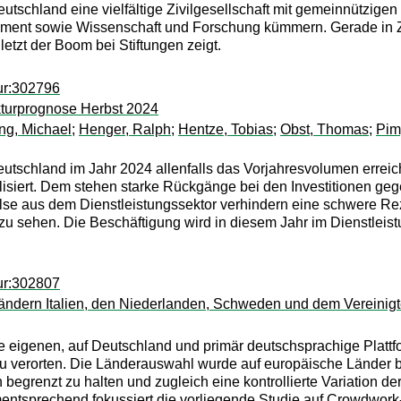
eutschland eine vielfältige Zivilgesellschaft mit gemeinnützige
ment sowie Wissenschaft und Forschung kümmern. Gerade in Zei
tzt der Boom bei Stiftungen zeigt.
ur:302796
kturprognose Herbst 2024
ng, Michael
;
Henger, Ralph
;
Hentze, Tobias
;
Obst, Thomas
;
Pim
Deutschland im Jahr 2024 allenfalls das Vorjahresvolumen erre
malisiert. Dem stehen starke Rückgänge bei den Investitionen g
pulse aus dem Dienstleistungssektor verhindern eine schwere Re
zu sehen. Die Beschäftigung wird in diesem Jahr im Dienstleist
ur:302807
ndern Italien, den Niederlanden, Schweden und dem Vereinigt
 die eigenen, auf Deutschland und primär deutschsprachige Plat
verorten. Die Länderauswahl wurde auf europäische Länder bes
grenzt zu halten und zugleich eine kontrollierte Variation de
tsprechend fokussiert die vorliegende Studie auf Crowdwork-P