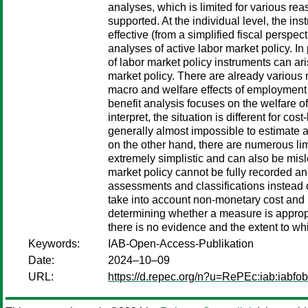
analyses, which is limited for various rea
supported. At the individual level, the in
effective (from a simplified fiscal perspe
analyses of active labor market policy. In
of labor market policy instruments can ari
market policy. There are already various 
macro and welfare effects of employment 
benefit analysis focuses on the welfare o
interpret, the situation is different for c
generally almost impossible to estimate al
on the other hand, there are numerous limi
extremely simplistic and can also be misl
market policy cannot be fully recorded and
assessments and classifications instead of
take into account non-monetary cost and 
determining whether a measure is appropri
there is no evidence and the extent to wh
Keywords:
IAB-Open-Access-Publikation
Date:
2024–10–09
URL:
https://d.repec.org/n?u=RePEc:iab:iabfo