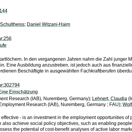
:144
Schultheiss
;
Daniel Witzani-Haim
ar:256
rufe
tartlöchern. In den vergangenen Jahren nahm die Zahl junger M
ein. Eine Ausbildung anzustreben, ist jedoch auch aus finanzie
dienen Beschäftigte in ausgewählten Fachkraftberufen überdurc
ur:302794
 Eine Einschätzung
yment Research (IAB), Nuremberg, Germany);
Lehnert, Claudia
(I
or Employment Research (IAB), Nuremberg, Germany ; FAU);
Wolf
is effective - is an investment in the employment opportunities o
an also achieve social policy objectives, such as enabling people
o assess the potential of cost-benefit analyses of active labor mark