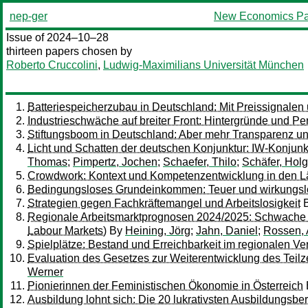
nep-ger
New Economics Pa
Issue of 2024–10–28
thirteen papers chosen by
Roberto Cruccolini
,
Ludwig-Maximilians Universität München
Batteriespeicherzubau in Deutschland: Mit Preissignalen 
Industrieschwäche auf breiter Front: Hintergründe und Pe
Stiftungsboom in Deutschland: Aber mehr Transparenz u
Licht und Schatten der deutschen Konjunktur: IW-Konjun
Thomas
;
Pimpertz, Jochen
;
Schaefer, Thilo
;
Schäfer, Holg
Crowdwork: Kontext und Kompetenzentwicklung in den Lä
Bedingungsloses Grundeinkommen: Teuer und wirkungslos
Strategien gegen Fachkräftemangel und Arbeitslosigkeit
Regionale Arbeitsmarktprognosen 2024/2025: Schwache E
Labour Markets)
By
Heining, Jörg
;
Jahn, Daniel
;
Rossen, 
Spielplätze: Bestand und Erreichbarkeit im regionalen Ve
Evaluation des Gesetzes zur Weiterentwicklung des Teilze
Werner
Pionierinnen der Feministischen Ökonomie in Österreich
Ausbildung lohnt sich: Die 20 lukrativsten Ausbildungsbe