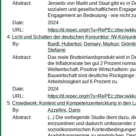
Abstract:
Jenseits von Markt und Staat gibt es in D
sozialem und gesellschaftlichem Engage
Engagement an Bedeutung - wie nicht zule
Date:
2024
URL:
https://d.repec.org/n?u=RePEc:zbw:iwkk
Licht und Schatten der deutschen Konjunktur: IW-Konjun
By:
Bardt, Hubertus
;
Demary, Markus
;
Grömli
Stefanie
Abstract:
Das reale Bruttoinlandsprodukt wird in 
die Inflationsrate bei gut 2 Prozent nor
Weltwirtschaft. Positive Wirtschaftsim- 
Bauwirtschaft sind deutliche Rückgänge 
Arbeitslosigkeit auf 6 Prozent zu.
Date:
2024
URL:
https://d.repec.org/n?u=RePEc:zbw:iwkk
Crowdwork: Kontext und Kompetenzentwicklung in den Lä
By:
Azzellini, Dario
Abstract:
(...) Die vorliegende Studie dient dazu,
einzuordnen und dadurch umfassender zu 
sozioökonomischen Kontextbedingungen be
Ausbildungsregime zu ermöglichen. Demen