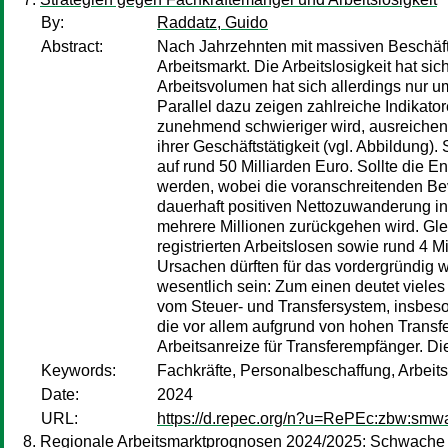
By:
Raddatz, Guido
Abstract:
Nach Jahrzehnten mit massiven Beschäft
Arbeitsmarkt. Die Arbeitslosigkeit hat si
Arbeitsvolumen hat sich allerdings nur um
Parallel dazu zeigen zahlreiche Indikat
zunehmend schwieriger wird, ausreichen
ihrer Geschäftstätigkeit (vgl. Abbildung
auf rund 50 Milliarden Euro. Sollte die E
werden, wobei die voranschreitenden Bevö
dauerhaft positiven Nettozuwanderung in
mehrere Millionen zurückgehen wird. Glei
registrierten Arbeitslosen sowie rund 4 
Ursachen dürften für das vordergründig w
wesentlich sein: Zum einen deutet vieles
vom Steuer- und Transfersystem, insbeso
die vor allem aufgrund von hohen Transf
Arbeitsanreize für Transferempfänger. Di
Keywords:
Fachkräfte, Personalbeschaffung, Arbeitsl
Date:
2024
URL:
https://d.repec.org/n?u=RePEc:zbw:smw
Regionale Arbeitsmarktprognosen 2024/2025: Schwache E