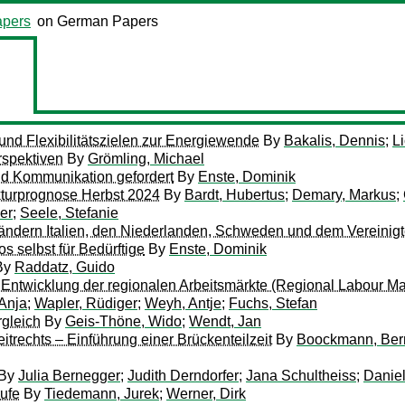
pers
on German Papers
und Flexibilitätszielen zur Energiewende
By
Bakalis, Dennis
;
L
rspektiven
By
Grömling, Michael
nd Kommunikation gefordert
By
Enste, Dominik
kturprognose Herbst 2024
By
Bardt, Hubertus
;
Demary, Markus
;
er
;
Seele, Stefanie
ndern Italien, den Niederlanden, Schweden und dem Vereinigt
 selbst für Bedürftige
By
Enste, Dominik
By
Raddatz, Guido
ntwicklung der regionalen Arbeitsmärkte (Regional Labour Ma
Anja
;
Wapler, Rüdiger
;
Weyh, Antje
;
Fuchs, Stefan
rgleich
By
Geis-Thöne, Wido
;
Wendt, Jan
itrechts – Einführung einer Brückenteilzeit
By
Boockmann, Ber
By
Julia Bernegger
;
Judith Derndorfer
;
Jana Schultheiss
;
Danie
rufe
By
Tiedemann, Jurek
;
Werner, Dirk