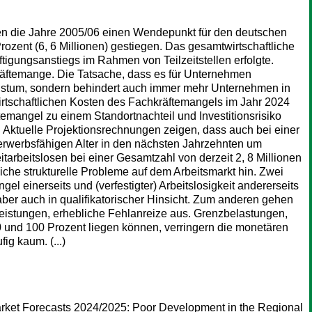
en die Jahre 2005/06 einen Wendepunkt für den deutschen
Prozent (6, 6 Millionen) gestiegen. Das gesamtwirtschaftliche
äftigungsanstiegs im Rahmen von Teilzeitstellen erfolgte.
räftemange. Die Tatsache, dass es für Unternehmen
chstum, sondern behindert auch immer mehr Unternehmen in
swirtschaftlichen Kosten des Fachkräftemangels im Jahr 2024
ftemangel zu einem Standortnachteil und Investitionsrisiko
. Aktuelle Projektionsrechnungen zeigen, dass auch bei einer
erwerbsfähigen Alter in den nächsten Jahrzehnten um
tarbeitslosen bei einer Gesamtzahl von derzeit 2, 8 Millionen
iche strukturelle Probleme auf dem Arbeitsmarkt hin. Zwei
 einerseits und (verfestigter) Arbeitslosigkeit andererseits
 aber auch in qualifikatorischer Hinsicht. Zum anderen gehen
eistungen, erhebliche Fehlanreize aus. Grenzbelastungen,
0 und 100 Prozent liegen können, verringern die monetären
ig kaum. (...)
rket Forecasts 2024/2025: Poor Development in the Regional