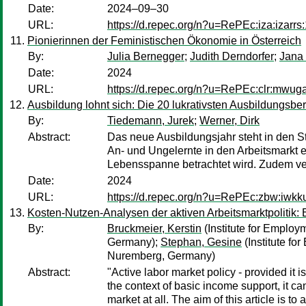
Date:
2024–09–30
URL:
https://d.repec.org/n?u=RePEc:iza:izarrs
Pionierinnen der Feministischen Ökonomie in Österreich
By:
Julia Bernegger
;
Judith Derndorfer
;
Jana 
Date:
2024
URL:
https://d.repec.org/n?u=RePEc:clr:mwug
Ausbildung lohnt sich: Die 20 lukrativsten Ausbildungsbe
By:
Tiedemann, Jurek
;
Werner, Dirk
Abstract:
Das neue Ausbildungsjahr steht in den S
An- und Ungelernte in den Arbeitsmarkt 
Lebensspanne betrachtet wird. Zudem ver
Date:
2024
URL:
https://d.repec.org/n?u=RePEc:zbw:iwkk
Kosten-Nutzen-Analysen der aktiven Arbeitsmarktpolitik:
By:
Bruckmeier, Kerstin
(Institute for Emplo
Germany);
Stephan, Gesine
(Institute f
Nuremberg, Germany)
Abstract:
"Active labor market policy - provided it 
the context of basic income support, it c
market at all. The aim of this article is t