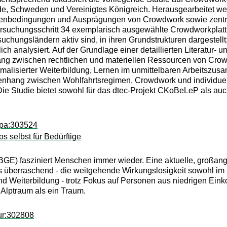
nde, Schweden und Vereinigtes Königreich. Herausgearbeitet w
ahmenbedingungen und Ausprägungen von Crowdwork sowie zent
rsuchungsschritt 34 exemplarisch ausgewählte Crowdworkplattfo
suchungsländern aktiv sind, in ihren Grundstrukturen dargestell
 analysiert. Auf der Grundlage einer detaillierten Literatur- u
g zwischen rechtlichen und materiellen Ressourcen von Crowdw
malisierter Weiterbildung, Lernen im unmittelbaren Arbeitszu
enhang zwischen Wohlfahrtsregimen, Crowdwork und individuelle
Die Studie bietet sowohl für das dtec-Projekt CKoBeLeP als a
opa:303524
 selbst für Bedürftige
E) fasziniert Menschen immer wieder. Eine aktuelle, großang
us überraschend - die weitgehende Wirkungslosigkeit sowohl im 
nd Weiterbildung - trotz Fokus auf Personen aus niedrigen Eink
 Alptraum als ein Traum.
ur:302808