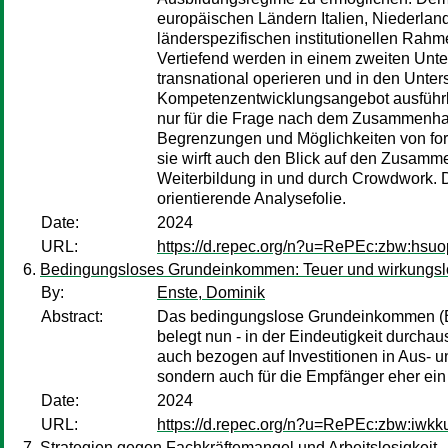
europäischen Ländern Italien, Niederla
länderspezifischen institutionellen R
Vertiefend werden in einem zweiten Unte
transnational operieren und in den Unter
Kompetenzentwicklungsangebot ausführlich
nur für die Frage nach dem Zusammenhan
Begrenzungen und Möglichkeiten von for
sie wirft auch den Blick auf den Zusamm
Weiterbildung in und durch Crowdwork. 
orientierende Analysefolie.
Date:
2024
URL:
https://d.repec.org/n?u=RePEc:zbw:hsu
Bedingungsloses Grundeinkommen: Teuer und wirkungslos
By:
Enste, Dominik
Abstract:
Das bedingungslose Grundeinkommen (BG
belegt nun - in der Eindeutigkeit durcha
auch bezogen auf Investitionen in Aus- u
sondern auch für die Empfänger eher ein
Date:
2024
URL:
https://d.repec.org/n?u=RePEc:zbw:iwkk
Strategien gegen Fachkräftemangel und Arbeitslosigkeit