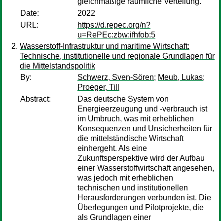
gleichmäßige räumliche Verteilung.
Date:
2022
URL:
https://d.repec.org/n?
u=RePEc:zbw:ifhfob:5
Wasserstoff-Infrastruktur und maritime Wirtschaft:
Technische, institutionelle und regionale Grundlagen für
die Mittelstandspolitik
By:
Schwerz, Sven-Sören
;
Meub, Lukas
;
Proeger, Till
Abstract:
Das deutsche System von
Energieerzeugung und -verbrauch ist
im Umbruch, was mit erheblichen
Konsequenzen und Unsicherheiten für
die mittelständische Wirtschaft
einhergeht. Als eine
Zukunftsperspektive wird der Aufbau
einer Wasserstoffwirtschaft angesehen,
was jedoch mit erheblichen
technischen und institutionellen
Herausforderungen verbunden ist. Die
Überlegungen und Pilotprojekte, die
als Grundlagen einer