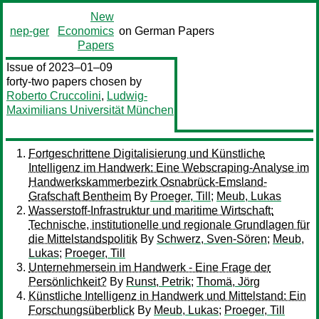
New
nep-ger
Economics
on German Papers
Papers
Issue of 2023–01–09
forty-two papers chosen by
Roberto Cruccolini
,
Ludwig-
Maximilians Universität München
Fortgeschrittene Digitalisierung und Künstliche
Intelligenz im Handwerk: Eine Webscraping-Analyse im
Handwerkskammerbezirk Osnabrück-Emsland-
Grafschaft Bentheim
By
Proeger, Till
;
Meub, Lukas
Wasserstoff-Infrastruktur und maritime Wirtschaft:
Technische, institutionelle und regionale Grundlagen für
die Mittelstandspolitik
By
Schwerz, Sven-Sören
;
Meub,
Lukas
;
Proeger, Till
Unternehmersein im Handwerk - Eine Frage der
Persönlichkeit?
By
Runst, Petrik
;
Thomä, Jörg
Künstliche Intelligenz in Handwerk und Mittelstand: Ein
Forschungsüberblick
By
Meub, Lukas
;
Proeger, Till