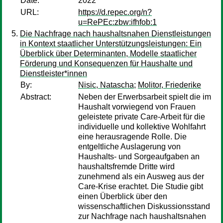
Date:
2022
URL:
https://d.repec.org/n?
u=RePEc:zbw:ifhfob:1
Die Nachfrage nach haushaltsnahen Dienstleistungen
in Kontext staatlicher Unterstützungsleistungen: Ein
Überblick über Determinanten, Modelle staatlicher
Förderung und Konsequenzen für Haushalte und
Dienstleister*innen
By:
Nisic, Natascha
;
Molitor, Friederike
Abstract:
Neben der Erwerbsarbeit spielt die im
Haushalt vorwiegend von Frauen
geleistete private Care-Arbeit für die
individuelle und kollektive Wohlfahrt
eine herausragende Rolle. Die
entgeltliche Auslagerung von
Haushalts- und Sorgeaufgaben an
haushaltsfremde Dritte wird
zunehmend als ein Ausweg aus der
Care-Krise erachtet. Die Studie gibt
einen Überblick über den
wissenschaftlichen Diskussionsstand
zur Nachfrage nach haushaltsnahen