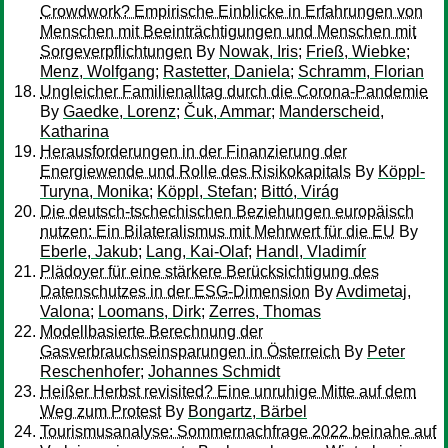
Crowdwork? Empirische Einblicke in Erfahrungen von
Menschen mit Beeinträchtigungen und Menschen mit
Sorgeverpflichtungen
By
Nowak, Iris
;
Frieß, Wiebke
;
Menz, Wolfgang
;
Rastetter, Daniela
;
Schramm, Florian
Ungleicher Familienalltag durch die Corona-Pandemie
By
Gaedke, Lorenz
;
Čuk, Ammar
;
Manderscheid,
Katharina
Herausforderungen in der Finanzierung der
Energiewende und Rolle des Risikokapitals
By
Köppl-
Turyna, Monika
;
Köppl, Stefan
;
Bittó, Virág
Die deutsch-tschechischen Beziehungen europäisch
nutzen: Ein Bilateralismus mit Mehrwert für die EU
By
Eberle, Jakub
;
Lang, Kai-Olaf
;
Handl, Vladimír
Plädoyer für eine stärkere Berücksichtigung des
Datenschutzes in der ESG-Dimension
By
Avdimetaj,
Valona
;
Loomans, Dirk
;
Zerres, Thomas
Modellbasierte Berechnung der
Gasverbrauchseinsparungen in Österreich
By
Peter
Reschenhofer
;
Johannes Schmidt
Heißer Herbst revisited? Eine unruhige Mitte auf dem
Weg zum Protest
By
Bongartz, Bärbel
Tourismusanalyse: Sommernachfrage 2022 beinahe auf