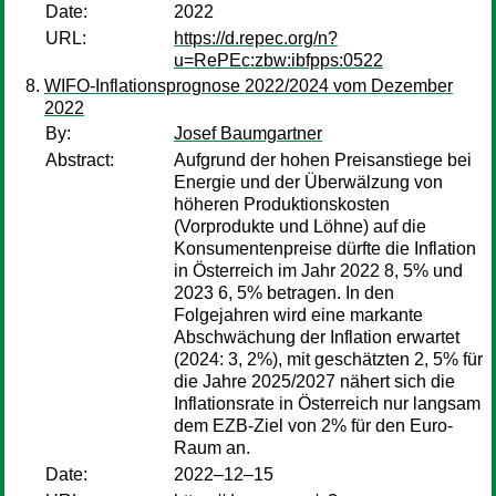
Date:
2022
URL:
https://d.repec.org/n?
u=RePEc:zbw:ibfpps:0522
WIFO-Inflationsprognose 2022/2024 vom Dezember
2022
By:
Josef Baumgartner
Abstract:
Aufgrund der hohen Preisanstiege bei
Energie und der Überwälzung von
höheren Produktionskosten
(Vorprodukte und Löhne) auf die
Konsumentenpreise dürfte die Inflation
in Österreich im Jahr 2022 8, 5% und
2023 6, 5% betragen. In den
Folgejahren wird eine markante
Abschwächung der Inflation erwartet
(2024: 3, 2%), mit geschätzten 2, 5% für
die Jahre 2025/2027 nähert sich die
Inflationsrate in Österreich nur langsam
dem EZB-Ziel von 2% für den Euro-
Raum an.
Date:
2022–12–15