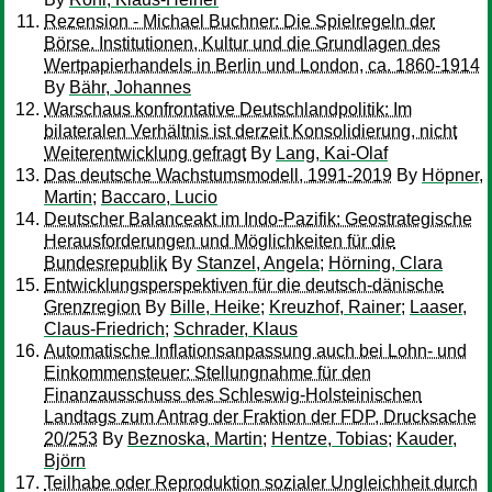
Rezension - Michael Buchner: Die Spielregeln der
Börse. Institutionen, Kultur und die Grundlagen des
Wertpapierhandels in Berlin und London, ca. 1860-1914
By
Bähr, Johannes
Warschaus konfrontative Deutschlandpolitik: Im
bilateralen Verhältnis ist derzeit Konsolidierung, nicht
Weiterentwicklung gefragt
By
Lang, Kai-Olaf
Das deutsche Wachstumsmodell, 1991-2019
By
Höpner,
Martin
;
Baccaro, Lucio
Deutscher Balanceakt im Indo-Pazifik: Geostrategische
Herausforderungen und Möglichkeiten für die
Bundesrepublik
By
Stanzel, Angela
;
Hörning, Clara
Entwicklungsperspektiven für die deutsch-dänische
Grenzregion
By
Bille, Heike
;
Kreuzhof, Rainer
;
Laaser,
Claus-Friedrich
;
Schrader, Klaus
Automatische Inflationsanpassung auch bei Lohn- und
Einkommensteuer: Stellungnahme für den
Finanzausschuss des Schleswig-Holsteinischen
Landtags zum Antrag der Fraktion der FDP, Drucksache
20/253
By
Beznoska, Martin
;
Hentze, Tobias
;
Kauder,
Björn
Teilhabe oder Reproduktion sozialer Ungleichheit durch