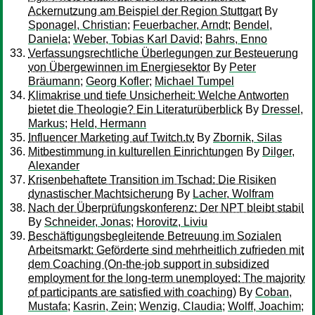
Ackernutzung am Beispiel der Region Stuttgart
By
Sponagel, Christian
;
Feuerbacher, Arndt
;
Bendel,
Daniela
;
Weber, Tobias Karl David
;
Bahrs, Enno
Verfassungsrechtliche Überlegungen zur Besteuerung
von Übergewinnen im Energiesektor
By
Peter
Bräumann
;
Georg Kofler
;
Michael Tumpel
Klimakrise und tiefe Unsicherheit: Welche Antworten
bietet die Theologie? Ein Literaturüberblick
By
Dressel,
Markus
;
Held, Hermann
Influencer Marketing auf Twitch.tv
By
Zbornik, Silas
Mitbestimmung in kulturellen Einrichtungen
By
Dilger,
Alexander
Krisenbehaftete Transition im Tschad: Die Risiken
dynastischer Machtsicherung
By
Lacher, Wolfram
Nach der Überprüfungskonferenz: Der NPT bleibt stabil
By
Schneider, Jonas
;
Horovitz, Liviu
Beschäftigungsbegleitende Betreuung im Sozialen
Arbeitsmarkt: Geförderte sind mehrheitlich zufrieden mit
dem Coaching (On-the-job support in subsidized
employment for the long-term unemployed: The majority
of participants are satisfied with coaching)
By
Coban,
Mustafa
;
Kasrin, Zein
;
Wenzig, Claudia
;
Wolff, Joachim
;