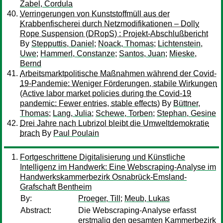
Zabel, Cordula
Verringerungen von Kunststoffmüll aus der
Krabbenfischerei durch Netzmodifikationen – Dolly
Rope Suspension (DRopS) : Projekt-Abschlußbericht
By
Stepputtis, Daniel
;
Noack, Thomas
;
Lichtenstein,
Uwe
;
Hammerl, Constanze
;
Santos, Juan
;
Mieske,
Bernd
Arbeitsmarktpolitische Maßnahmen während der Covid-
19-Pandemie: Weniger Förderungen, stabile Wirkungen
(Active labor market policies during the Covid-19
pandemic: Fewer entries, stable effects)
By
Büttner,
Thomas
;
Lang, Julia
;
Schewe, Torben
;
Stephan, Gesine
Drei Jahre nach Lubrizol bleibt die Umweltdemokratie
brach
By
Paul Poulain
Fortgeschrittene Digitalisierung und Künstliche
Intelligenz im Handwerk: Eine Webscraping-Analyse im
Handwerkskammerbezirk Osnabrück-Emsland-
Grafschaft Bentheim
By:
Proeger, Till
;
Meub, Lukas
Abstract:
Die Webscraping-Analyse erfasst
erstmalig den gesamten Kammerbezirk