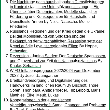
Die Nachfrage nach haushaltsnahen Dienstleistungen
in Kontext staatlicher Unterstützungsleistungen: Ein
Überblick über Determinanten, Modelle staatlicher
Förderung und Konsequenzen für Haushalte und
Dienstleister*innen
By
Nisic, Natascha
;
Molitor,
Friederike
Russlands Regionen und der Krieg gegen die Ukraine:
Bei der Mobilisierung von Soldaten und der
Bekämpfung der wirtschaftlichen Rezession setzt der
Kreml auf die Loyalität regionaler Eliten
By
Hoppe,
Sebastian
Rezension - Janina Salden: Der Deutsche Sparkassen-
und Giroverband zur Zeit des Nationalsozialismus
By
Knake, Sebastian
WIFO-Inflationsprognose 2022/2024 vom Dezember
2022
By
Josef Baumgartner
Breitbandversorgung und Digitalisierung des
Handwerks im ländlichen Raum
By
Bischoff, Thore
Sören
;
Thonipara, Anita
;
Proeger, Till
;
Leibold, Maris
;
Matthies, Eike
;
Meub, Lukas
Kooperationen in der europäischen
Verteidigungswirtschaft: Stand, Chancen und Probleme
By
Röhl, Klaus-Heiner