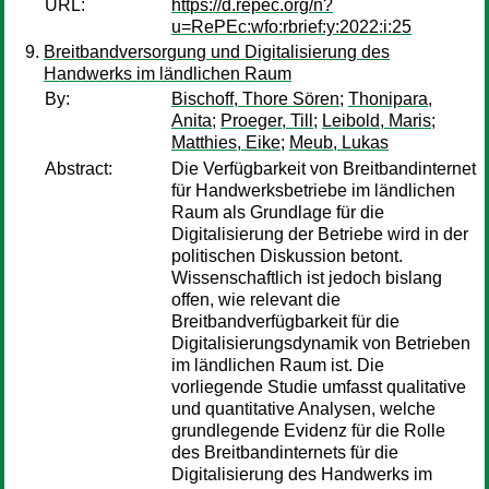
URL:
https://d.repec.org/n?
u=RePEc:wfo:rbrief:y:2022:i:25
Breitbandversorgung und Digitalisierung des
Handwerks im ländlichen Raum
By:
Bischoff, Thore Sören
;
Thonipara,
Anita
;
Proeger, Till
;
Leibold, Maris
;
Matthies, Eike
;
Meub, Lukas
Abstract:
Die Verfügbarkeit von Breitbandinternet
für Handwerksbetriebe im ländlichen
Raum als Grundlage für die
Digitalisierung der Betriebe wird in der
politischen Diskussion betont.
Wissenschaftlich ist jedoch bislang
offen, wie relevant die
Breitbandverfügbarkeit für die
Digitalisierungsdynamik von Betrieben
im ländlichen Raum ist. Die
vorliegende Studie umfasst qualitative
und quantitative Analysen, welche
grundlegende Evidenz für die Rolle
des Breitbandinternets für die
Digitalisierung des Handwerks im