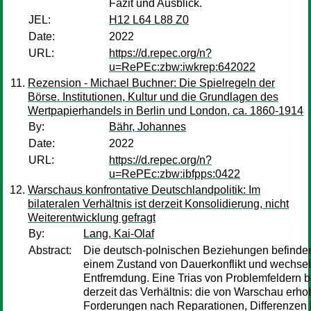
Fazit und Ausblick.
JEL:
H12 L64 L88 Z0
Date:
2022
URL:
https://d.repec.org/n?
u=RePEc:zbw:iwkrep:642022
Rezension - Michael Buchner: Die Spielregeln der
Börse. Institutionen, Kultur und die Grundlagen des
Wertpapierhandels in Berlin und London, ca. 1860-1914
By:
Bähr, Johannes
Date:
2022
URL:
https://d.repec.org/n?
u=RePEc:zbw:ibfpps:0422
Warschaus konfrontative Deutschlandpolitik: Im
bilateralen Verhältnis ist derzeit Konsolidierung, nicht
Weiterentwicklung gefragt
By:
Lang, Kai-Olaf
Abstract:
Die deutsch-polnischen Beziehungen befinden
einem Zustand von Dauerkonflikt und wechsels
Entfremdung. Eine Trias von Problemfeldern b
derzeit das Verhältnis: die von Warschau erh
Forderungen nach Reparationen, Differenzen 