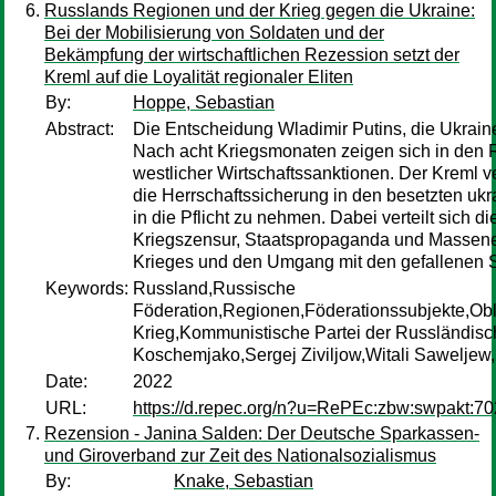
Russlands Regionen und der Krieg gegen die Ukraine:
Bei der Mobilisierung von Soldaten und der
Bekämpfung der wirtschaftlichen Rezession setzt der
Kreml auf die Loyalität regionaler Eliten
By:
Hoppe, Sebastian
Abstract:
Die Entscheidung Wladimir Putins, die Ukraine
Nach acht Kriegsmonaten zeigen sich in den 
westlicher Wirtschaftssanktionen. Der Kreml v
die Herrschaftssicherung in den besetzten uk
in die Pflicht zu nehmen. Dabei verteilt sich d
Kriegszensur, Staatspropaganda und Massenem
Krieges und den Umgang mit den gefallenen S
Keywords:
Russland,Russische
Föderation,Regionen,Föderationssubjekte,Obla
Krieg,Kommunistische Partei der Russländi
Koschemjako,Sergej Ziviljow,Witali Saweljew
Date:
2022
URL:
https://d.repec.org/n?u=RePEc:zbw:swpakt:7
Rezension - Janina Salden: Der Deutsche Sparkassen-
und Giroverband zur Zeit des Nationalsozialismus
By:
Knake, Sebastian