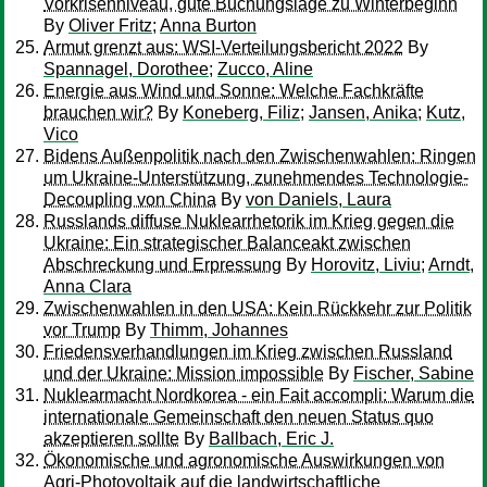
Vorkrisenniveau, gute Buchungslage zu Winterbeginn
By
Oliver Fritz
;
Anna Burton
Armut grenzt aus: WSI-Verteilungsbericht 2022
By
Spannagel, Dorothee
;
Zucco, Aline
Energie aus Wind und Sonne: Welche Fachkräfte
brauchen wir?
By
Koneberg, Filiz
;
Jansen, Anika
;
Kutz,
Vico
Bidens Außenpolitik nach den Zwischenwahlen: Ringen
um Ukraine-Unterstützung, zunehmendes Technologie-
Decoupling von China
By
von Daniels, Laura
Russlands diffuse Nuklearrhetorik im Krieg gegen die
Ukraine: Ein strategischer Balanceakt zwischen
Abschreckung und Erpressung
By
Horovitz, Liviu
;
Arndt,
Anna Clara
Zwischenwahlen in den USA: Kein Rückkehr zur Politik
vor Trump
By
Thimm, Johannes
Friedensverhandlungen im Krieg zwischen Russland
und der Ukraine: Mission impossible
By
Fischer, Sabine
Nuklearmacht Nordkorea - ein Fait accompli: Warum die
internationale Gemeinschaft den neuen Status quo
akzeptieren sollte
By
Ballbach, Eric J.
Ökonomische und agronomische Auswirkungen von
Agri-Photovoltaik auf die landwirtschaftliche