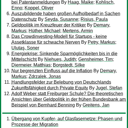
bei Patentanmeldungen
By
Haag, Maike
;
Kohlisch,
Enno
;
Koppel, Oliver
Auszubildende haben großen Aufholbedarf in Sachen
Datenschutz
By
Seyda, Susanne
;
Risius, Paula
Geldpolitik im Kreuzfeuer der Kritiker
By
Demary,
Markus
;
Hüther, Michael
;
Mertens, Armin
Das Crowdinvesting-Modell für Startups - keine
Assetklasse für schwache Nerven
By
Petry, Markus
;
Ulutaş, Soner
Energiekrise: Sinkende Sparmöglichkeiten bis in die
Mittelschicht
By
Niehues, Judith
;
Gensheimer, Tim
;
Diermeier, Matthias
;
Borgstedt, Silke
Nur begrenzten Einfluss auf die Inflation
By
Demary,
Markus
;
Zdrzalek, Jonas
Handlungsfelder zur Belebung von Deutschlands
Zukunftsfähigkeit durch Private Equity
By
Jugel, Stefan
Adolf Weber statt Freiburger Schule? Die theoretischen
Ansichten über Geldpolitik in der frühen Bundesbank am
Beispiel von Bernhard Benning
By
Greitens, Jan
Übergang von Kupfer- auf Glasfasernetze: Phasen und
Prozesse der Migration