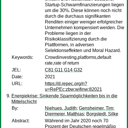
Startup-Schwarmfinanzierungen liegen
um die 30%. Diese können noch nicht
durch die durchaus signifikanten
Renditen einiger weniger erfolgreicher
Unternehmen kompensiert werden. Die
Probleme liegen in der
Risikoklassifizierung durch die
Plattformen, in adversen
Selektionseffekten und Moral Hazard.
Keywords:
Crowdinvesting,platforms,default
rate,rate of return
JEL:
C81 G11 G14 G32
Date:
2021
URL:
https://d.repec.org/n?
u=RePEc:zbw:wifinw:82021
Energiekrise: Sinkende Sparmöglichkeiten bis in die
Mittelschicht
By:
Niehues, Judith
;
Gensheimer, Tim
;
Diermeier, Matthias
;
Borgstedt, Silke
Abstract:
Während im Jahr 2020 noch 70
Prozent der Deutschen regelmäßig