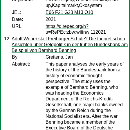
up,Kapitalmarkt,Ökosystem
JEL:
E66 F21 G23 M13 O10
Date:
2021
URL:
https://d.repec.org/n?
u=RePEc:zbw:wifinw:112021
Adolf Weber statt Freiburger Schule? Die theoretischen
Ansichten über Geldpolitik in der frühen Bundesbank am
Beispiel von Bernhard Benning
By:
Greitens, Jan
Abstract:
This paper analyses the early years of
the history of the Bundesbank from a
history of economic thought-
perspective. The study uses the
example of Bernhard Benning, who
was heading the Economics
Department of the Reichs-Kredit-
Gesellschaft, one major banks owned
by the German Reich during the
National Socialist era. After the war
Benning became a member of the
Executive Board of the Deutsche