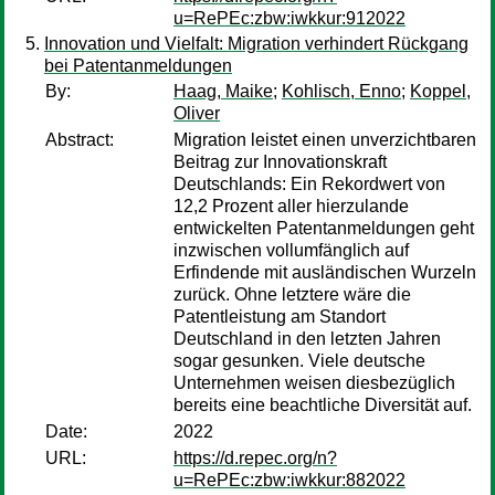
u=RePEc:zbw:iwkkur:912022
Innovation und Vielfalt: Migration verhindert Rückgang
bei Patentanmeldungen
By:
Haag, Maike
;
Kohlisch, Enno
;
Koppel,
Oliver
Abstract:
Migration leistet einen unverzichtbaren
Beitrag zur Innovationskraft
Deutschlands: Ein Rekordwert von
12,2 Prozent aller hierzulande
entwickelten Patentanmeldungen geht
inzwischen vollumfänglich auf
Erfindende mit ausländischen Wurzeln
zurück. Ohne letztere wäre die
Patentleistung am Standort
Deutschland in den letzten Jahren
sogar gesunken. Viele deutsche
Unternehmen weisen diesbezüglich
bereits eine beachtliche Diversität auf.
Date:
2022
URL:
https://d.repec.org/n?
u=RePEc:zbw:iwkkur:882022