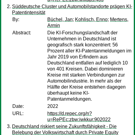
Süddeutsche Cluster und Automobilstandorte prägen KI-
Patentintensität
By:
Büchel, Jan
;
Kohlisch, Enno
;
Mertens,
Armin
Abstract:
Die KI-Forschungslandschaft der
Unternehmen in Deutschland ist
geografisch stark konzentriert: 56
Prozent aller KI-Patentanmeldungen im
Jahr 2019 von Erfindern aus
Deutschland entfallen auf lediglich 10
von 401 Kreisen. Dabei dominieren
Kreise mit starken Verbindungen zur
Automobilindustrie. In mehr als der
Hälfte der Kreise entstehen dagegen
überhaupt keine KI-
Patentanmeldungen.
Date:
2022
URL:
https://d.repec.org/n?
u=RePEc:zbw:iwkkur:902022
Deutschland riskiert seine Zukunftsfähigkeit - Die
Belebung der Volkswirtschaft durch Private Equity