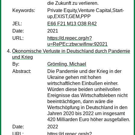
die Zukunft zu verlieren.
Keywords:
Private Equity,Venture Capital,Start-
up,EXIST,GEM,PPP
JEL:
E66 F21 M13 O38 R42
Date:
2021
URL:
https://d.repec.org/n?
u=RePEc:zbw:wifinw:92021
Ökonomische Verluste in Deutschland durch Pandemie
und Krieg
By:
Grömling, Michael
Abstract:
Die Pandemie und der Krieg in der
Ukraine gehen mit hohen
wirtschaftlichen Einbußen einher.
Würden diese beiden unheilvollen
Ereignisse das Wirtschaftsleben nicht
beeinträchtigen, dann wäre die
Wertschöpfung in Deutschland in den
Jahren 2020 bis 2022 um insgesamt
420 Milliarden Euro höher ausgefallen.
Date:
2022
URL:
https://d.repec.org/n?