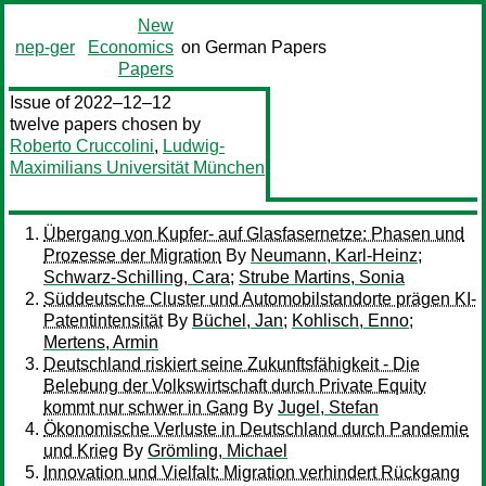
New
nep-ger
Economics
on German Papers
Papers
Issue of 2022–12–12
twelve papers chosen by
Roberto Cruccolini
,
Ludwig-
Maximilians Universität München
Übergang von Kupfer- auf Glasfasernetze: Phasen und
Prozesse der Migration
By
Neumann, Karl-Heinz
;
Schwarz-Schilling, Cara
;
Strube Martins, Sonia
Süddeutsche Cluster und Automobilstandorte prägen KI-
Patentintensität
By
Büchel, Jan
;
Kohlisch, Enno
;
Mertens, Armin
Deutschland riskiert seine Zukunftsfähigkeit - Die
Belebung der Volkswirtschaft durch Private Equity
kommt nur schwer in Gang
By
Jugel, Stefan
Ökonomische Verluste in Deutschland durch Pandemie
und Krieg
By
Grömling, Michael
Innovation und Vielfalt: Migration verhindert Rückgang