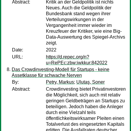
Abstract:
Kritik an der Geldpolitik ist nichts
Neues. Auch die Geldpolitik der
Bundesbank stand wegen ihrer
Verteilungswirkungen in der
Vergangenheit immer wieder im
Kreuzfeuer der Kritiker, wie eine Big-
Data-Auswertung des Spiegel-Archivs
zeigt.
Date:
2022
URL:
https://d.repec.org/n?
u=RePEc:zbw:iwkkur:842022
Das Crowdinvesting-Modell für Startups - keine
Assetklasse für schwache Nerven
By:
Petry, Markus
;
Ulutaş, Soner
Abstract:
Crowdinvesting bietet Privatinvestoren
die Möglichkeit, sich auch mit relativ
geringen Geldbeträgen an Startups zu
beteiligen. Jedoch haben die Anleger
durch eine Vielzahl teils
öffentlichkeitswirksamer Pleiten einen
Totalverlust des eingesetzten Kapitals
erlitten. Die Ausfallraten deutscher