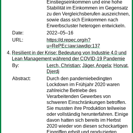
Einstiegseinkommen und eine hohe
Stabilität im Einkommen im Gegensatz
zu den Vergleichsberufen auszeichnen,
sowie dass sich Einkommen nach
Erwerbscluster heterogen entwickeln.
Date:
2022–05–16
URL:
https://d.repec.org/n?
u=RePEc:iaw:iawdip:137
Resilient in der Krise: Bedeutung von Industrie 4.0 und
Lean Management während der COVID-19 Pandemie
By:
Lerch, Christian
;
Jäger, Angela
;
Horvat,
Djerdj
Abstract:
Durch den pandemiebedingten
Lockdown im Frühjahr 2020 waren
zahlreiche Betriebe des
Verarbeitenden Gewerbes von
schweren Einschränkungen betroffen.
Sie mussten ihre Produktion teilweise
oder vollständig herunterfahren. Einige
davon hatten sich bereits im Herbst
2020 wieder von diesen schockartigen
Eingriffen erholt und produzierten