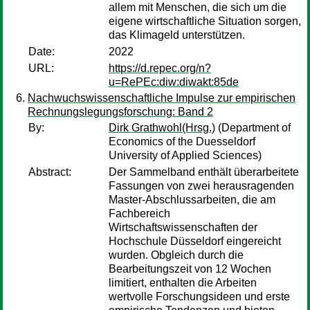
allem mit Menschen, die sich um die
eigene wirtschaftliche Situation sorgen,
das Klimageld unterstützen.
Date:
2022
URL:
https://d.repec.org/n?
u=RePEc:diw:diwakt:85de
Nachwuchswissenschaftliche Impulse zur empirischen
Rechnungslegungsforschung: Band 2
By:
Dirk Grathwohl(Hrsg.)
(Department of
Economics of the Duesseldorf
University of Applied Sciences)
Abstract:
Der Sammelband enthält überarbeitete
Fassungen von zwei herausragenden
Master-Abschlussarbeiten, die am
Fachbereich
Wirtschaftswissenschaften der
Hochschule Düsseldorf eingereicht
wurden. Obgleich durch die
Bearbeitungszeit von 12 Wochen
limitiert, enthalten die Arbeiten
wertvolle Forschungsideen und erste