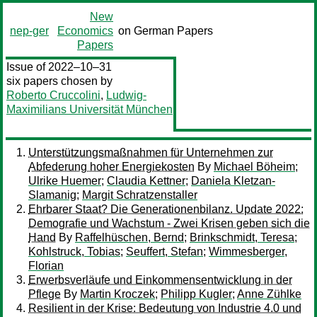
New
nep-ger
Economics
on German Papers
Papers
Issue of 2022–10–31
six papers chosen by
Roberto Cruccolini
,
Ludwig-
Maximilians Universität München
Unterstützungsmaßnahmen für Unternehmen zur
Abfederung hoher Energiekosten
By
Michael Böheim
;
Ulrike Huemer
;
Claudia Kettner
;
Daniela Kletzan-
Slamanig
;
Margit Schratzenstaller
Ehrbarer Staat? Die Generationenbilanz. Update 2022:
Demografie und Wachstum - Zwei Krisen geben sich die
Hand
By
Raffelhüschen, Bernd
;
Brinkschmidt, Teresa
;
Kohlstruck, Tobias
;
Seuffert, Stefan
;
Wimmesberger,
Florian
Erwerbsverläufe und Einkommensentwicklung in der
Pflege
By
Martin Kroczek
;
Philipp Kugler
;
Anne Zühlke
Resilient in der Krise: Bedeutung von Industrie 4.0 und