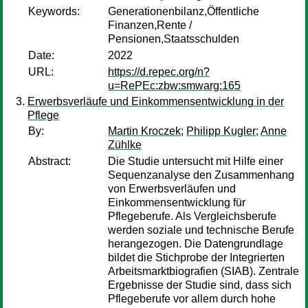
Keywords:
Generationenbilanz,Öffentliche
Finanzen,Rente /
Pensionen,Staatsschulden
Date:
2022
URL:
https://d.repec.org/n?
u=RePEc:zbw:smwarg:165
Erwerbsverläufe und Einkommensentwicklung in der
Pflege
By:
Martin Kroczek
;
Philipp Kugler
;
Anne
Zühlke
Abstract:
Die Studie untersucht mit Hilfe einer
Sequenzanalyse den Zusammenhang
von Erwerbsverläufen und
Einkommensentwicklung für
Pflegeberufe. Als Vergleichsberufe
werden soziale und technische Berufe
herangezogen. Die Datengrundlage
bildet die Stichprobe der Integrierten
Arbeitsmarktbiografien (SIAB). Zentrale
Ergebnisse der Studie sind, dass sich
Pflegeberufe vor allem durch hohe