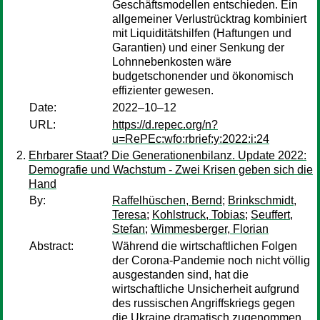
Geschäftsmodellen entschieden. Ein
allgemeiner Verlustrücktrag kombiniert
mit Liquiditätshilfen (Haftungen und
Garantien) und einer Senkung der
Lohnnebenkosten wäre
budgetschonender und ökonomisch
effizienter gewesen.
Date:
2022–10–12
URL:
https://d.repec.org/n?
u=RePEc:wfo:rbrief:y:2022:i:24
Ehrbarer Staat? Die Generationenbilanz. Update 2022:
Demografie und Wachstum - Zwei Krisen geben sich die
Hand
By:
Raffelhüschen, Bernd
;
Brinkschmidt,
Teresa
;
Kohlstruck, Tobias
;
Seuffert,
Stefan
;
Wimmesberger, Florian
Abstract:
Während die wirtschaftlichen Folgen
der Corona-Pandemie noch nicht völlig
ausgestanden sind, hat die
wirtschaftliche Unsicherheit aufgrund
des russischen Angriffskriegs gegen
die Ukraine dramatisch zugenommen.