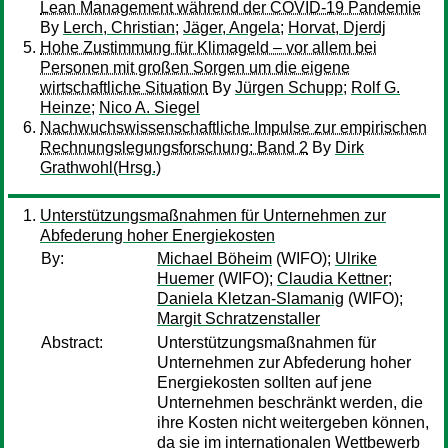
Lean Management während der COVID-19 Pandemie
By
Lerch, Christian
;
Jäger, Angela
;
Horvat, Djerdj
Hohe Zustimmung für Klimageld – vor allem bei
Personen mit großen Sorgen um die eigene
wirtschaftliche Situation
By
Jürgen Schupp
;
Rolf G.
Heinze
;
Nico A. Siegel
Nachwuchswissenschaftliche Impulse zur empirischen
Rechnungslegungsforschung: Band 2
By
Dirk
Grathwohl(Hrsg.)
Unterstützungsmaßnahmen für Unternehmen zur
Abfederung hoher Energiekosten
By:
Michael Böheim
(WIFO);
Ulrike
Huemer
(WIFO);
Claudia Kettner
;
Daniela Kletzan-Slamanig
(WIFO);
Margit Schratzenstaller
Abstract:
Unterstützungsmaßnahmen für
Unternehmen zur Abfederung hoher
Energiekosten sollten auf jene
Unternehmen beschränkt werden, die
ihre Kosten nicht weitergeben können,
da sie im internationalen Wettbewerb