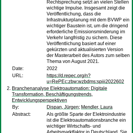
Rechtsprechung setzt an vielen Stellen
wichtige Impulse. Insgesamt zeigt die
Veröffentlichung, dass die
Infrastrukturplanung mit dem BVWP ein
wichtiger Baustein ist, um die dringend
erforderliche Emissionsminderung im
Verkehr langfristig zu sichern. Diese
Veröffentlichung basiert auf einer
gekürzten und aktualisierten Version
der Masterarbeit des Autors zum selben
Thema von August 2021.
Date:
2022
URL:
https://d.repec.org/n?
u=RePEc:zbw:wzbdms:spiii2022602
Branchenanalyse Elektroautomation: Digitale
Transformation, Beschäftigungstrends,
Entwicklungsperspektiven
By:
Dispan, Jürgen
;
Mendler, Laura
Abstract:
Als größte Sparte der Elektroindustrie
ist die Elektroautomationsbranche ein
wichtiger Wirtschafts- und
Arbeitsmarktfaktor in Deutschland. Sie