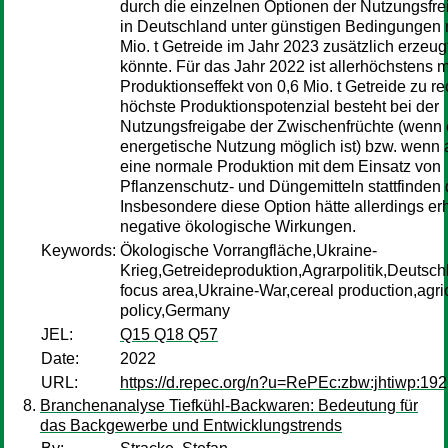
durch die einzelnen Optionen der Nutzungsfr
in Deutschland unter günstigen Bedingungen 
Mio. t Getreide im Jahr 2023 zusätzlich erzeu
könnte. Für das Jahr 2022 ist allerhöchstens 
Produktionseffekt von 0,6 Mio. t Getreide zu r
höchste Produktionspotenzial besteht bei der
Nutzungsfreigabe der Zwischenfrüchte (wenn 
energetische Nutzung möglich ist) bzw. wenn
eine normale Produktion mit dem Einsatz von
Pflanzenschutz- und Düngemitteln stattfinden d
Insbesondere diese Option hätte allerdings er
negative ökologische Wirkungen.
Keywords:
Ökologische Vorrangfläche,Ukraine-
Krieg,Getreideproduktion,Agrarpolitik,Deutsch
focus area,Ukraine-War,cereal production,agric
policy,Germany
JEL:
Q15 Q18 Q57
Date:
2022
URL:
https://d.repec.org/n?u=RePEc:zbw:jhtiwp:192
Branchenanalyse Tiefkühl-Backwaren: Bedeutung für
das Backgewerbe und Entwicklungstrends