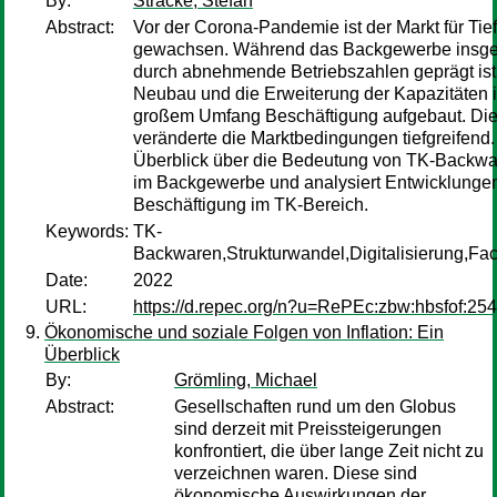
By:
Stracke, Stefan
Abstract:
Vor der Corona-Pandemie ist der Markt für Ti
gewachsen. Während das Backgewerbe insges
durch abnehmende Betriebszahlen geprägt ist
Neubau und die Erweiterung der Kapazitäten i
großem Umfang Beschäftigung aufgebaut. Di
veränderte die Marktbedingungen tiefgreifend.
Überblick über die Bedeutung von TK-Backwar
im Backgewerbe und analysiert Entwicklungen
Beschäftigung im TK-Bereich.
Keywords:
TK-
Backwaren,Strukturwandel,Digitalisierung,Fac
Date:
2022
URL:
https://d.repec.org/n?u=RePEc:zbw:hbsfof:254
Ökonomische und soziale Folgen von Inflation: Ein
Überblick
By:
Grömling, Michael
Abstract:
Gesellschaften rund um den Globus
sind derzeit mit Preissteigerungen
konfrontiert, die über lange Zeit nicht zu
verzeichnen waren. Diese sind
ökonomische Auswirkungen der