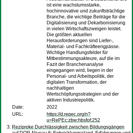
ist eine wachstumsstarke,
hochinnovative und zukunftsträchtige
Branche, die wichtige Beiträge für die
Digitalisierung und Dekarbonisierung
in vielen Wirtschaftszweigen leistet.
Die größten aktuellen
Herausforderungen sind Liefer-,
Material- und Fachkräfteengpässe.
Wichtige Handlungsfelder für
Mitbestimmungsakteure, auf die im
Fazit der Branchenanalyse
eingegangen wird, liegen in der
Personal- und Arbeitspolitik, der
digitalen Transformation, der
nachhaltigen
Wertschöpfungsstrategien und der
aktiven Industriepolitik.
Date:
2022
URL:
https://d.repec.org/n?
u=RePEc:zbw:hbsfof:252
Reziproke Durchlässigkeit zwischen Bildungsgängen
auf DQR-Niveau 6: Entwicklungsstand, Erfahrungen und