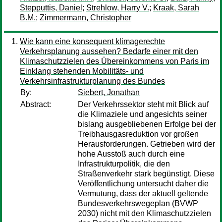
Stepputtis, Daniel
;
Strehlow, Harry V.
;
Kraak, Sarah
B.M.
;
Zimmermann, Christopher
Wie kann eine konsequent klimagerechte
Verkehrsplanung aussehen? Bedarfe einer mit den
Klimaschutzzielen des Übereinkommens von Paris im
Einklang stehenden Mobilitäts- und
Verkehrsinfrastrukturplanung des Bundes
By:
Siebert, Jonathan
Abstract:
Der Verkehrssektor steht mit Blick auf
die Klimaziele und angesichts seiner
bislang ausgebliebenen Erfolge bei der
Treibhausgasreduktion vor großen
Herausforderungen. Getrieben wird der
hohe Ausstoß auch durch eine
Infrastrukturpolitik, die den
Straßenverkehr stark begünstigt. Diese
Veröffentlichung untersucht daher die
Vermutung, dass der aktuell geltende
Bundesverkehrswegeplan (BVWP
2030) nicht mit den Klimaschutzzielen