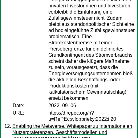
privaten Investorinnen und Investoren
verbleibt, die Einführung einer
Zufallsgewinnsteuer nicht. Zudem
bleibt aus standortpolitischer Sicht eine
ad hoc eingeführte Zufallsgewinnsteuer
problematisch. Eine
Stromkostenbremse mit einer
Preisobergrenze für ein definiertes
Grundkontingent des Stromverbrauchs
scheint daher die klügere Maßnahme
zu sein, vorausgesetzt, dass die
Energieversorgungsunternehmen bloß
die aktuellen Beschaffungs- oder
Produktionskosten (mit
kalkulatorischem Gewinnaufschlag)
ersetzt bekommen.
Date:
2022–09–06
URL:
https://d.repec.org/n?
u=RePEc:wfo:rbrief:y:2022:i:20
Enabling the Metaverse. Whitepaper zu internationalen
Nutzerpräferenzen, Geschäftsmodellen und