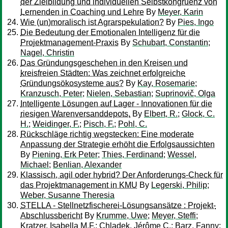
der Zielbildung und individuellen Selbstkongruenz von
Lernenden in Coaching und Lehre
By
Meyer, Karin
Wie (un)moralisch ist Agrarspekulation?
By
Pies, Ingo
Die Bedeutung der Emotionalen Intelligenz für die
Projektmanagement-Praxis
By
Schubart, Constantin
;
Nagel, Christin
Das Gründungsgeschehen in den Kreisen und
kreisfreien Städten: Was zeichnet erfolgreiche
Gründungsökosysteme aus?
By
Kay, Rosemarie
;
Kranzusch, Peter
;
Nielen, Sebastian
;
Suprinovič, Olga
Intelligente Lösungen auf Lager - Innovationen für die
riesigen Warenversanddepots.
By
Elbert, R.
;
Glock, C.
H.
;
Weidinger, F.
;
Pisch, F.
;
Pohl, C.
Rückschläge richtig wegstecken: Eine moderate
Anpassung der Strategie erhöht die Erfolgsaussichten
By
Piening, Erk Peter
;
Thies, Ferdinand
;
Wessel,
Michael
;
Benlian, Alexander
Klassisch, agil oder hybrid? Der Anforderungs-Check für
das Projektmanagement in KMU
By
Legerski, Philip
;
Weber, Susanne Theresia
STELLA - Stellnetzfischerei-Lösungsansätze : Projekt-
Abschlussbericht
By
Krumme, Uwe
;
Meyer, Steffi
;
Kratzer, Isabella M.F.
;
Chladek, Jérôme C.
;
Barz, Fanny
;