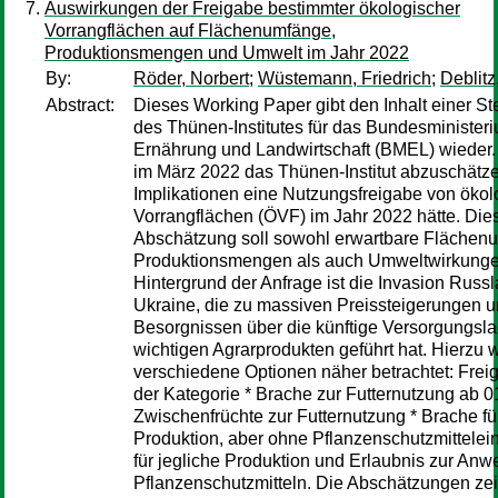
Auswirkungen der Freigabe bestimmter ökologischer
Vorrangflächen auf Flächenumfänge,
Produktionsmengen und Umwelt im Jahr 2022
By:
Röder, Norbert
;
Wüstemann, Friedrich
;
Deblitz
Abstract:
Dieses Working Paper gibt den Inhalt einer S
des Thünen-Institutes für das Bundesministeri
Ernährung und Landwirtschaft (BMEL) wieder
im März 2022 das Thünen-Institut abzuschätz
Implikationen eine Nutzungsfreigabe von öko
Vorrangflächen (ÖVF) im Jahr 2022 hätte. Die
Abschätzung soll sowohl erwartbare Flächen
Produktionsmengen als auch Umweltwirkungen
Hintergrund der Anfrage ist die Invasion Russl
Ukraine, die zu massiven Preissteigerungen 
Besorgnissen über die künftige Versorgungsla
wichtigen Agrarprodukten geführt hat. Hierzu 
verschiedene Optionen näher betrachtet: Fre
der Kategorie * Brache zur Futternutzung ab 0
Zwischenfrüchte zur Futternutzung * Brache für
Produktion, aber ohne Pflanzenschutzmittelei
für jegliche Produktion und Erlaubnis zur An
Pflanzenschutzmitteln. Die Abschätzungen ze