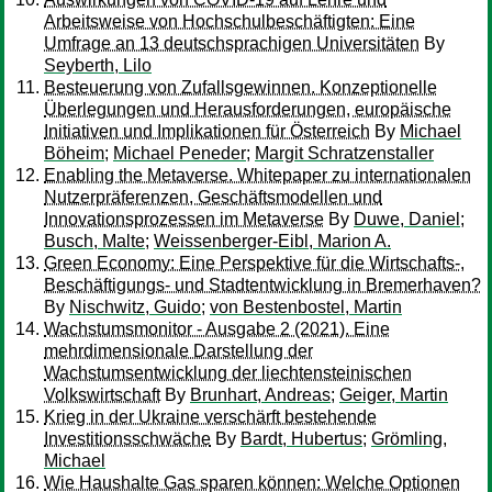
Arbeitsweise von Hochschulbeschäftigten: Eine
Umfrage an 13 deutschsprachigen Universitäten
By
Seyberth, Lilo
Besteuerung von Zufallsgewinnen. Konzeptionelle
Überlegungen und Herausforderungen, europäische
Initiativen und Implikationen für Österreich
By
Michael
Böheim
;
Michael Peneder
;
Margit Schratzenstaller
Enabling the Metaverse. Whitepaper zu internationalen
Nutzerpräferenzen, Geschäftsmodellen und
Innovationsprozessen im Metaverse
By
Duwe, Daniel
;
Busch, Malte
;
Weissenberger-Eibl, Marion A.
Green Economy: Eine Perspektive für die Wirtschafts-,
Beschäftigungs- und Stadtentwicklung in Bremerhaven?
By
Nischwitz, Guido
;
von Bestenbostel, Martin
Wachstumsmonitor - Ausgabe 2 (2021). Eine
mehrdimensionale Darstellung der
Wachstumsentwicklung der liechtensteinischen
Volkswirtschaft
By
Brunhart, Andreas
;
Geiger, Martin
Krieg in der Ukraine verschärft bestehende
Investitionsschwäche
By
Bardt, Hubertus
;
Grömling,
Michael
Wie Haushalte Gas sparen können: Welche Optionen