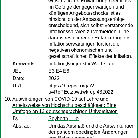
wirtschaftliche Entwicklung beeinflusst.
Im Gefolge der gegenwärtigen und
künftigen Angebotsschocks ist es
hinsichtlich der Anpassungserfolge
entscheidend, sich selbst verstärkende
Inflationsspiralen zu vermeiden. Eine
daraus resultierende Entankerung der
Inflationserwartungen forciert die
negativen ökonomischen und
gesellschaftlichen Effekte der Inflation.
Keywords:
Inflation,Konjunktur,Wachstum
JEL:
E3 E4 E6
Date:
2022
URL:
https://d.repec.org/n?
u=RePEc:zbw:iwkrep:432022
Auswirkungen von COVID-19 auf Lehre und
Arbeitsweise von Hochschulbeschäftigten: Eine
Umfrage an 13 deutschsprachigen Universitäten
By:
Seyberth, Lilo
Abstract:
Um das Ausmaß und die Auswirkungen
der pandemiebedingten Änderungen