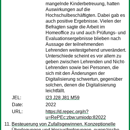
mangelnde Kinderbetreuung, hatten
Auswirkungen auf die
Hochschulbeschäftigten. Dabei gab es
auch positive Ergebnisse. Vielen der
Befragten sagte die Arbeit im
Homeoffice zu und auch Prüfungs- und
Evaluationsergebnisse blieben nach
Aussage der teilnehmenden
Lehrenden weitestgehend unverändert.
Unterschiede scheint es vor allem zu
geben zwischen Lehrenden und Nicht-
Lehrenden sowie bei Personen, die
sich mit den Änderungen der
Digitalisierung schwertun, gegenüber
solchen, denen die Digitalisierung
leichtfällt.
JEL:
I23 J28 J81 M59
Date:
2022
URL:
https://d.repec.org/n?
u=RePEc:zbw:umiodp:82022
Besteuerung von Zufallsgewinnen. Konzeptionelle
Überlegungen und Herausforderungen, europäische