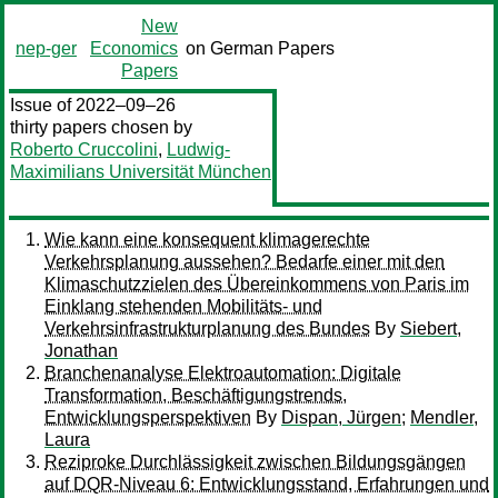
New
nep-ger
Economics
on German Papers
Papers
Issue of 2022–09–26
thirty papers chosen by
Roberto Cruccolini
,
Ludwig-
Maximilians Universität München
Wie kann eine konsequent klimagerechte
Verkehrsplanung aussehen? Bedarfe einer mit den
Klimaschutzzielen des Übereinkommens von Paris im
Einklang stehenden Mobilitäts- und
Verkehrsinfrastrukturplanung des Bundes
By
Siebert,
Jonathan
Branchenanalyse Elektroautomation: Digitale
Transformation, Beschäftigungstrends,
Entwicklungsperspektiven
By
Dispan, Jürgen
;
Mendler,
Laura
Reziproke Durchlässigkeit zwischen Bildungsgängen
auf DQR-Niveau 6: Entwicklungsstand, Erfahrungen und