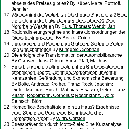
abseits des Preises gibt es?
By
Küper, Malte
;
Potthoff,
Jennifer
Wie reagiert der Verkehr auf die hohen Spritpreise? Eine
Betrachtung der Entwicklungen des Jahres 2022 in
Nordrhein-Westfalen
By
Puls, Thomas
;
Wendt, Jan
Rationalisierungsregime und Interaktionsordnungen der
Dienstleistungsarbeit
By
Becke, Guido
Engagement mit Partnern im Globalen Süden in Zeiten
von Unsicherheiten
By
Klingebiel, Stephan
Die erfolgreiche Transformation der Automobilbranche
By
Clausen, Jens
;
Grimm, Anna
;
Pfaff, Matthias
Einschlagstopp in alten, naturnahen Buchenwäldern im
öffentlichen Besitz: Definition, Vorkommen, Inventur-
Kennzahlen, Gefährdung und ökonomische Bewertung
By
Bolte, Andreas
;
Kroiher, Franz
;
Rock, Joachim
;
Dieter, Matthias
;
Bösch, Matthias
;
Elsasser, Peter
;
Franz,
Kristin
;
Regelmann, Cornelius
;
Rosenkranz, Lydia
;
Seintsch, Björn
Homeoffice-Beschäftigte allein zu Haus? Ergebnisse
einer Studie zur Praxis von Betriebsräten bei
Homeoffice-Arbeit
By
Wirth, Carsten
Stressprävention durch Motto-Ziele: Eine Kurzanalyse