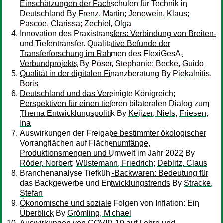
Einschätzungen der Fachschulen für Technik in
Deutschland
By
Frenz, Martin
;
Jenewein, Klaus
;
Pascoe, Clarissa
;
Zechiel, Olga
Innovation des Praxistransfers: Verbindung von Breiten-
und Tiefentransfer. Qualitative Befunde der
Transferforschung im Rahmen des FlexiGesA-
Verbundprojekts
By
Pöser, Stephanie
;
Becke, Guido
Qualität in der digitalen Finanzberatung
By
Piekalnitis,
Boris
Deutschland und das Vereinigte Königreich:
Perspektiven für einen tieferen bilateralen Dialog zum
Thema Entwicklungspolitik
By
Keijzer, Niels
;
Friesen,
Ina
Auswirkungen der Freigabe bestimmter ökologischer
Vorrangflächen auf Flächenumfänge,
Produktionsmengen und Umwelt im Jahr 2022
By
Röder, Norbert
;
Wüstemann, Friedrich
;
Deblitz, Claus
Branchenanalyse Tiefkühl-Backwaren: Bedeutung für
das Backgewerbe und Entwicklungstrends
By
Stracke,
Stefan
Ökonomische und soziale Folgen von Inflation: Ein
Überblick
By
Grömling, Michael
Auswirkungen von COVID-19 auf Lehre und