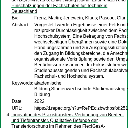
Einschätzungen der Fachschulen für Technik in
Deutschland
By:
Frenz, Martin
;
Jenewein, Klaus
;
Pascoe, Clari
Abstract:
Vorgestellt werden Ergebnisse einer Feldsond
reziproker Durchlässigkeit zwischen dem Fac
Hochschulsystem. Eine Befragung von Fachsc
wechselseitigen Übergängen sowie eine Do
Handlungsrahmen und zur Ausgangssituation 
den Zugang in Bildungsbereiche, die Anrechn
organisationale Verknüpfung sowie den Umga
Bedürfnissen zusammen. Im Fokus stehen we
Studienaussteigenden und Fachschulabsolve
Fachschul- und Hochschulsystem.
Keywords:
akademische
Bildung,Studienwechselnde,Studienaussteige
Bildung
Date:
2022
URL:
https://d.repec.org/n?u=RePEc:zbw:hbsfof:251
Innovation des Praxistransfers: Verbindung von Breiten-
und Tiefentransfer. Qualitative Befunde der
Transferforschung im Rahmen des FlexiGesA-