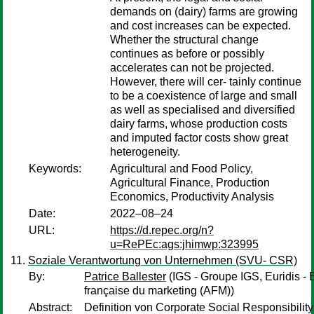
demands on (dairy) farms are growing
and cost increases can be expected.
Whether the structural change
continues as before or possibly
accelerates can not be projected.
However, there will cer- tainly continue
to be a coexistence of large and small
as well as specialised and diversified
dairy farms, whose production costs
and imputed factor costs show great
heterogeneity.
Keywords:
Agricultural and Food Policy,
Agricultural Finance, Production
Economics, Productivity Analysis
Date:
2022–08–24
URL:
https://d.repec.org/n?
u=RePEc:ags:jhimwp:323995
Soziale Verantwortung von Unternehmen (SVU- CSR)
By:
Patrice Ballester
(IGS - Groupe IGS, Euridis - 
française du marketing (AFM))
Abstract:
Definition von Corporate Social Responsibilit