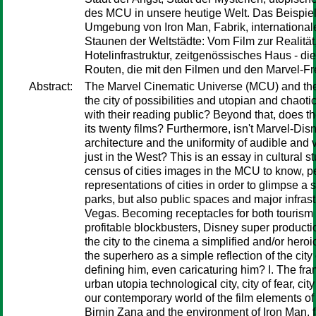
des MCU in unsere heutige Welt. Das Beispie
Umgebung von Iron Man, Fabrik, internationale
Staunen der Weltstädte: Vom Film zur Realität,
Hotelinfrastruktur, zeitgenössisches Haus - die
Routen, die mit den Filmen und den Marvel-Fr
Abstract:
The Marvel Cinematic Universe (MCU) and the 
the city of possibilities and utopian and chao
with their reading public? Beyond that, does t
its twenty films? Furthermore, isn't Marvel-Dis
architecture and the uniformity of audible and
just in the West? This is an essay in cultural 
census of cities images in the MCU to know, p
representations of cities in order to glimpse 
parks, but also public spaces and major infras
Vegas. Becoming receptacles for both tourism 
profitable blockbusters, Disney super producti
the city to the cinema a simplified and/or heroi
the superhero as a simple reflection of the city 
defining him, even caricaturing him? I. The f
urban utopia technological city, city of fear, city
our contemporary world of the film elements 
Birnin Zana and the environment of Iron Man, f