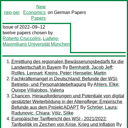
New
nep-ger
Economics
on German Papers
Papers
Issue of 2022–09–12
twelve papers chosen by
Roberto Cruccolini
,
Ludwig-
Maximilians Universität München
Ermittlung des regionalen Bewässerungsbedarfs für die
Landwirtschaft in Bayern
By
Bernhardt, Jacob Jeff
;
Rolfes, Lennart
;
Kreins, Peter
;
Henseler, Martin
Fachkräftemangel in Deutschland: Befunde der WSI-
Betriebs- und Personalrätebefragung
By
Ahlers, Elke
;
Quispe Villalobos, Valeria
Chancen, Herausforderungen und Potentiale von digital
gestützter Weiterbildung in der Altenpflege: Empirische
Befunde aus dem Projekt ADAPT
By
Schröer, Laura
;
Radunovic, Chiara
;
Völz, Silke
Europäischer Tarifbericht des WSI - 2021/2022:
Tarifpolitik im Zeichen von Krise, Krieg und Inflation
By