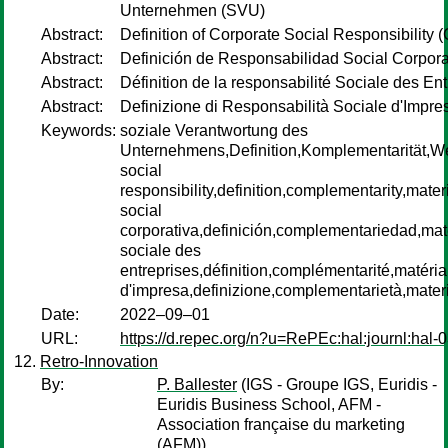
Unternehmen (SVU)
Abstract:
Definition of Corporate Social Responsibility 
Abstract:
Definición de Responsabilidad Social Corpora
Abstract:
Définition de la responsabilité Sociale des En
Abstract:
Definizione di Responsabilità Sociale d'Impre
Keywords:
soziale Verantwortung des
Unternehmens,Definition,Komplementarität,We
social
responsibility,definition,complementarity,mater
social
corporativa,definición,complementariedad,mate
sociale des
entreprises,définition,complémentarité,matérial
d'impresa,definizione,complementarietà,materia
Date:
2022–09–01
URL:
https://d.repec.org/n?u=RePEc:hal:journl:hal
Retro-Innovation
By:
P. Ballester
(IGS - Groupe IGS, Euridis -
Euridis Business School, AFM -
Association française du marketing
(AFM))