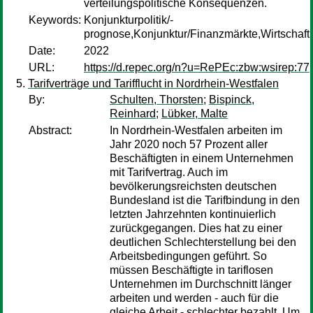
verteilungspolitische Konsequenzen.
Keywords:
Konjunkturpolitik/-
prognose,Konjunktur/Finanzmärkte,Wirtschaft
Date:
2022
URL:
https://d.repec.org/n?u=RePEc:zbw:wsirep:77
Tarifverträge und Tarifflucht in Nordrhein-Westfalen
By:
Schulten, Thorsten
;
Bispinck,
Reinhard
;
Lübker, Malte
Abstract:
In Nordrhein-Westfalen arbeiten im
Jahr 2020 noch 57 Prozent aller
Beschäftigten in einem Unternehmen
mit Tarifvertrag. Auch im
bevölkerungsreichsten deutschen
Bundesland ist die Tarifbindung in den
letzten Jahrzehnten kontinuierlich
zurückgegangen. Dies hat zu einer
deutlichen Schlechterstellung bei den
Arbeitsbedingungen geführt. So
müssen Beschäftigte in tariflosen
Unternehmen im Durchschnitt länger
arbeiten und werden - auch für die
gleiche Arbeit - schlechter bezahlt. Um