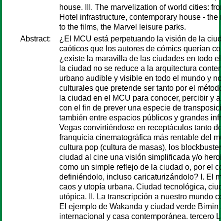
house. III. The marvelization of world cities: from
Hotel infrastructure, contemporary house - the ma
to the films, the Marvel leisure parks.
Abstract:
¿El MCU está perpetuando la visión de la ciud
caóticos que los autores de cómics querían com
¿existe la maravilla de las ciudades en tod
la ciudad no se reduce a la arquitectura con
urbano audible y visible en todo el mundo y n
culturales que pretende ser tanto por el mét
la ciudad en el MCU para conocer, percibir y a
con el fin de prever una especie de transposic
también entre espacios públicos y grandes inf
Vegas convirtiéndose en receptáculos tanto del
franquicia cinematográfica más rentable del 
cultura pop (cultura de masas), los blockbuste
ciudad al cine una visión simplificada y/o he
como un simple reflejo de la ciudad o, por el c
definiéndolo, incluso caricaturizándolo? I. E
caos y utopía urbana. Ciudad tecnológica, ciu
utópica. II. La transcripción a nuestro mundo
El ejemplo de Wakanda y ciudad verde Birnin Z
internacional y casa contemporánea. tercero L