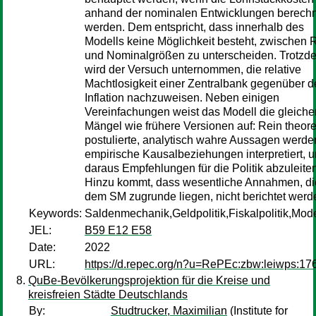
anhand der nominalen Entwicklungen berech
werden. Dem entspricht, dass innerhalb des
Modells keine Möglichkeit besteht, zwischen 
und Nominalgrößen zu unterscheiden. Trotzd
wird der Versuch unternommen, die relative
Machtlosigkeit einer Zentralbank gegenüber d
Inflation nachzuweisen. Neben einigen
Vereinfachungen weist das Modell die gleiche
Mängel wie frühere Versionen auf: Rein theore
postulierte, analytisch wahre Aussagen werde
empirische Kausalbeziehungen interpretiert, 
daraus Empfehlungen für die Politik abzuleiten
Hinzu kommt, dass wesentliche Annahmen, di
dem SM zugrunde liegen, nicht berichtet werd
Keywords:
Saldenmechanik,Geldpolitik,Fiskalpolitik,Mod
JEL:
B59 E12 E58
Date:
2022
URL:
https://d.repec.org/n?u=RePEc:zbw:leiwps:17
QuBe-Bevölkerungsprojektion für die Kreise und
kreisfreien Städte Deutschlands
By:
Studtrucker, Maximilian
(Institute for