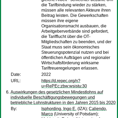
die Tarifbindung wieder zu stärken,
müssen alle relevanten Akteure ihren
Beitrag leisten. Die Gewerkschaften
müssen ihre eigene
Organisationsmacht ausbauen, die
Arbeitgeberverbände sind gefordert,
die Tarifflucht über die OT-
Mitgliedschaften zu beenden, und der
Staat muss sein ökonomisches
Steuerungspotenzial nutzen und bei
öffentlichen Aufträgen und regionaler
Wirtschaftsförderung wirksame
Tariftreueregelungen erlassen.
Date:
2022
URL:
https://d.repec.org/n?
u=RePEc:zbw:wsistu:30
Auswirkungen des gesetzlichen Mindestlohns auf
individuelle Beschäftigungsbewegungen und
betriebliche Lohnstrukturen in den Jahren 2015 bis 2020
By:
Isphording, Ingo E.
(IZA);
Caliendo,
Marco
(University of Potsdam);