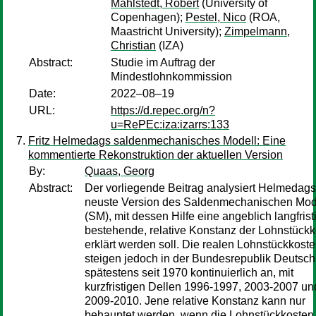
Mahlstedt, Robert
(University of
Copenhagen);
Pestel, Nico
(ROA,
Maastricht University);
Zimpelmann,
Christian
(IZA)
Abstract:
Studie im Auftrag der
Mindestlohnkommission
Date:
2022–08–19
URL:
https://d.repec.org/n?
u=RePEc:iza:izarrs:133
Fritz Helmedags saldenmechanisches Modell: Eine
kommentierte Rekonstruktion der aktuellen Version
By:
Quaas, Georg
Abstract:
Der vorliegende Beitrag analysiert Helmedags
neuste Version des Saldenmechanischen Mod
(SM), mit dessen Hilfe eine angeblich langfrist
bestehende, relative Konstanz der Lohnstück
erklärt werden soll. Die realen Lohnstückkost
steigen jedoch in der Bundesrepublik Deutsc
spätestens seit 1970 kontinuierlich an, mit
kurzfristigen Dellen 1996-1997, 2003-2007 un
2009-2010. Jene relative Konstanz kann nur
behauptet werden, wenn die Lohnstückkosten