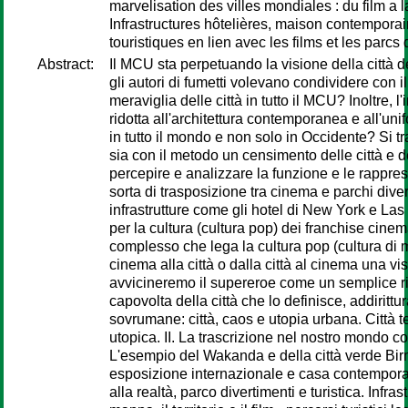
marvelisation des villes mondiales : du film a la 
Infrastructures hôtelières, maison contemporaine 
touristiques en lien avec les films et les parcs 
Abstract:
Il MCU sta perpetuando la visione della città de
gli autori di fumetti volevano condividere con il 
meraviglia delle città in tutto il MCU? Inoltre,
ridotta all'architettura contemporanea e all'un
in tutto il mondo e non solo in Occidente? Si tr
sia con il metodo un censimento delle città e 
percepire e analizzare la funzione e le rappres
sorta di trasposizione tra cinema e parchi dive
infrastrutture come gli hotel di New York e Las
per la cultura (cultura pop) dei franchise cinem
complesso che lega la cultura pop (cultura di
cinema alla città o dalla città al cinema una vi
avvicineremo il supereroe come un semplice rifle
capovolta della città che lo definisce, addirittu
sovrumane: città, caos e utopia urbana. Città tec
utopica. II. La trascrizione nel nostro mondo 
L'esempio del Wakanda e della città verde Birn
esposizione internazionale e casa contemporane
alla realtà, parco divertimenti e turistica. Infr