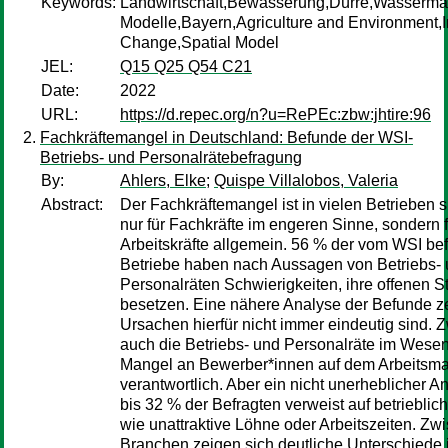
Keywords:
Landwirtschaft,Bewässerung,Dürre,Wasser
Modelle,Bayern,Agriculture and Environment,I
Change,Spatial Model
JEL:
Q15 Q25 Q54 C21
Date:
2022
URL:
https://d.repec.org/n?u=RePEc:zbw:jhtire:96
Fachkräftemangel in Deutschland: Befunde der WSI-
Betriebs- und Personalrätebefragung
By:
Ahlers, Elke
;
Quispe Villalobos, Valeria
Abstract:
Der Fachkräftemangel ist in vielen Betrieben s
nur für Fachkräfte im engeren Sinne, sondern f
Arbeitskräfte allgemein. 56 % der vom WSI be
Betriebe haben nach Aussagen von Betriebs-
Personalräten Schwierigkeiten, ihre offenen St
besetzen. Eine nähere Analyse der Befunde ze
Ursachen hierfür nicht immer eindeutig sind.
auch die Betriebs- und Personalräte im Wesen
Mangel an Bewerber*innen auf dem Arbeitsmar
verantwortlich. Aber ein nicht unerheblicher An
bis 32 % der Befragten verweist auf betriebli
wie unattraktive Löhne oder Arbeitszeiten. Zw
Branchen zeigen sich deutliche Unterschiede 