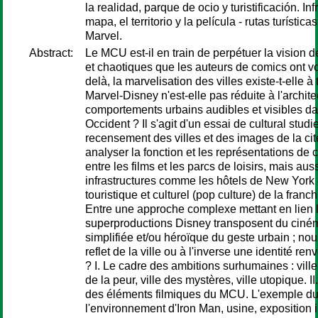
la realidad, parque de ocio y turistificación. I
mapa, el territorio y la película - rutas turísti
Marvel.
Abstract:
Le MCU est-il en train de perpétuer la vision d
et chaotiques que les auteurs de comics ont vou
delà, la marvelisation des villes existe-t-elle à
Marvel-Disney n'est-elle pas réduite à l'archit
comportements urbains audibles et visibles d
Occident ? Il s'agit d'un essai de cultural stud
recensement des villes et des images de la ci
analyser la fonction et les représentations de c
entre les films et les parcs de loisirs, mais au
infrastructures comme les hôtels de New York 
touristique et culturel (pop culture) de la fra
Entre une approche complexe mettant en lien la
superproductions Disney transposent du cinéma 
simplifiée et/ou héroïque du geste urbain ; n
reflet de la ville ou à l'inverse une identité ren
? I. Le cadre des ambitions surhumaines : ville,
de la peur, ville des mystères, ville utopique.
des éléments filmiques du MCU. L'exemple du 
l'environnement d'Iron Man, usine, exposition i