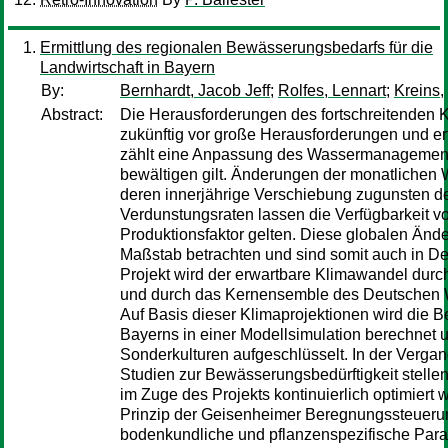
Ermittlung des regionalen Bewässerungsbedarfs für die
Landwirtschaft in Bayern
By:
Bernhardt, Jacob Jeff
;
Rolfes, Lennart
;
Kreins,
Abstract:
Die Herausforderungen des fortschreitenden K
zukünftig vor große Herausforderungen und e
zählt eine Anpassung des Wassermanagements
bewältigen gilt. Änderungen der monatlichen
deren innerjährige Verschiebung zugunsten d
Verdunstungsraten lassen die Verfügbarkeit 
Produktionsfaktor gelten. Diese globalen Änd
Maßstab betrachten und sind somit auch in D
Projekt wird der erwartbare Klimawandel du
und durch das Kernensemble des Deutschen We
Auf Basis dieser Klimaprojektionen wird die B
Bayerns in einer Modellsimulation berechnet
Sonderkulturen aufgeschlüsselt. In der Vergan
Studien zur Bewässerungsbedürftigkeit stellen
im Zuge des Projekts kontinuierlich optimiert
Prinzip der Geisenheimer Beregnungssteuerun
bodenkundliche und pflanzenspezifische Para