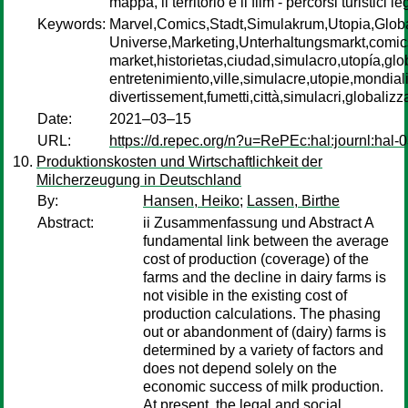
mappa, il territorio e il film - percorsi turistici 
Keywords:
Marvel,Comics,Stadt,Simulakrum,Utopia,Globa
Universe,Marketing,Unterhaltungsmarkt,comics,
market,historietas,ciudad,simulacro,utopía,gl
entretenimiento,ville,simulacre,utopie,mondia
divertissement,fumetti,città,simulacri,globaliz
Date:
2021–03–15
URL:
https://d.repec.org/n?u=RePEc:hal:journl:hal
Produktionskosten und Wirtschaftlichkeit der
Milcherzeugung in Deutschland
By:
Hansen, Heiko
;
Lassen, Birthe
Abstract:
ii Zusammenfassung und Abstract A
fundamental link between the average
cost of production (coverage) of the
farms and the decline in dairy farms is
not visible in the existing cost of
production calculations. The phasing
out or abandonment of (dairy) farms is
determined by a variety of factors and
does not depend solely on the
economic success of milk production.
At present, the legal and social