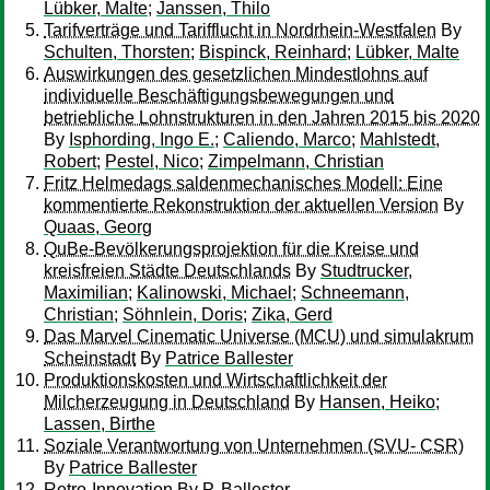
Lübker, Malte
;
Janssen, Thilo
Tarifverträge und Tarifflucht in Nordrhein-Westfalen
By
Schulten, Thorsten
;
Bispinck, Reinhard
;
Lübker, Malte
Auswirkungen des gesetzlichen Mindestlohns auf
individuelle Beschäftigungsbewegungen und
betriebliche Lohnstrukturen in den Jahren 2015 bis 2020
By
Isphording, Ingo E.
;
Caliendo, Marco
;
Mahlstedt,
Robert
;
Pestel, Nico
;
Zimpelmann, Christian
Fritz Helmedags saldenmechanisches Modell: Eine
kommentierte Rekonstruktion der aktuellen Version
By
Quaas, Georg
QuBe-Bevölkerungsprojektion für die Kreise und
kreisfreien Städte Deutschlands
By
Studtrucker,
Maximilian
;
Kalinowski, Michael
;
Schneemann,
Christian
;
Söhnlein, Doris
;
Zika, Gerd
Das Marvel Cinematic Universe (MCU) und simulakrum
Scheinstadt
By
Patrice Ballester
Produktionskosten und Wirtschaftlichkeit der
Milcherzeugung in Deutschland
By
Hansen, Heiko
;
Lassen, Birthe
Soziale Verantwortung von Unternehmen (SVU- CSR)
By
Patrice Ballester
Retro-Innovation
By
P. Ballester