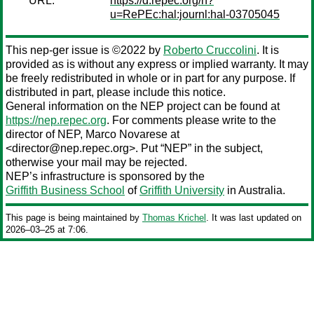
URL:
https://d.repec.org/n?
u=RePEc:hal:journl:hal-03705045
This nep-ger issue is ©2022 by
Roberto Cruccolini
. It is
provided as is without any express or implied warranty. It may
be freely redistributed in whole or in part for any purpose. If
distributed in part, please include this notice.
General information on the NEP project can be found at
https://nep.repec.org
. For comments please write to the
director of NEP,
Marco Novarese
at
<director@nep.repec.org>. Put “NEP” in the subject,
otherwise your mail may be rejected.
NEP’s infrastructure is sponsored by the
Griffith Business School
of
Griffith University
in Australia.
This page is being maintained by
Thomas Krichel
. It was last updated on
2026‒03‒25 at 7:06.