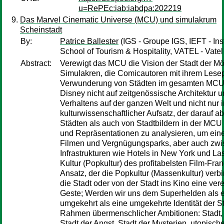
u=RePEc:iab:iabdpa:202219
Das Marvel Cinematic Universe (MCU) und simulakrum
Scheinstadt
By:
Patrice Ballester
(IGS - Groupe IGS, IEFT - In
School of Tourism & Hospitality, VATEL - Vate
Abstract:
Verewigt das MCU die Vision der Stadt der Mö
Simulakren, die Comicautoren mit ihrem Lesep
Verwunderung von Städten im gesamten MCU? I
Disney nicht auf zeitgenössische Architektur u
Verhaltens auf der ganzen Welt und nicht nur i
kulturwissenschaftlicher Aufsatz, der darauf 
Städten als auch von Stadtbildern in der MC
und Repräsentationen zu analysieren, um ein
Filmen und Vergnügungsparks, aber auch zwi
Infrastrukturen wie Hotels in New York und L
Kultur (Popkultur) des profitabelsten Film-F
Ansatz, der die Popkultur (Massenkultur) verb
die Stadt oder von der Stadt ins Kino eine ve
Geste; Werden wir uns dem Superhelden als ei
umgekehrt als eine umgekehrte Identität der Stad
Rahmen übermenschlicher Ambitionen: Stadt, 
Stadt der Angst, Stadt der Mysterien, utopische