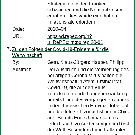
Strategien, die den Franken
schwächen und die Nominalzinsen
erhöhen. Dies würde eine höhere
Inflationsrate erfordern.
Date:
2020–04
URL:
https://d.repec.org/n?
u=RePEc:irn:polrep:20-01
Zu den Folgen der Covid-19-Epidemie für die
Weltwirtschaft
By:
Gern, Klaus-Jürgen
;
Hauber, Philipp
Abstract:
Der Ausbruch und die Verbreitung des
neuartigen Corona-Virus halten die
Weltwirtschaft in Atem. Erstmal trat
Covid-19, die auf den Virus
zurückzuführende Lungenerkrankung,
bereits Ende des vergangenen Jahres
in der chinesischen Provinz Hubei auf
und breitete sich zunächst nur in China
aus. Bereits Ende Januar kam es
jedoch auch zu Ansteckungen im Rest
der Welt. Besonders hohe Fallzahlen