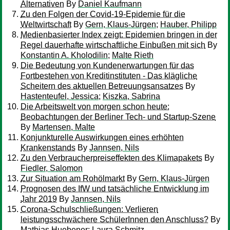
Alternativen
By
Daniel Kaufmann
Zu den Folgen der Covid-19-Epidemie für die
Weltwirtschaft
By
Gern, Klaus-Jürgen
;
Hauber, Philipp
Medienbasierter Index zeigt: Epidemien bringen in der
Regel dauerhafte wirtschaftliche Einbußen mit sich
By
Konstantin A. Kholodilin
;
Malte Rieth
Die Bedeutung von Kundenerwartungen für das
Fortbestehen von Kreditinstituten - Das klägliche
Scheitern des aktuellen Betreuungsansatzes
By
Hastenteufel, Jessica
;
Kiszka, Sabrina
Die Arbeitswelt von morgen schon heute:
Beobachtungen der Berliner Tech- und Startup-Szene
By
Martensen, Malte
Konjunkturelle Auswirkungen eines erhöhten
Krankenstands
By
Jannsen, Nils
Zu den Verbraucherpreiseffekten des Klimapakets
By
Fiedler, Salomon
Zur Situation am Rohölmarkt
By
Gern, Klaus-Jürgen
Prognosen des IfW und tatsächliche Entwicklung im
Jahr 2019
By
Jannsen, Nils
Corona-Schulschließungen: Verlieren
leistungsschwächere SchülerInnen den Anschluss?
By
Mathias Huebener
;
Laura Schmitz