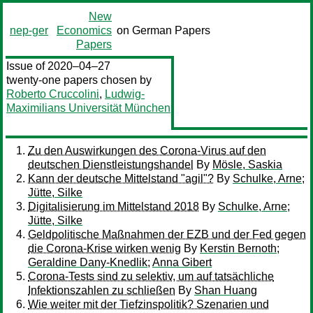
New
nep-ger
Economics
on German Papers
Papers
Issue of 2020–04–27
twenty-one papers chosen by
Roberto Cruccolini
,
Ludwig-
Maximilians Universität München
Zu den Auswirkungen des Corona-Virus auf den
deutschen Dienstleistungshandel
By
Mösle, Saskia
Kann der deutsche Mittelstand "agil"?
By
Schulke, Arne
;
Jütte, Silke
Digitalisierung im Mittelstand 2018
By
Schulke, Arne
;
Jütte, Silke
Geldpolitische Maßnahmen der EZB und der Fed gegen
die Corona-Krise wirken wenig
By
Kerstin Bernoth
;
Geraldine Dany-Knedlik
;
Anna Gibert
Corona-Tests sind zu selektiv, um auf tatsächliche
Infektionszahlen zu schließen
By
Shan Huang
Wie weiter mit der Tiefzinspolitik? Szenarien und