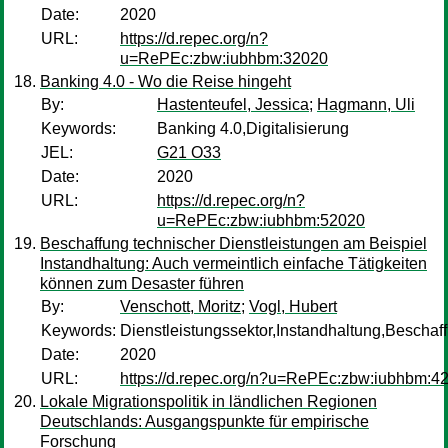
Date:
2020
URL:
https://d.repec.org/n?
u=RePEc:zbw:iubhbm:32020
Banking 4.0 - Wo die Reise hingeht
By:
Hastenteufel, Jessica
;
Hagmann, Uli
Keywords:
Banking 4.0,Digitalisierung
JEL:
G21 O33
Date:
2020
URL:
https://d.repec.org/n?
u=RePEc:zbw:iubhbm:52020
Beschaffung technischer Dienstleistungen am Beispiel
Instandhaltung: Auch vermeintlich einfache Tätigkeiten
können zum Desaster führen
By:
Venschott, Moritz
;
Vogl, Hubert
Keywords:
Dienstleistungssektor,Instandhaltung,Besch
Date:
2020
URL:
https://d.repec.org/n?u=RePEc:zbw:iubhbm:4
Lokale Migrationspolitik in ländlichen Regionen
Deutschlands: Ausgangspunkte für empirische
Forschung