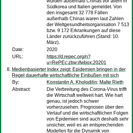
wurden außerhalb Chinas vor allem in
Südkorea und Italien gemeldet. Von
den insgesamt 32 778 Fällen
außerhalb Chinas waren laut Zahlen
der Weltgesundheitsorganisation 7 513
bzw. 9 172 Erkrankungen auf diese
Länder zu­rückzuführen (Stand: 10.
März).
Date:
2020
URL:
https://d.repec.org/n?
u=RePEc:zbw:ifwbox:20201
Medienbasierter Index zeigt: Epidemien bringen in der
Regel dauerhafte wirtschaftliche Einbußen mit sich
By:
Konstantin A. Kholodilin
;
Malte Rieth
Abstract:
Die Verbreitung des Corona-Virus trifft
die Wirtschaft weltweit hart. Wie hart
genau, ist jedoch schwer
vorherzusehen. Prognosen über den
Verlauf und die wirtschaftlichen Folgen
von Epidemien sind auch deshalb sehr
unsicher, weil es an entsprechenden
Modellen für die Dynamik von