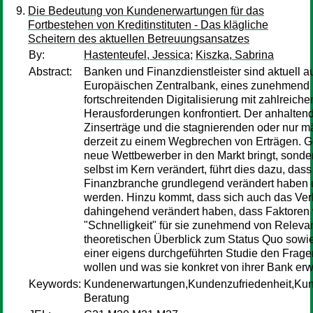
Die Bedeutung von Kundenerwartungen für das
Fortbestehen von Kreditinstituten - Das klägliche
Scheitern des aktuellen Betreuungsansatzes
By:
Hastenteufel, Jessica
;
Kiszka, Sabrina
Abstract:
Banken und Finanzdienstleister sind aktuell a
Europäischen Zentralbank, eines zunehmend r
fortschreitenden Digitalisierung mit zahlreichen
Herausforderungen konfrontiert. Der anhalten
Zinserträge und die stagnierenden oder nur 
derzeit zu einem Wegbrechen von Erträgen. Gepa
neue Wettbewerber in den Markt bringt, sond
selbst im Kern verändert, führt dies dazu, da
Finanzbranche grundlegend verändert haben u
werden. Hinzu kommt, dass sich auch das Ver
dahingehend verändert haben, dass Faktoren wi
"Schnelligkeit" für sie zunehmend von Releva
theoretischen Überblick zum Status Quo sow
einer eigens durchgeführten Studie den Fra
wollen und was sie konkret von ihrer Bank erw
Keywords:
Kundenerwartungen,Kundenzufriedenheit,Kun
Beratung