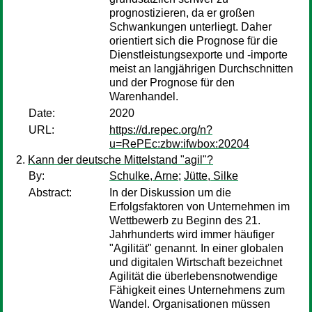
prognostizieren, da er gro­ßen
Schwankungen unterliegt. Daher
orientiert sich die Prognose für die
Dienstleistungsexporte und ‑importe
meist an langjährigen Durchschnitten
und der Prognose für den
Warenhandel.
Date:
2020
URL:
https://d.repec.org/n?
u=RePEc:zbw:ifwbox:20204
Kann der deutsche Mittelstand "agil"?
By:
Schulke, Arne
;
Jütte, Silke
Abstract:
In der Diskussion um die
Erfolgsfaktoren von Unternehmen im
Wettbewerb zu Beginn des 21.
Jahrhunderts wird immer häufiger
"Agilität" genannt. In einer globalen
und digitalen Wirtschaft bezeichnet
Agilität die überlebensnotwendige
Fähigkeit eines Unternehmens zum
Wandel. Organisationen müssen