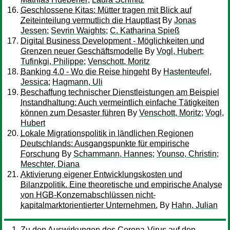
Geschlossene Kitas: Mütter tragen mit Blick auf
Zeiteinteilung vermutlich die Hauptlast
By
Jonas
Jessen
;
Sevrin Waights
;
C. Katharina Spieß
Digital Business Development - Möglichkeiten und
Grenzen neuer Geschäftsmodelle
By
Vogl, Hubert
;
Tufinkgi, Philippe
;
Venschott, Moritz
Banking 4.0 - Wo die Reise hingeht
By
Hastenteufel,
Jessica
;
Hagmann, Uli
Beschaffung technischer Dienstleistungen am Beispiel
Instandhaltung: Auch vermeintlich einfache Tätigkeiten
können zum Desaster führen
By
Venschott, Moritz
;
Vogl,
Hubert
Lokale Migrationspolitik in ländlichen Regionen
Deutschlands: Ausgangspunkte für empirische
Forschung
By
Schammann, Hannes
;
Younso, Christin
;
Meschter, Diana
Aktivierung eigener Entwicklungskosten und
Bilanzpolitik. Eine theoretische und empirische Analyse
von HGB-Konzernabschlüssen nicht-
kapitalmarktorientierter Unternehmen.
By
Hahn, Julian
Zu den Auswirkungen des Corona-Virus auf den