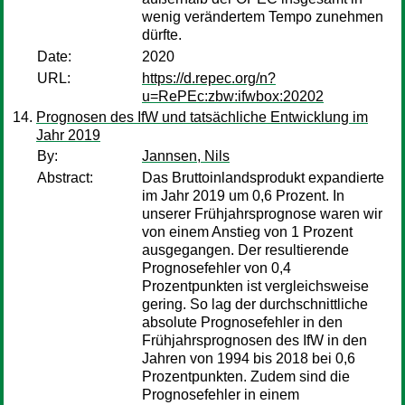
wenig verändertem Tempo zunehmen
dürfte.
Date:
2020
URL:
https://d.repec.org/n?
u=RePEc:zbw:ifwbox:20202
Prognosen des IfW und tatsächliche Entwicklung im
Jahr 2019
By:
Jannsen, Nils
Abstract:
Das Bruttoinlandsprodukt expandierte
im Jahr 2019 um 0,6 Prozent. In
unserer Frühjahrsprognose waren wir
von einem Anstieg von 1 Prozent
ausgegangen. Der resultierende
Prognosefehler von 0,4
Prozentpunkten ist vergleichsweise
gering. So lag der durchschnittliche
absolute Prognosefehler in den
Frühjahrsprognosen des IfW in den
Jahren von 1994 bis 2018 bei 0,6
Prozentpunk­ten. Zudem sind die
Prognosefehler in einem