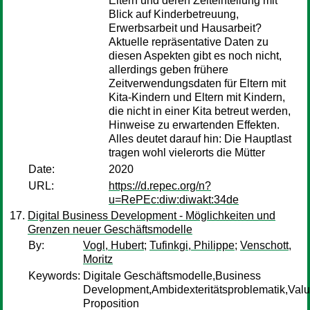
Eltern und deren Zeiteinteilung mit
Blick auf Kinderbetreuung,
Erwerbsarbeit und Hausarbeit?
Aktuelle repräsentative Daten zu
diesen Aspekten gibt es noch nicht,
allerdings geben frühere
Zeitverwendungsdaten für Eltern mit
Kita-Kindern und Eltern mit Kindern,
die nicht in einer Kita betreut werden,
Hinweise zu erwartenden Effekten.
Alles deutet darauf hin: Die Hauptlast
tragen wohl vielerorts die Mütter
Date:
2020
URL:
https://d.repec.org/n?
u=RePEc:diw:diwakt:34de
Digital Business Development - Möglichkeiten und
Grenzen neuer Geschäftsmodelle
By:
Vogl, Hubert
;
Tufinkgi, Philippe
;
Venschott,
Moritz
Keywords:
Digitale Geschäftsmodelle,Business
Development,Ambidexteritätsproblematik,Val
Proposition