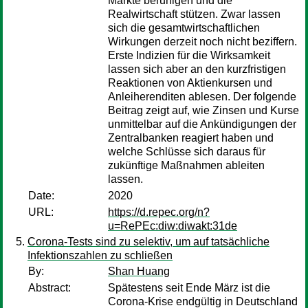
Märkte beruhigen und die
Realwirtschaft stützen. Zwar lassen
sich die gesamtwirtschaftlichen
Wirkungen derzeit noch nicht beziffern.
Erste Indizien für die Wirksamkeit
lassen sich aber an den kurzfristigen
Reaktionen von Aktienkursen und
Anleiherenditen ablesen. Der folgende
Beitrag zeigt auf, wie Zinsen und Kurse
unmittelbar auf die Ankündigungen der
Zentralbanken reagiert haben und
welche Schlüsse sich daraus für
zukünftige Maßnahmen ableiten
lassen.
Date:
2020
URL:
https://d.repec.org/n?
u=RePEc:diw:diwakt:31de
Corona-Tests sind zu selektiv, um auf tatsächliche
Infektionszahlen zu schließen
By:
Shan Huang
Abstract:
Spätestens seit Ende März ist die
Corona-Krise endgültig in Deutschland