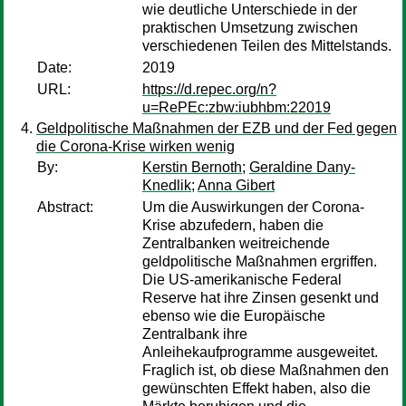
wie deutliche Unterschiede in der
praktischen Umsetzung zwischen
verschiedenen Teilen des Mittelstands.
Date:
2019
URL:
https://d.repec.org/n?
u=RePEc:zbw:iubhbm:22019
Geldpolitische Maßnahmen der EZB und der Fed gegen
die Corona-Krise wirken wenig
By:
Kerstin Bernoth
;
Geraldine Dany-
Knedlik
;
Anna Gibert
Abstract:
Um die Auswirkungen der Corona-
Krise abzufedern, haben die
Zentralbanken weitreichende
geldpolitische Maßnahmen ergriffen.
Die US-amerikanische Federal
Reserve hat ihre Zinsen gesenkt und
ebenso wie die Europäische
Zentralbank ihre
Anleihekaufprogramme ausgeweitet.
Fraglich ist, ob diese Maßnahmen den
gewünschten Effekt haben, also die