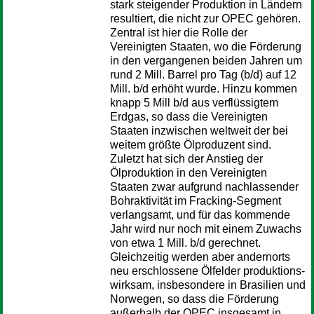
stark steigender Produktion in Ländern
resultiert, die nicht zur OPEC gehören.
Zentral ist hier die Rolle der
Vereinigten Staaten, wo die Förderung
in den vergangenen beiden Jahren um
rund 2 Mill. Bar­rel pro Tag (b/d) auf 12
Mill. b/d erhöht wurde. Hinzu kommen
knapp 5 Mill b/d aus verflüssigtem
Erdgas, so dass die Vereinigten
Staaten inzwischen weltweit der bei
weitem größte Ölproduzent sind.
Zuletzt hat sich der Anstieg der
Ölproduktion in den Vereinigten
Staaten zwar aufgrund nachlassender
Bohraktivität im Fracking-Segment
verlangsamt, und für das kommende
Jahr wird nur noch mit einem Zuwachs
von etwa 1 Mill. b/d gerechnet.
Gleichzeitig werden aber andernorts
neu erschlossene Ölfelder produktions­
wirksam, insbesondere in Brasilien und
Norwegen, so dass die Förderung
außerhalb der OPEC insge­samt in