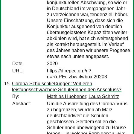
konjunkturellen Abschwung, so wie er
in Deutschland im vergangenen Jahr
zu verzeichnen war, tendenziell höher.
Unsere Einschät­zung, dass sich die
Konjunktur ausgehend von deutlich
überausgelasteten Kapazitäten weiter
abkühlen wird, hat sich weitest­gehend
als korrekt herausgestellt. Im Verlauf
des Jahres haben wir unsere Prognose
etwas nach unten angepasst.
Date:
2020
URL:
https://d.repec.org/n?
u=RePEc:zbw:ifwbox:20203
Corona-Schulschließungen: Verlieren
leistungsschwächere SchülerInnen den Anschluss?
By:
Mathias Huebener
;
Laura Schmitz
Abstract:
Um die Ausbreitung des Corona-Virus
zu begrenzen, wurden ab März
deutschlandweit die Schulen
geschlossen. Seitdem sollen die
SchülerInnen überwiegend zu Hause
lernen – in welcher Form genau, wird