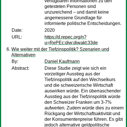
verfügbaren Informationen zu den
getesteten Personen sind
unzureichend – und damit keine
angemessene Grundlage für
informierte politische Entscheidungen.
Date:
2020
URL:
https://d.repec.org/n?
u=RePEc:diw:diwakt:33de
Wie weiter mit der Tiefzinspolitik? Szenarien und
Alternativen
By:
Daniel Kaufmann
Abstract:
Diese Studie zeigt wie sich ein
vorzeitiger Ausstieg aus der
Tiefzinspolitik auf den Wechselkurs
und die schweizerische Wirtschaft
auswirken würde. Ein überraschender
Ausstieg aus der Tiefzinspolitik würde
den Schweizer Franken um 3-7%
aufwerten. Zudem würde dies zu einem
Rückgang der Wirtschaftsaktivität und
der Konsumentenpreise führen. Es gibt
jedoch alternative geldpolitische