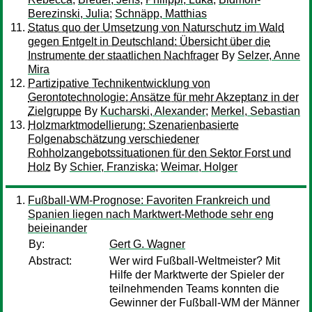
Berezinski, Julia
;
Schnäpp, Matthias
Status quo der Umsetzung von Naturschutz im Wald
gegen Entgelt in Deutschland: Übersicht über die
Instrumente der staatlichen Nachfrager
By
Selzer, Anne
Mira
Partizipative Technikentwicklung von
Gerontotechnologie: Ansätze für mehr Akzeptanz in der
Zielgruppe
By
Kucharski, Alexander
;
Merkel, Sebastian
Holzmarktmodellierung: Szenarienbasierte
Folgenabschätzung verschiedener
Rohholzangebotssituationen für den Sektor Forst und
Holz
By
Schier, Franziska
;
Weimar, Holger
Fußball-WM-Prognose: Favoriten Frankreich und
Spanien liegen nach Marktwert-Methode sehr eng
beieinander
By:
Gert G. Wagner
Abstract:
Wer wird Fußball-Weltmeister? Mit
Hilfe der Marktwerte der Spieler der
teilnehmenden Teams konnten die
Gewinner der Fußball-WM der Männer