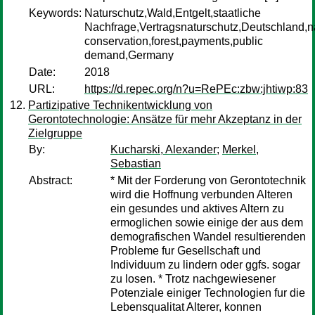
Keywords:
Naturschutz,Wald,Entgelt,staatliche
Nachfrage,Vertragsnaturschutz,Deutschland,n
conservation,forest,payments,public
demand,Germany
Date:
2018
URL:
https://d.repec.org/n?u=RePEc:zbw:jhtiwp:83
Partizipative Technikentwicklung von
Gerontotechnologie: Ansätze für mehr Akzeptanz in der
Zielgruppe
By:
Kucharski, Alexander
;
Merkel,
Sebastian
Abstract:
* Mit der Forderung von Gerontotechnik
wird die Hoffnung verbunden Alteren
ein gesundes und aktives Altern zu
ermoglichen sowie einige der aus dem
demografischen Wandel resultierenden
Probleme fur Gesellschaft und
Individuum zu lindern oder ggfs. sogar
zu losen. * Trotz nachgewiesener
Potenziale einiger Technologien fur die
Lebensqualitat Alterer, konnen