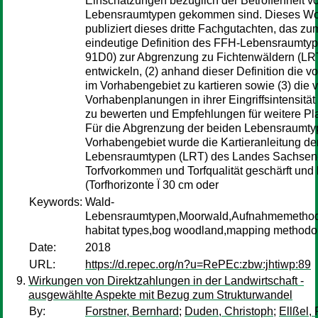
Einschätzungen bezüglich der Betroffenheit v
Lebensraumtypen gekommen sind. Dieses Wo
publiziert dieses dritte Fachgutachten, das zum
eindeutige Definition des FFH-Lebensraumty
91D0) zur Abgrenzung zu Fichtenwäldern (LR
entwickeln, (2) anhand dieser Definition di
im Vorhabengebiet zu kartieren sowie (3) die 
Vorhabenplanungen in ihrer Eingriffsintensität
zu bewerten und Empfehlungen für weitere P
Für die Abgrenzung der beiden Lebensraumty
Vorhabengebiet wurde die Kartieranleitung de
Lebensraumtypen (LRT) des Landes Sachsen-
Torfvorkommen und Torfqualität geschärft und k
(Torfhorizonte Ï 30 cm oder
Keywords:
Wald-
Lebensraumtypen,Moorwald,Aufnahmemethode
habitat types,bog woodland,mapping methodol
Date:
2018
URL:
https://d.repec.org/n?u=RePEc:zbw:jhtiwp:89
Wirkungen von Direktzahlungen in der Landwirtschaft -
ausgewählte Aspekte mit Bezug zum Strukturwandel
By:
Forstner, Bernhard
;
Duden, Christoph
;
Ellßel,