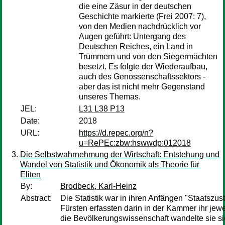
die eine Zäsur in der deutschen
Geschichte markierte (Frei 2007: 7),
von den Medien nachdrücklich vor
Augen geführt: Untergang des
Deutschen Reiches, ein Land in
Trümmern und von den Siegermächten
besetzt. Es folgte der Wiederaufbau,
auch des Genossenschaftssektors -
aber das ist nicht mehr Gegenstand
unseres Themas.
JEL:
L31 L38 P13
Date:
2018
URL:
https://d.repec.org/n?
u=RePEc:zbw:hswwdp:012018
Die Selbstwahrnehmung der Wirtschaft: Entstehung und
Wandel von Statistik und Ökonomik als Theorie für
Eliten
By:
Brodbeck, Karl-Heinz
Abstract:
Die Statistik war in ihren Anfängen "Staatszu
Fürsten erfassten darin in der Kammer ihr jewe
die Bevölkerungswissenschaft wandelte sie sic