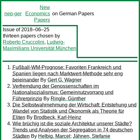
New
nep-ger
Economics
on German Papers
Papers
Issue of 2018–06–25
thirteen papers chosen by
Roberto Cruccolini
,
Ludwig-
Maximilians Universität München
Fußball-WM-Prognose: Favoriten Frankreich und
Spanien liegen nach Marktwert-Methode sehr eng
beieinander
By
Gert G. Wagner
Verfremdung der Genossenschaften im
Nationalsozialismus: Gemeinnutzvorrang und
Führerprinzip
By
Ringle, Günther
Die Selbstwahrnehmung der Wirtschaft: Entstehung und
Wandel von Statistik und Ökonomik als Theorie für
Eliten
By
Brodbeck, Karl-Heinz
Wie brüchig ist die soziale Architektur unserer Städte?
Trends und Analysen der Segregation in 74 deutschen
Städten
By
Helbig, Marcel
;
Jähnen, Stefanie