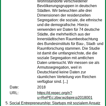
Wohnstandorte verschiedener
Bevölkerungsgruppen in deutschen
Städten. Wir beleuchten alle drei
Dimensionen der residenziellen
Segregation: die soziale, die ethnische
und die demografische. Hierzu
verwenden wir Daten für 74 deutsche
Städte, die mehrheitlich aus der
Innerstädtischen Raumbeobachtung
des Bundesinstituts für Bau-, Stadt- und
Raumforschung stammen. Die Studie
ist damit die umfangreichste, die die
soziale Segregation mit amtlichen
Daten untersucht. Wir messen sie als
Armutssegregation, weil in
Deutschland keine Daten zur
räumlichen Verteilung von Reichen
verfügbar sind. [...]
Date:
2018
URL:
https://d.repec.org/n?
u=RePEc:zbw:wzbpre:p2018001
Social Entrepreneurship: Startups mit sozialem Ansatz