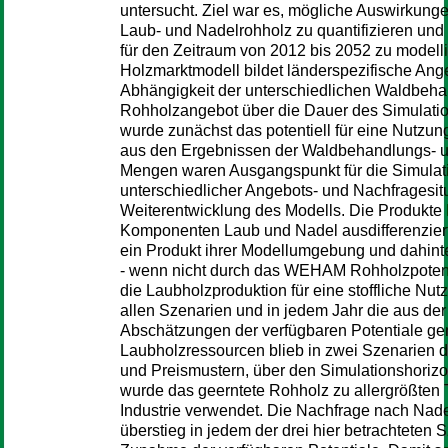
untersucht. Ziel war es, mögliche Auswirkung
Laub- und Nadelrohholz zu quantifizieren un
für den Zeitraum von 2012 bis 2052 zu modelli
Holzmarktmodell bildet länderspezifische Ange
Abhängigkeit der unterschiedlichen Waldbehan
Rohholzangebot über die Dauer des Simulatio
wurde zunächst das potentiell für eine Nutzu
aus den Ergebnissen der Waldbehandlungs- u
Mengen waren Ausgangspunkt für die Simulati
unterschiedlicher Angebots- und Nachfragesit
Weiterentwicklung des Modells. Die Produkte 
Komponenten Laub und Nadel ausdifferenziert
ein Produkt ihrer Modellumgebung und dahint
- wenn nicht durch das WEHAM Rohholzpotential
die Laubholzproduktion für eine stoffliche Nu
allen Szenarien und in jedem Jahr die aus d
Abschätzungen der verfügbaren Potentiale ge
Laubholzressourcen blieb in zwei Szenarien 
und Preismustern, über den Simulationshorizon
wurde das geerntete Rohholz zu allergrößten 
Industrie verwendet. Die Nachfrage nach Nad
überstieg in jedem der drei hier betrachteten