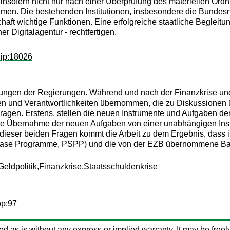
 insofern nicht nur nach einer Überprüfung des materiellen O
ahmen. Die bestehenden Institutionen, insbesondere die Bundes
haft wichtige Funktionen. Eine erfolgreiche staatliche Begleitu
ner Digitalagentur - rechtfertigen.
dip:18026
ungen der Regierungen. Während und nach der Finanzkrise un
en und Verantwortlichkeiten übernommen, die zu Diskussionen 
 Fragen. Erstens, stellen die neuen Instrumente und Aufgaben de
e Übernahme der neuen Aufgaben von einer unabhängigen Institu
h dieser beiden Fragen kommt die Arbeit zu dem Ergebnis, das
rchase Programme, PSPP) und die von der EZB übernommene Ban
eldpolitik,Finanzkrise,Staatsschuldenkrise
op:97
ided as is without any express or implied warranty. It may be freely