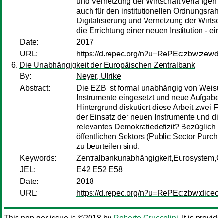
und Vernetzung der Wirtschaft verlangen
auch für den institutionellen Ordnungsr
Digitalisierung und Vernetzung der Wirtsc
die Errichtung einer neuen Institution - ei
Date:
2017
URL:
https://d.repec.org/n?u=RePEc:zbw:zew
Die Unabhängigkeit der Europäischen Zentralbank
By:
Neyer, Ulrike
Abstract:
Die EZB ist formal unabhängig von Weis
Instrumente eingesetzt und neue Aufgab
Hintergrund diskutiert diese Arbeit zwei
der Einsatz der neuen Instrumente und di
relevantes Demokratiedefizit? Bezüglic
öffentlichen Sektors (Public Sector Pu
zu beurteilen sind.
Keywords:
Zentralbankunabhängigkeit,Eurosystem,G
JEL:
E42 E52 E58
Date:
2018
URL:
https://d.repec.org/n?u=RePEc:zbw:dice
This nep-ger issue is ©2018 by
Roberto Cruccolini
. It is prov