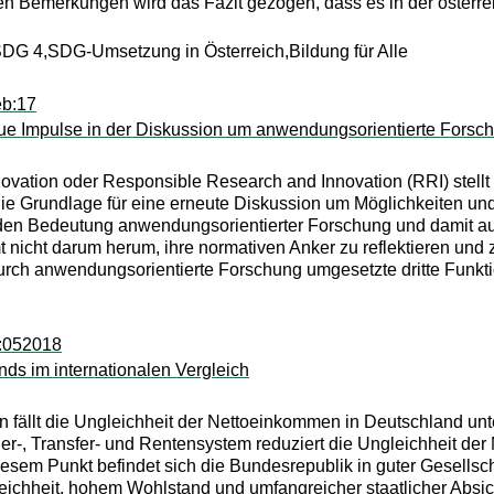
en Bemerkungen wird das Fazit gezogen, dass es in der österr
DG 4,SDG-Umsetzung in Österreich,Bildung für Alle
eb:17
ue Impulse in der Diskussion um anwendungsorientierte Forsc
ovation oder Responsible Research and Innovation (RRI) stellt
ie Grundlage für eine erneute Diskussion um Möglichkeiten und 
en Bedeutung anwendungsorientierter Forschung und damit auch 
icht darum herum, ihre normativen Anker zu reflektieren und z
durch anwendungsorientierte Forschung umgesetzte dritte Funkti
r:052018
s im internationalen Vergleich
 fällt die Ungleichheit der Nettoeinkommen in Deutschland unter
uer-, Transfer- und Rentensystem reduziert die Ungleichheit d
 diesem Punkt befindet sich die Bundesrepublik in guter Gesellsc
ichheit, hohem Wohlstand und umfangreicher staatlicher Absic