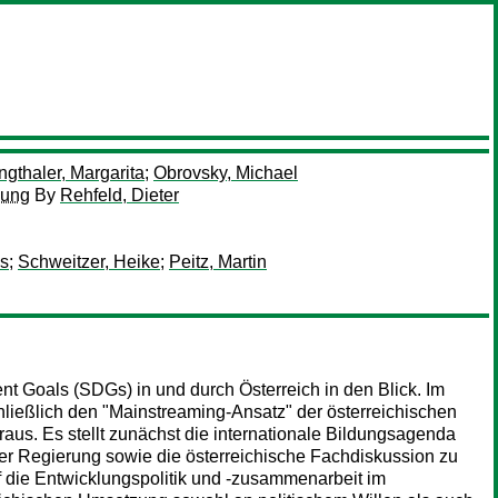
ngthaler, Margarita
;
Obrovsky, Michael
hung
By
Rehfeld, Dieter
as
;
Schweitzer, Heike
;
Peitz, Martin
 Goals (SDGs) in und durch Österreich in den Blick. Im
hließlich den "Mainstreaming-Ansatz" der österreichischen
aus. Es stellt zunächst die internationale Bildungsagenda
der Regierung sowie die österreichische Fachdiskussion zu
f die Entwicklungspolitik und -zusammenarbeit im