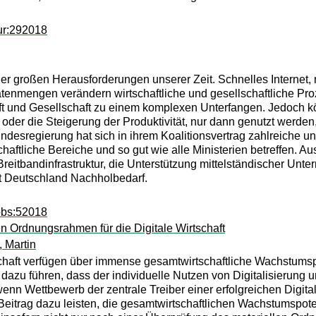
ur:292018
 der großen Herausforderungen unserer Zeit. Schnelles Internet,
enmengen verändern wirtschaftliche und gesellschaftliche Pro
t und Gesellschaft zu einem komplexen Unterfangen. Jedoch könn
 oder die Steigerung der Produktivität, nur dann genutzt wer
undesregierung hat sich in ihrem Koalitionsvertrag zahlreiche und
haftliche Bereiche und so gut wie alle Ministerien betreffen. Au
reitbandinfrastruktur, die Unterstützung mittelständischer Unte
at Deutschland Nachholbedarf.
pbs:52018
en Ordnungsrahmen für die Digitale Wirtschaft
, Martin
chaft verfügen über immense gesamtwirtschaftliche Wachstumspo
 dazu führen, dass der individuelle Nutzen von Digitalisierung
wenn Wettbewerb der zentrale Treiber einer erfolgreichen Digital
 Beitrag dazu leisten, die gesamtwirtschaftlichen Wachstumspote