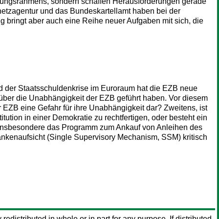
rdnungsrahmens, sondern schaffen Herausforderungen gerade
netzagentur und das Bundeskartellamt haben bei der
ng bringt aber auch eine Reihe neuer Aufgaben mit sich, die
d der Staatsschuldenkrise im Euroraum hat die EZB neue
über die Unabhängigkeit der EZB geführt haben. Vor diesem
r EZB eine Gefahr für ihre Unabhängigkeit dar? Zweitens, ist
tion in einer Demokratie zu rechtfertigen, oder besteht ein
s insbesondere das Programm zum Ankauf von Anleihen des
kenaufsicht (Single Supervisory Mechanism, SSM) kritisch
 redistributed in whole or in part for any purpose. If distributed