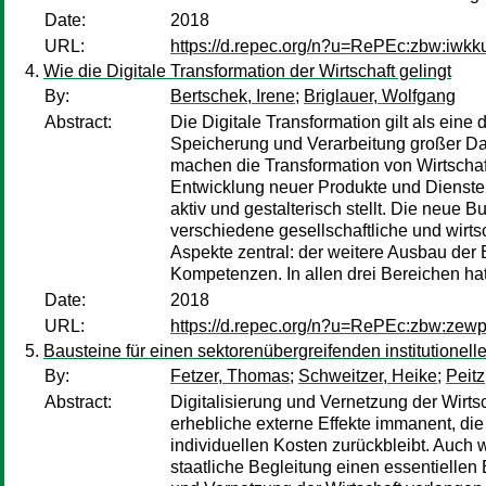
Date:
2018
URL:
https://d.repec.org/n?u=RePEc:zbw:iwkk
Wie die Digitale Transformation der Wirtschaft gelingt
By:
Bertschek, Irene
;
Briglauer, Wolfgang
Abstract:
Die Digitale Transformation gilt als eine
Speicherung und Verarbeitung großer Dat
machen die Transformation von Wirtschaf
Entwicklung neuer Produkte und Dienste
aktiv und gestalterisch stellt. Die neue B
verschiedene gesellschaftliche und wirtsc
Aspekte zentral: der weitere Ausbau der B
Kompetenzen. In allen drei Bereichen h
Date:
2018
URL:
https://d.repec.org/n?u=RePEc:zbw:zew
Bausteine für einen sektorenübergreifenden institutionell
By:
Fetzer, Thomas
;
Schweitzer, Heike
;
Peitz
Abstract:
Digitalisierung und Vernetzung der Wirts
erhebliche externe Effekte immanent, die
individuellen Kosten zurückbleibt. Auch 
staatliche Begleitung einen essentiellen