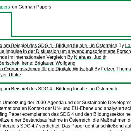
pers
on German Papers
 am Beispiel des SDG 4 - Bildung für alle - in Österreich
By
La
ue Impulse in der Diskussion um anwendungsorientierte Forsc
s im internationalen Vergleich
By
Niehues, Judith
Bertschek, Irene
;
Briglauer, Wolfgang
en Ordnungsrahmen für die Digitale Wirtschaft
By
Fetzer, Thom
yer, Ulrike
 am Beispiel des SDG 4 - Bildung für alle - in Österreich
ie Umsetzung der 2030-Agenda und der Sustainable Development
internationalen Kontext der UN- und EU-Ebene und analysiert sc
iefing Paper exemplarisch das SDG 4 und den Bildungssektor her
e Ansätze einer Bestandsaufnahme in Österreich, die Maßnahmen 
 Unterziels SDG 4.7 verdichtet. Das Paper geht anschließend au