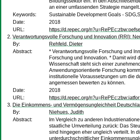
Bildungssektor ein. In den Abschließend
an einer umfassenden Strategie mangelt.
Keywords:
Sustainable Development Goals - SDG,S
Date:
2018
URL:
https://d.repec.org/n?u=RePEc:zbw:oefs
Verantwortungsvolle Forschung und Innovation (RRI): Ne
By:
Rehfeld, Dieter
Abstract:
* Verantwortungsvolle Forschung und Inn
Forschung und Innovation. * Damit wird d
Wissenschaft steht sich einer zunehmend
Anwendungsorientierte Forschung kommt n
institutionelle Voraussetzungen um die 
angemessen bewerten zu können.
Date:
2018
URL:
https://d.repec.org/n?u=RePEc:zbw:iatfo
Die Einkommens- und Vermögensungleichheit Deutschland
By:
Niehues, Judith
Abstract:
Im Vergleich zu anderen Industrienationen
staatliche Umverteilung zurück: Das Ste
sind hingegen eher ungleich verteilt. In
unterdurchschnittlicher Einkommensungle