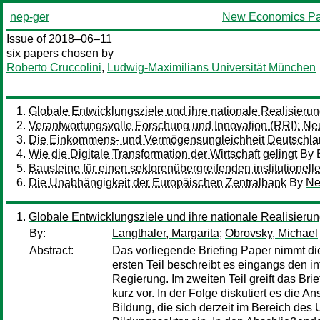
nep-ger
New Economics Pa
Issue of 2018–06–11
six papers chosen by
Roberto Cruccolini
,
Ludwig-Maximilians Universität München
Globale Entwicklungsziele und ihre nationale Realisierung
Verantwortungsvolle Forschung und Innovation (RRI): Ne
Die Einkommens- und Vermögensungleichheit Deutschland
Wie die Digitale Transformation der Wirtschaft gelingt
By
Bausteine für einen sektorenübergreifenden institutionell
Die Unabhängigkeit der Europäischen Zentralbank
By
Ne
Globale Entwicklungsziele und ihre nationale Realisierung
By:
Langthaler, Margarita
;
Obrovsky, Michael
Abstract:
Das vorliegende Briefing Paper nimmt d
ersten Teil beschreibt es eingangs den 
Regierung. Im zweiten Teil greift das Br
kurz vor. In der Folge diskutiert es di
Bildung, die sich derzeit im Bereich des