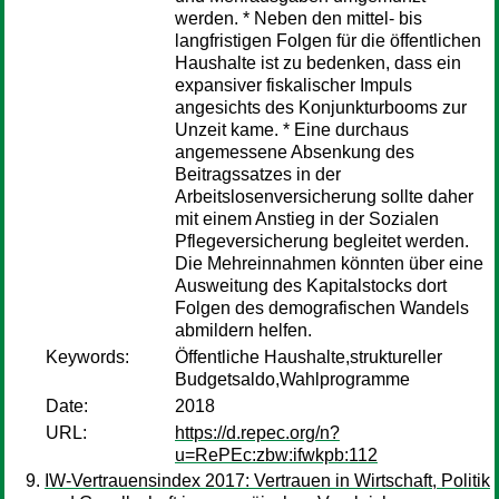
werden. * Neben den mittel- bis
langfristigen Folgen für die öffentlichen
Haushalte ist zu bedenken, dass ein
expansiver fiskalischer Impuls
angesichts des Konjunkturbooms zur
Unzeit kame. * Eine durchaus
angemessene Absenkung des
Beitragssatzes in der
Arbeitslosenversicherung sollte daher
mit einem Anstieg in der Sozialen
Pflegeversicherung begleitet werden.
Die Mehreinnahmen könnten über eine
Ausweitung des Kapitalstocks dort
Folgen des demografischen Wandels
abmildern helfen.
Keywords:
Öffentliche Haushalte,struktureller
Budgetsaldo,Wahlprogramme
Date:
2018
URL:
https://d.repec.org/n?
u=RePEc:zbw:ifwkpb:112
IW-Vertrauensindex 2017: Vertrauen in Wirtschaft, Politik