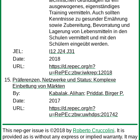
technischen Grundlagen für ein
ausgewogenes, eigenständiges
Training vermitteln. Auch sollten
Kenntnisse zu gesunder Ernährung
sowie Zubereitung, Bevorratung und
Lagerung von Lebensmitteln in den
Schulen vermittelt und mit den
Schülern eingeübt werden.
JEL:
I12 J24 J31
Date:
2018
URL:
https://d.repec.org/n?
u=RePEc:zbw:iwkrep:12018
Präferenzen, Netzwerke und Status: Komplexe
Einbettung von Märkten
By:
Kabalak, Alihan
;
Priddat, Birger P.
Date:
2017
URL:
https://d.repec.org/n?
u=RePEc:zbw:uwhdps:201742
This nep-ger issue is ©2018 by
Roberto Cruccolini
. It is
provided as is without any express or implied warranty. It may