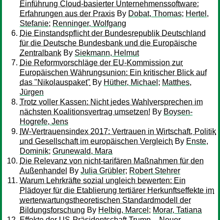
Einführung Cloud-basierter Unternehmenssoftware:
Erfahrungen aus der Praxis
By
Dobat, Thomas
;
Hertel,
Stefanie
;
Renninger, Wolfgang
Die Einstandspflicht der Bundesrepublik Deutschland
für die Deutsche Bundesbank und die Europäische
Zentralbank
By
Siekmann, Helmut
Die Reformvorschläge der EU-Kommission zur
Europäischen Währungsunion: Ein kritischer Blick auf
das "Nikolauspaket"
By
Hüther, Michael
;
Matthes,
Jürgen
Trotz voller Kassen: Nicht jedes Wahlversprechen im
nächsten Koalitionsvertrag umsetzen!
By
Boysen-
Hogrefe, Jens
IW-Vertrauensindex 2017: Vertrauen in Wirtschaft, Politik
und Gesellschaft im europäischen Vergleich
By
Enste,
Dominik
;
Grunewald, Mara
Die Relevanz von nicht-tarifären Maßnahmen für den
Außenhandel
By
Julia Grübler
;
Robert Stehrer
Warum Lehrkräfte sozial ungleich bewerten: Ein
Plädoyer für die Etablierung tertiärer Herkunftseffekte im
werterwartungstheoretischen Standardmodell der
Bildungsforschung
By
Helbig, Marcel
;
Morar, Tatiana
Effekte der US-Präsidentschaft Trump – Neuer