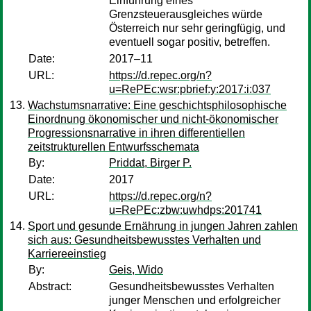
Einführung eines
Grenzsteuerausgleiches würde
Österreich nur sehr geringfügig, und
eventuell sogar positiv, betreffen.
Date:
2017–11
URL:
https://d.repec.org/n?
u=RePEc:wsr:pbrief:y:2017:i:037
Wachstumsnarrative: Eine geschichtsphilosophische
Einordnung ökonomischer und nicht-ökonomischer
Progressionsnarrative in ihren differentiellen
zeitstrukturellen Entwurfsschemata
By:
Priddat, Birger P.
Date:
2017
URL:
https://d.repec.org/n?
u=RePEc:zbw:uwhdps:201741
Sport und gesunde Ernährung in jungen Jahren zahlen
sich aus: Gesundheitsbewusstes Verhalten und
Karriereeinstieg
By:
Geis, Wido
Abstract:
Gesundheitsbewusstes Verhalten
junger Menschen und erfolgreicher