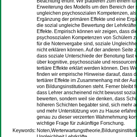
Beachtung erfuhr. Wir plädieren zum einem für
Erweiterung des Modells um den Bereich der s
ungleichen psychosozialen Kompetenzen, als
Ergänzung der primären Effekte und eine Er
die sozial ungleiche Bewertung der Lehrkräfte a
Effekte. Empirisch können wir zeigen, dass di
psychosozialen Kompetenzen von Schülern zw
für die Notenvergabe sind, soziale Ungleichhe
nicht erklären können. Auf der anderen Seite ze
dass soziale Unterschiede der Benotung fast v
über kognitive, psychosoziale und ressource
tertiäre Effekte erklärt werden können. Des We
finden wir empirische Hinweise darauf, dass
tertiärer Effekte im Zusammenhang mit der Au
von Bildungsinstitutionen steht. Ferner bleibt f
dass Lehrer anscheinend nicht bewusst sozial
bewerten, sondern weil sie denken, dass Schü
höheren Schichten begabter sind, sich mehr 
und mehr Unterstützung von zu Hause erfahre
genau zu dieser verzerrten Wahrnehmung komm
wichtige Frage für zukünftige Forschung.
Keywords:
Noten,Werterwartungstheorie,Bildungsinstitut
Ungleichheit,Lehrkräfte