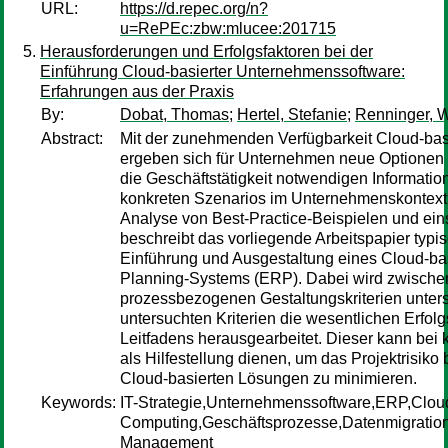
URL:
https://d.repec.org/n?
u=RePEc:zbw:mlucee:201715
Herausforderungen und Erfolgsfaktoren bei der
Einführung Cloud-basierter Unternehmenssoftware:
Erfahrungen aus der Praxis
By:
Dobat, Thomas
;
Hertel, Stefanie
;
Renninger, 
Abstract:
Mit der zunehmenden Verfügbarkeit Cloud-bas
ergeben sich für Unternehmen neue Optionen fü
die Geschäftstätigkeit notwendigen Information
konkreten Szenarios im Unternehmenskontext s
Analyse von Best-Practice-Beispielen und eins
beschreibt das vorliegende Arbeitspapier typis
Einführung und Ausgestaltung eines Cloud-ba
Planning-Systems (ERP). Dabei wird zwische
prozessbezogenen Gestaltungskriterien unters
untersuchten Kriterien die wesentlichen Erfolg
Leitfadens herausgearbeitet. Dieser kann bei
als Hilfestellung dienen, um das Projektrisiko 
Cloud-basierten Lösungen zu minimieren.
Keywords:
IT-Strategie,Unternehmenssoftware,ERP,Clou
Computing,Geschäftsprozesse,Datenmigratio
Management