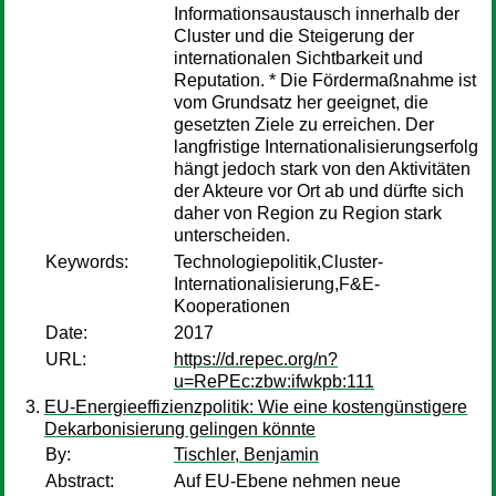
Informationsaustausch innerhalb der
Cluster und die Steigerung der
internationalen Sichtbarkeit und
Reputation. * Die Fördermaßnahme ist
vom Grundsatz her geeignet, die
gesetzten Ziele zu erreichen. Der
langfristige Internationalisierungserfolg
hängt jedoch stark von den Aktivitäten
der Akteure vor Ort ab und dürfte sich
daher von Region zu Region stark
unterscheiden.
Keywords:
Technologiepolitik,Cluster-
Internationalisierung,F&E-
Kooperationen
Date:
2017
URL:
https://d.repec.org/n?
u=RePEc:zbw:ifwkpb:111
EU-Energieeffizienzpolitik: Wie eine kostengünstigere
Dekarbonisierung gelingen könnte
By:
Tischler, Benjamin
Abstract:
Auf EU-Ebene nehmen neue