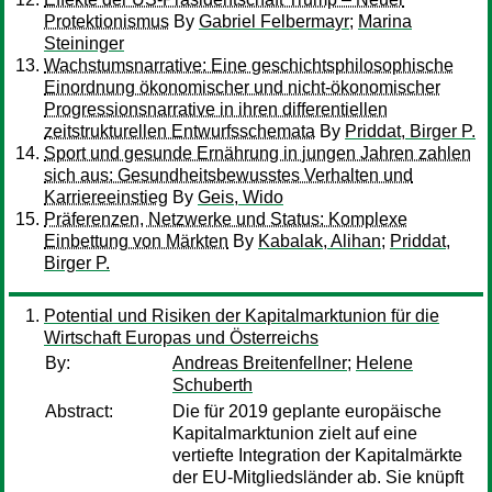
Protektionismus
By
Gabriel Felbermayr
;
Marina
Steininger
Wachstumsnarrative: Eine geschichtsphilosophische
Einordnung ökonomischer und nicht-ökonomischer
Progressionsnarrative in ihren differentiellen
zeitstrukturellen Entwurfsschemata
By
Priddat, Birger P.
Sport und gesunde Ernährung in jungen Jahren zahlen
sich aus: Gesundheitsbewusstes Verhalten und
Karriereeinstieg
By
Geis, Wido
Präferenzen, Netzwerke und Status: Komplexe
Einbettung von Märkten
By
Kabalak, Alihan
;
Priddat,
Birger P.
Potential und Risiken der Kapitalmarktunion für die
Wirtschaft Europas und Österreichs
By:
Andreas Breitenfellner
;
Helene
Schuberth
Abstract:
Die für 2019 geplante europäische
Kapitalmarktunion zielt auf eine
vertiefte Integration der Kapitalmärkte
der EU-Mitgliedsländer ab. Sie knüpft