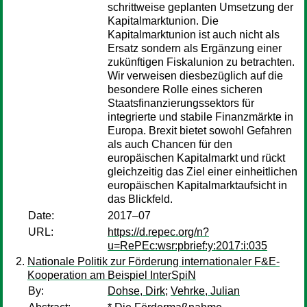
schrittweise geplanten Umsetzung der
Kapitalmarktunion. Die
Kapitalmarktunion ist auch nicht als
Ersatz sondern als Ergänzung einer
zukünftigen Fiskalunion zu betrachten.
Wir verweisen diesbezüglich auf die
besondere Rolle eines sicheren
Staatsfinanzierungssektors für
integrierte und stabile Finanzmärkte in
Europa. Brexit bietet sowohl Gefahren
als auch Chancen für den
europäischen Kapitalmarkt und rückt
gleichzeitig das Ziel einer einheitlichen
europäischen Kapitalmarktaufsicht in
das Blickfeld.
Date:
2017–07
URL:
https://d.repec.org/n?
u=RePEc:wsr:pbrief:y:2017:i:035
Nationale Politik zur Förderung internationaler F&E-
Kooperation am Beispiel InterSpiN
By:
Dohse, Dirk
;
Vehrke, Julian