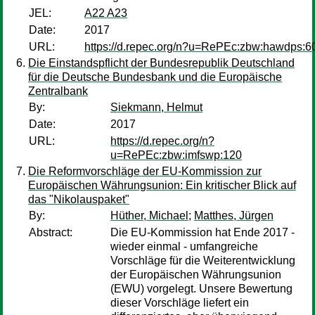
JEL:
A22 A23
Date:
2017
URL:
https://d.repec.org/n?u=RePEc:zbw:hawdps:6
Die Einstandspflicht der Bundesrepublik Deutschland
für die Deutsche Bundesbank und die Europäische
Zentralbank
By:
Siekmann, Helmut
Date:
2017
URL:
https://d.repec.org/n?
u=RePEc:zbw:imfswp:120
Die Reformvorschläge der EU-Kommission zur
Europäischen Währungsunion: Ein kritischer Blick auf
das "Nikolauspaket"
By:
Hüther, Michael
;
Matthes, Jürgen
Abstract:
Die EU-Kommission hat Ende 2017 -
wieder einmal - umfangreiche
Vorschläge für die Weiterentwicklung
der Europäischen Währungsunion
(EWU) vorgelegt. Unsere Bewertung
dieser Vorschläge liefert ein