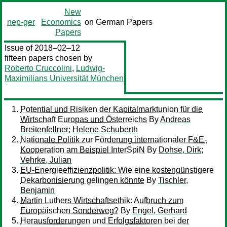
New
nep-ger
Economics
on German Papers
Papers
Issue of 2018–02–12
fifteen papers chosen by
Roberto Cruccolini
,
Ludwig-
Maximilians Universität München
Potential und Risiken der Kapitalmarktunion für die
Wirtschaft Europas und Österreichs
By
Andreas
Breitenfellner
;
Helene Schuberth
Nationale Politik zur Förderung internationaler F&E-
Kooperation am Beispiel InterSpiN
By
Dohse, Dirk
;
Vehrke, Julian
EU-Energieeffizienzpolitik: Wie eine kostengünstigere
Dekarbonisierung gelingen könnte
By
Tischler,
Benjamin
Martin Luthers Wirtschaftsethik: Aufbruch zum
Europäischen Sonderweg?
By
Engel, Gerhard
Herausforderungen und Erfolgsfaktoren bei der