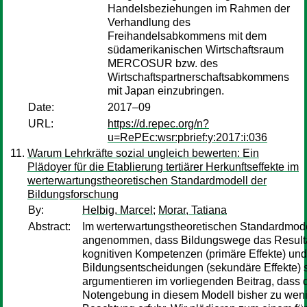
Handelsbeziehungen im Rahmen der
Verhandlung des
Freihandelsabkommens mit dem
südamerikanischen Wirtschaftsraum
MERCOSUR bzw. des
Wirtschaftspartnerschaftsabkommens
mit Japan einzubringen.
Date:
2017–09
URL:
https://d.repec.org/n?
u=RePEc:wsr:pbrief:y:2017:i:036
Warum Lehrkräfte sozial ungleich bewerten: Ein
Plädoyer für die Etablierung tertiärer Herkunftseffekte im
werterwartungstheoretischen Standardmodell der
Bildungsforschung
By:
Helbig, Marcel
;
Morar, Tatiana
Abstract:
Im werterwartungstheoretischen Standardmode
angenommen, dass Bildungswege das Result
kognitiven Kompetenzen (primäre Effekte) und
Bildungsentscheidungen (sekundäre Effekte) s
argumentieren im vorliegenden Beitrag, dass 
Notengebung in diesem Modell bisher zu wen