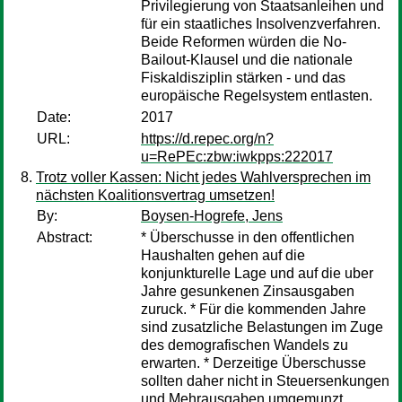
Privilegierung von Staatsanleihen und
für ein staatliches Insolvenzverfahren.
Beide Reformen würden die No-
Bailout-Klausel und die nationale
Fiskaldisziplin stärken - und das
europäische Regelsystem entlasten.
Date:
2017
URL:
https://d.repec.org/n?
u=RePEc:zbw:iwkpps:222017
Trotz voller Kassen: Nicht jedes Wahlversprechen im
nächsten Koalitionsvertrag umsetzen!
By:
Boysen-Hogrefe, Jens
Abstract:
* Überschusse in den offentlichen
Haushalten gehen auf die
konjunkturelle Lage und auf die uber
Jahre gesunkenen Zinsausgaben
zuruck. * Für die kommenden Jahre
sind zusatzliche Belastungen im Zuge
des demografischen Wandels zu
erwarten. * Derzeitige Überschusse
sollten daher nicht in Steuersenkungen
und Mehrausgaben umgemunzt