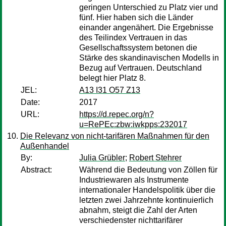
geringen Unterschied zu Platz vier und
fünf. Hier haben sich die Länder
einander angenähert. Die Ergebnisse
des Teilindex Vertrauen in das
Gesellschaftssystem betonen die
Stärke des skandinavischen Modells in
Bezug auf Vertrauen. Deutschland
belegt hier Platz 8.
JEL:
A13 I31 O57 Z13
Date:
2017
URL:
https://d.repec.org/n?
u=RePEc:zbw:iwkpps:232017
Die Relevanz von nicht-tarifären Maßnahmen für den
Außenhandel
By:
Julia Grübler
;
Robert Stehrer
Abstract:
Während die Bedeutung von Zöllen für
Industriewaren als Instrumente
internationaler Handelspolitik über die
letzten zwei Jahrzehnte kontinuierlich
abnahm, steigt die Zahl der Arten
verschiedenster nichttarifärer