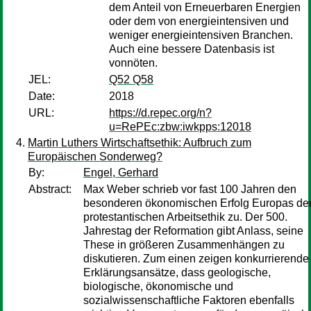
dem Anteil von Erneuerbaren Energien
oder dem von energieintensiven und
weniger energieintensiven Branchen.
Auch eine bessere Datenbasis ist
vonnöten.
JEL:
Q52 Q58
Date:
2018
URL:
https://d.repec.org/n?
u=RePEc:zbw:iwkpps:12018
Martin Luthers Wirtschaftsethik: Aufbruch zum
Europäischen Sonderweg?
By:
Engel, Gerhard
Abstract:
Max Weber schrieb vor fast 100 Jahren den
besonderen ökonomischen Erfolg Europas de
protestantischen Arbeitsethik zu. Der 500.
Jahrestag der Reformation gibt Anlass, seine
These in größeren Zusammenhängen zu
diskutieren. Zum einen zeigen konkurrierende
Erklärungsansätze, dass geologische,
biologische, ökonomische und
sozialwissenschaftliche Faktoren ebenfalls