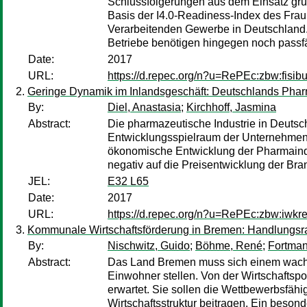
Schlussfolgerungen aus dem Einsatz grun
Basis der I4.0-Readiness-Index des Fraun
Verarbeitenden Gewerbe in Deutschland. 
Betriebe benötigen hingegen noch pass
Date:
2017
URL:
https://d.repec.org/n?u=RePEc:zbw:fisib
Geringe Dynamik im Inlandsgeschäft: Deutschlands Phar
By:
Diel, Anastasia
;
Kirchhoff, Jasmina
Abstract:
Die pharmazeutische Industrie in Deutsc
Entwicklungsspielraum der Unternehmen 
ökonomische Entwicklung der Pharmaind
negativ auf die Preisentwicklung der Bra
JEL:
E32 L65
Date:
2017
URL:
https://d.repec.org/n?u=RePEc:zbw:iwkr
Kommunale Wirtschaftsförderung in Bremen: Handlungs
By:
Nischwitz, Guido
;
Böhme, René
;
Fortman
Abstract:
Das Land Bremen muss sich einem wachs
Einwohner stellen. Von der Wirtschaftsp
erwartet. Sie sollen die Wettbewerbsfähi
Wirtschaftsstruktur beitragen. Ein beson