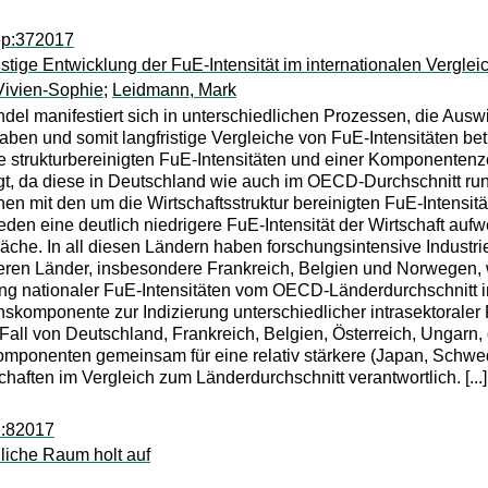
ep:372017
istige Entwicklung der FuE-Intensität im internationalen Verglei
Vivien-Sophie
;
Leidmann, Mark
ndel manifestiert sich in unterschiedlichen Prozessen, die Ausw
en und somit langfristige Vergleiche von FuE-Intensitäten betre
wie strukturbereinigten FuE-Intensitäten und einer Komponent
legt, da diese in Deutschland wie auch im OECD-Durchschnitt rund
chen mit den um die Wirtschaftsstruktur bereinigten FuE-Intensi
en eine deutlich niedrigere FuE-Intensität der Wirtschaft aufw
che. In all diesen Ländern haben forschungsintensive Industri
deren Länder, insbesondere Frankreich, Belgien und Norwegen, 
ung nationaler FuE-Intensitäten vom OECD-Länderdurchschnitt i
skomponente zur Indizierung unterschiedlicher intrasektoraler
 im Fall von Deutschland, Frankreich, Belgien, Österreich, Unga
omponenten gemeinsam für eine relativ stärkere (Japan, Schwed
haften im Vergleich zum Länderdurchschnitt verantwortlich. [...]
i:82017
liche Raum holt auf