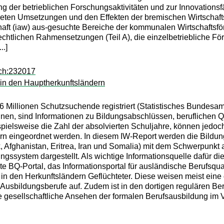
g der betrieblichen Forschungsaktivitäten und zur Innovations
reten Umsetzungen und den Effekten der bremischen Wirtschafts
schaft (iaw) aus-gesuchte Bereiche der kommunalen Wirtschafts
-rechtlichen Rahmensetzungen (Teil A), die einzelbetriebliche 
..]
sch:232017
 in den Hauptherkunftsländern
Millionen Schutzsuchende registriert (Statistisches Bundesamt
nnen, sind Informationen zu Bildungsabschlüssen, beruflichen 
ielsweise die Zahl der absolvierten Schuljahre, können jedoch
ern eingeordnet werden. In diesem IW-Report werden die Bild
k, Afghanistan, Eritrea, Iran und Somalia) mit dem Schwerpunkt 
gssystem dargestellt. Als wichtige Informationsquelle dafür di
 BQ-Portal, das Informationsportal für ausländische Berufsqua
in den Herkunftsländern Geflüchteter. Diese weisen meist eine 
r Ausbildungsberufe auf. Zudem ist in den dortigen regulären 
gesellschaftliche Ansehen der formalen Berufsausbildung im V