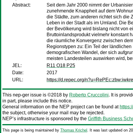
Abstract:
Seit dem Jahr 2000 nimmt der Urbanisie
zunehmende Knappheit auf dem Wohnungsm
die Städte, zum anderen richtet sich di
Leben in der Stadt als im Umland. Die 
der Bevölkerung wird bislang nicht von ei
Bruttoinlandsprodukt vielmehr konstant 
die räumliche Konvergenz zwischen dem l
Regionstypen zu: Ein Teil der ländliche
demografischen Wandel, der sich aufgrun
meisten Landesteilen auswirken wird, bes
JEL:
R11 O18 P25
Date:
2017
URL:
https://d.repec.org/n?u=RePEc:zbw:iwkr
This nep-ger issue is ©2018 by
Roberto Cruccolini
. It is prov
in part, please include this notice.
General information on the NEP project can be found at
https:
the subject, otherwise your mail may be rejected.
NEP’s infrastructure is sponsored by the
Griffith Business Sch
This page is being maintained by
Thomas Krichel
. It was last updated on 2