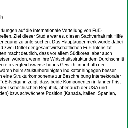
ch
irkungen auf die internationale Verteilung von FuE-
ffen. Ziel dieser Studie war es, diesen Sachverhalt mit Hilfe
enzerlegung zu untersuchen. Das Hauptaugenmerk wurde dabei
 zwei Drittel der gesamtwirtschaftlichen FuE-Intensität
täten macht deutlich, dass vor allem Südkorea, aber auch
eisen würden, wenn ihre Wirtschaftsstruktur dem Durchschnitt
en ein vergleichsweise hohes Gewicht innerhalb der
wären beim strukturbereinigten Indikator hingegen besser
n eine Strukturkomponente zur Beschreibung intersektoraler
 FuE-Neigung zeigt, dass beide Komponenten in langer Frist
rn, der Tschechischen Republik, aber auch der USA und
en) bzw. schwächere Position (Kanada, Italien, Spanien,