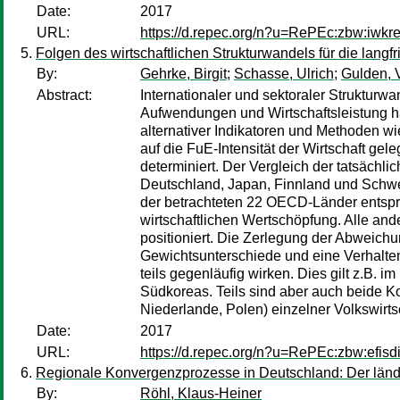
Date:
2017
URL:
https://d.repec.org/n?u=RePEc:zbw:iwkr
Folgen des wirtschaftlichen Strukturwandels für die langfr
By:
Gehrke, Birgit
;
Schasse, Ulrich
;
Gulden, 
Abstract:
Internationaler und sektoraler Strukturwa
Aufwendungen und Wirtschaftsleistung hab
alternativer Indikatoren und Methoden 
auf die FuE-Intensität der Wirtschaft ge
determiniert. Der Vergleich der tatsächli
Deutschland, Japan, Finnland und Schwed
der betrachteten 22 OECD-Länder entsprä
wirtschaftlichen Wertschöpfung. Alle an
positioniert. Die Zerlegung der Abweich
Gewichtsunterschiede und eine Verhalten
teils gegenläufig wirken. Dies gilt z.B.
Südkoreas. Teils sind aber auch beide K
Niederlande, Polen) einzelner Volkswirtsc
Date:
2017
URL:
https://d.repec.org/n?u=RePEc:zbw:efisd
Regionale Konvergenzprozesse in Deutschland: Der länd
By:
Röhl, Klaus-Heiner