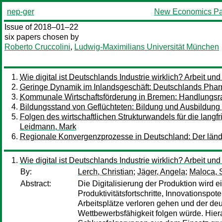
nep-ger
New Economics Pa
Issue of 2018–01–22
six papers chosen by
Roberto Cruccolini
,
Ludwig-Maximilians Universität München
Wie digital ist Deutschlands Industrie wirklich? Arbeit und
Geringe Dynamik im Inlandsgeschäft: Deutschlands Phar
Kommunale Wirtschaftsförderung in Bremen: Handlungs
Bildungsstand von Geflüchteten: Bildung und Ausbildung
Folgen des wirtschaftlichen Strukturwandels für die langfr
Leidmann, Mark
Regionale Konvergenzprozesse in Deutschland: Der länd
Wie digital ist Deutschlands Industrie wirklich? Arbeit und
By:
Lerch, Christian
;
Jäger, Angela
;
Maloca,
Abstract:
Die Digitalisierung der Produktion wird e
Produktivitätsfortschritte, Innovationsp
Arbeitsplätze verloren gehen und der deu
Wettbewerbsfähigkeit folgen würde. Hiera