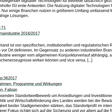
dlegender digitalter Technologien für Betriebe tatsächlich g
hofer ISI erste Antworten: Die Nutzung digitaler Technologien 
Nur einige Branchen nutzen in größerem Umfang umfassend fort
fähige Lösungen.
u:71
maindustrie 2016/2017
hland ist von spezifischen, institutionellen und regulatorisc
vor Ort definieren. Im Gegensatz zu anderen industriellen Br
ustrie weniger vom allgemeinen Konjunkturverlauf abhängig
nchenerzeugnisse wirken können und vice versa. [...]
ep:362017
rahmen, Programme und Wirkungen
n, Fabian
enden Standortwettbewerb um Ansiedlungen und Investitionen
olitik und Wirtschaftsförderung des Landes werden bei der Bew
gkeit beider Stadtgemeinden stärken, das Standortprofil im in
derer Fokus richtet sich auf die Sicherung und vor allem auf di