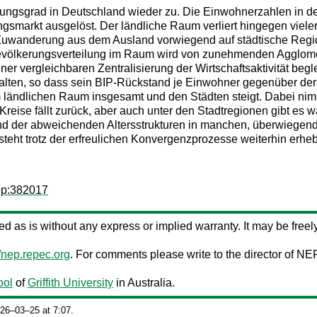
rungsgrad in Deutschland wieder zu. Die Einwohnerzahlen in d
arkt ausgelöst. Der ländliche Raum verliert hingegen vielero
e Zuwanderung aus dem Ausland vorwiegend auf städtische Regio
Bevölkerungsverteilung im Raum wird von zunehmenden Agglome
ner vergleichbaren Zentralisierung der Wirtschaftsaktivität beg
halten, so dass sein BIP-Rückstand je Einwohner gegenüber der
ändlichen Raum insgesamt und den Städten steigt. Dabei nimmt
n Kreise fällt zurück, aber auch unter den Stadtregionen gibt 
d der abweichenden Altersstrukturen in manchen, überwiegend l
teht trotz der erfreulichen Konvergenzprozesse weiterhin erheb
ep:382017
ided as is without any express or implied warranty. It may be freely
//nep.repec.org
. For comments please write to the director of NE
ool
of
Griffith University
in Australia.
026‒03‒25 at 7:07.