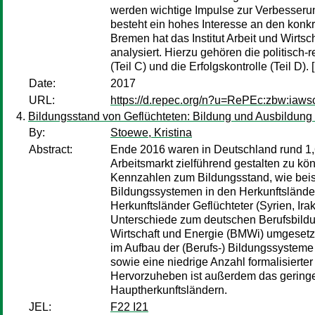
werden wichtige Impulse zur Verbesserun
besteht ein hohes Interesse an den konk
Bremen hat das Institut Arbeit und Wirt
analysiert. Hierzu gehören die politisch
(Teil C) und die Erfolgskontrolle (Teil D). [.
Date:
2017
URL:
https://d.repec.org/n?u=RePEc:zbw:iaw
Bildungsstand von Geflüchteten: Bildung und Ausbildung
By:
Stoewe, Kristina
Abstract:
Ende 2016 waren in Deutschland rund 1,6 
Arbeitsmarkt zielführend gestalten zu kö
Kennzahlen zum Bildungsstand, wie beisp
Bildungssystemen in den Herkunftsländ
Herkunftsländer Geflüchteter (Syrien, Ira
Unterschiede zum deutschen Berufsbildun
Wirtschaft und Energie (BMWi) umgesetzte
im Aufbau der (Berufs-) Bildungssysteme 
sowie eine niedrige Anzahl formalisierte
Hervorzuheben ist außerdem das geringe 
Hauptherkunftsländern.
JEL:
F22 I21