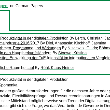
pers
on German Papers
 Produktivität in der digitalen Produktion
By
Lerch, Christian
;
Jä
maindustrie 2016/2017
By
Diel, Anastasia
;
Kirchhoff, Jasmina
rahmen, Programme und Wirkungen
By
Nischwitz, Guido
;
Böhme
 in den Hauptherkunftsländern
By
Stoewe, Kristina
istige Entwicklung der FuE-Intensität im internationalen Verglei
liche Raum holt auf
By
Röhl, Klaus-Heiner
 Produktivität in der digitalen Produktion
 Spomenka
ine der großen Herausforderungen für die nächsten Jahre oder ga
otenziale, Flexibilitätssprünge und Ressourceneinsparungen in A
tsche Mittelstand möglicherweise vom Trend der Digitalisierung
us ergibt sich die Frage, wo das Verarbeitende Gewerbe in Deut