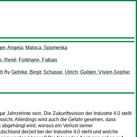
ger, Angela
;
Maloca, Spomenka
, René
;
Fortmann, Fabian
ch
By
Gehrke, Birgit
;
Schasse, Ulrich
;
Gulden, Vivien-Sophie
;
r Jahrzehnte sein. Die Zukunftsvision der Industrie 4.0 stellt
ussicht. Allerdings wird auch die Gefahr gesehen, dass
 abgehängt wird, woraus ein Verlust seiner
schland derzeit bei der Industrie 4.0 steht und welche