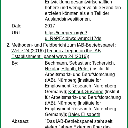
Entwicklung gesamtwirtschaftlich
höhere und weniger volatile Renditen
erzielen könnten als ein Teil der
Auslandsinvestitionen.
Date:
2017
URL:
https://d.repec.org/n?
u=RePEc:diw:diwrup:117de
Methoden- und Feldbericht zum IAB-Betriebspanel :
Welle 24 (2016) (Technical report on the IAB
Establishment : panel wave 24 (2016))
By:
Bechmann, Sebastian
;
Tschersich,
Nikolai
;
Ellguth, Peter
(Institut für
Arbeitsmarkt- und Berufsforschung
(IAB), Nürnberg [Institute for
Employment Research, Nuremberg,
Germany]);
Kohaut, Susanne
(Institut
für Arbeitsmarkt- und Berufsforschung
(IAB), Nürnberg [Institute for
Employment Research, Nuremberg,
Germany]);
Baier, Elisabeth
Abstract:
"Das IAB-Betriebspanel steht seit
vielen Jahren Externen über das