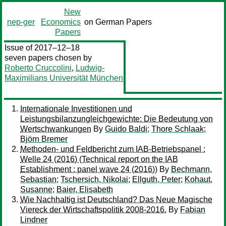
New
nep-ger
Economics
on German Papers
Papers
Issue of 2017–12–18
seven papers chosen by
Roberto Cruccolini
,
Ludwig-
Maximilians Universität München
Internationale Investitionen und
Leistungsbilanzungleichgewichte: Die Bedeutung von
Wertschwankungen
By
Guido Baldi
;
Thore Schlaak
;
Björn Bremer
Methoden- und Feldbericht zum IAB-Betriebspanel :
Welle 24 (2016) (Technical report on the IAB
Establishment : panel wave 24 (2016))
By
Bechmann,
Sebastian
;
Tschersich, Nikolai
;
Ellguth, Peter
;
Kohaut,
Susanne
;
Baier, Elisabeth
Wie Nachhaltig ist Deutschland? Das Neue Magische
Viereck der Wirtschaftspolitik 2008-2016.
By
Fabian
Lindner