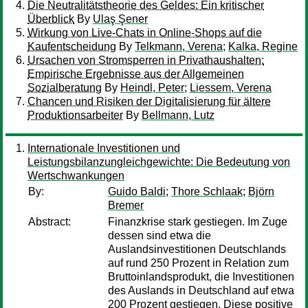
Die Neutralitätstheorie des Geldes: Ein kritischer
Überblick
By
Ulaş Şener
Wirkung von Live-Chats in Online-Shops auf die
Kaufentscheidung
By
Telkmann, Verena
;
Kalka, Regine
Ursachen von Stromsperren in Privathaushalten:
Empirische Ergebnisse aus der Allgemeinen
Sozialberatung
By
Heindl, Peter
;
Liessem, Verena
Chancen und Risiken der Digitalisierung für ältere
Produktionsarbeiter
By
Bellmann, Lutz
Internationale Investitionen und
Leistungsbilanzungleichgewichte: Die Bedeutung von
Wertschwankungen
By:
Guido Baldi
;
Thore Schlaak
;
Björn
Bremer
Abstract:
Finanzkrise stark gestiegen. Im Zuge
dessen sind etwa die
Auslandsinvestitionen Deutschlands
auf rund 250 Prozent in Relation zum
Bruttoinlandsprodukt, die Investitionen
des Auslands in Deutschland auf etwa
200 Prozent gestiegen. Diese positive