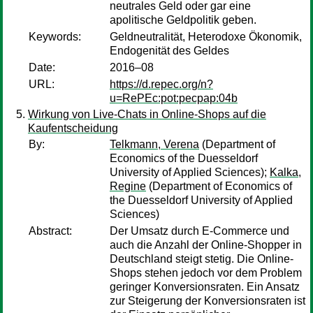
neutrales Geld oder gar eine
apolitische Geldpolitik geben.
Keywords:
Geldneutralität, Heterodoxe Ökonomik,
Endogenität des Geldes
Date:
2016–08
URL:
https://d.repec.org/n?
u=RePEc:pot:pecpap:04b
Wirkung von Live-Chats in Online-Shops auf die
Kaufentscheidung
By:
Telkmann, Verena
(Department of
Economics of the Duesseldorf
University of Applied Sciences);
Kalka,
Regine
(Department of Economics of
the Duesseldorf University of Applied
Sciences)
Abstract:
Der Umsatz durch E-Commerce und
auch die Anzahl der Online-Shopper in
Deutschland steigt stetig. Die Online-
Shops stehen jedoch vor dem Problem
geringer Konversionsraten. Ein Ansatz
zur Steigerung der Konversionsraten ist