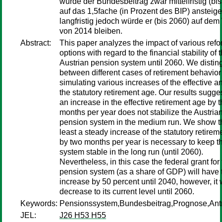
würde der Bundesbeitrag zwar mittelfristig (bi
auf das 1,5fache (in Prozent des BIP) ansteige
langfristig jedoch würde er (bis 2060) auf dem
von 2014 bleiben.
Abstract:
This paper analyzes the impact of various ref
options with regard to the financial stability of 
Austrian pension system until 2060. We distin
between different cases of retirement behavior
simulating various increases of the effective a
the statutory retirement age. Our results sugges
an increase in the effective retirement age by 
months per year does not stabilize the Austria
pension system in the medium run. We show th
least a steady increase of the statutory retire
by two months per year is necessary to keep t
system stable in the long run (until 2060).
Nevertheless, in this case the federal grant for
pension system (as a share of GDP) will have 
increase by 50 percent until 2040, however, it w
decrease to its current level until 2060.
Keywords:
Pensionssystem,Bundesbeitrag,Prognose,Antri
JEL:
J26 H53 H55