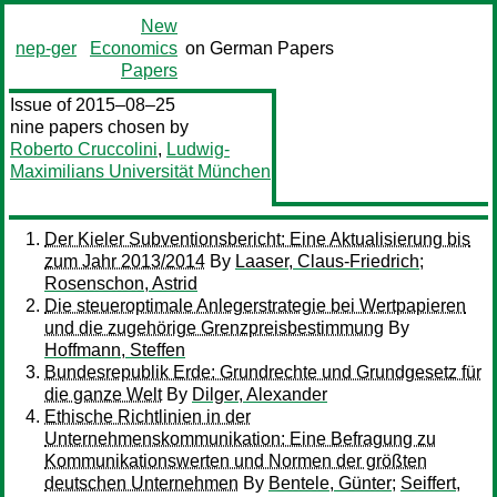
New
nep-ger
Economics
on German Papers
Papers
Issue of 2015–08–25
nine papers chosen by
Roberto Cruccolini
,
Ludwig-
Maximilians Universität München
Der Kieler Subventionsbericht: Eine Aktualisierung bis
zum Jahr 2013/2014
By
Laaser, Claus-Friedrich
;
Rosenschon, Astrid
Die steueroptimale Anlegerstrategie bei Wertpapieren
und die zugehörige Grenzpreisbestimmung
By
Hoffmann, Steffen
Bundesrepublik Erde: Grundrechte und Grundgesetz für
die ganze Welt
By
Dilger, Alexander
Ethische Richtlinien in der
Unternehmenskommunikation: Eine Befragung zu
Kommunikationswerten und Normen der größten
deutschen Unternehmen
By
Bentele, Günter
;
Seiffert,