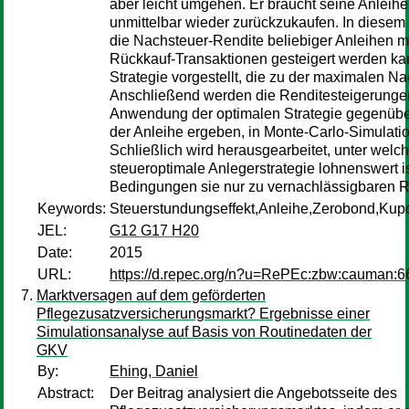
aber leicht umgehen. Er braucht seine Anleihe
unmittelbar wieder zurückzukaufen. In diesem 
die Nachsteuer-Rendite beliebiger Anleihen mi
Rückkauf-Transaktionen gesteigert werden kan
Strategie vorgestellt, die zu der maximalen Na
Anschließend werden die Renditesteigerungen
Anwendung der optimalen Strategie gegenübe
der Anleihe ergeben, in Monte-Carlo-Simulat
Schließlich wird herausgearbeitet, unter wel
steueroptimale Anlegerstrategie lohnenswert i
Bedingungen sie nur zu vernachlässigbaren Re
Keywords:
Steuerstundungseffekt,Anleihe,Zerobond,Kup
JEL:
G12 G17 H20
Date:
2015
URL:
https://d.repec.org/n?u=RePEc:zbw:cauman:6
Marktversagen auf dem geförderten
Pflegezusatzversicherungsmarkt? Ergebnisse einer
Simulationsanalyse auf Basis von Routinedaten der
GKV
By:
Ehing, Daniel
Abstract:
Der Beitrag analysiert die Angebotsseite des