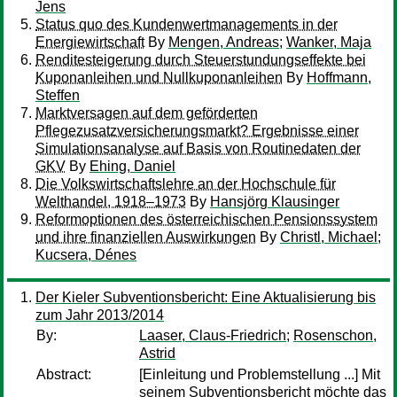
Jens
Status quo des Kundenwertmanagements in der
Energiewirtschaft
By
Mengen, Andreas
;
Wanker, Maja
Renditesteigerung durch Steuerstundungseffekte bei
Kuponanleihen und Nullkuponanleihen
By
Hoffmann,
Steffen
Marktversagen auf dem geförderten
Pflegezusatzversicherungsmarkt? Ergebnisse einer
Simulationsanalyse auf Basis von Routinedaten der
GKV
By
Ehing, Daniel
Die Volkswirtschaftslehre an der Hochschule für
Welthandel, 1918–1973
By
Hansjörg Klausinger
Reformoptionen des österreichischen Pensionssystem
und ihre finanziellen Auswirkungen
By
Christl, Michael
;
Kucsera, Dénes
Der Kieler Subventionsbericht: Eine Aktualisierung bis
zum Jahr 2013/2014
By:
Laaser, Claus-Friedrich
;
Rosenschon,
Astrid
Abstract:
[Einleitung und Problemstellung ...] Mit
seinem Subventionsbericht möchte das