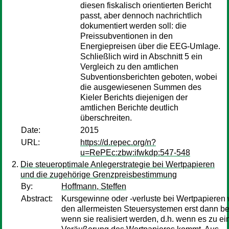
diesen fiskalisch orientierten Bericht
passt, aber dennoch nachrichtlich
dokumentiert werden soll: die
Preissubventionen in den
Energiepreisen über die EEG-Umlage.
Schließlich wird in Abschnitt 5 ein
Vergleich zu den amtlichen
Subventionsberichten geboten, wobei
die ausgewiesenen Summen des
Kieler Berichts diejenigen der
amtlichen Berichte deutlich
überschreiten.
Date:
2015
URL:
https://d.repec.org/n?
u=RePEc:zbw:ifwkdp:547-548
Die steueroptimale Anlegerstrategie bei Wertpapieren
und die zugehörige Grenzpreisbestimmung
By:
Hoffmann, Steffen
Abstract:
Kursgewinne oder -verluste bei Wertpapieren 
den allermeisten Steuersystemen erst dann be
wenn sie realisiert werden, d.h. wenn es zu ei