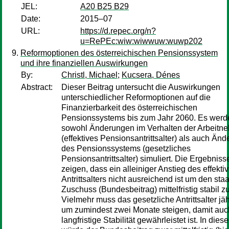
JEL:
A20 B25 B29
Date:
2015–07
URL:
https://d.repec.org/n?
u=RePEc:wiw:wiwwuw:wuwp202
Reformoptionen des österreichischen Pensionssystem
und ihre finanziellen Auswirkungen
By:
Christl, Michael
;
Kucsera, Dénes
Abstract:
Dieser Beitrag untersucht die Auswirkungen
unterschiedlicher Reformoptionen auf die
Finanzierbarkeit des österreichischen
Pensionssystems bis zum Jahr 2060. Es werd
sowohl Änderungen im Verhalten der Arbeitn
(effektives Pensionsantrittsalter) als auch Än
des Pensionssystems (gesetzliches
Pensionsantrittsalter) simuliert. Die Ergebniss
zeigen, dass ein alleiniger Anstieg des effekti
Antrittsalters nicht ausreichend ist um den sta
Zuschuss (Bundesbeitrag) mittelfristig stabil zu
Vielmehr muss das gesetzliche Antrittsalter jäh
um zumindest zwei Monate steigen, damit auc
langfristige Stabilität gewährleistet ist. In dies