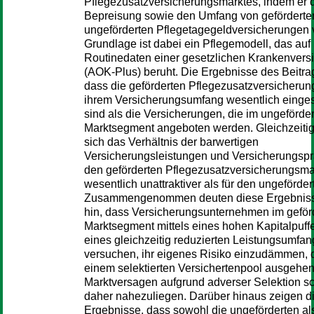
Pflegezusatzversicherungsmarktes, indem er 
Bepreisung sowie den Umfang von geförderte
ungeförderten Pflegetagegeldversicherungen v
Grundlage ist dabei ein Pflegemodell, das auf
Routinedaten einer gesetzlichen Krankenvers
(AOK-Plus) beruht. Die Ergebnisse des Beitra
dass die geförderten Pflegezusatzversicherun
ihrem Versicherungsumfang wesentlich einge
sind als die Versicherungen, die im ungeförde
Marktsegment angeboten werden. Gleichzeitig 
sich das Verhältnis der barwertigen
Versicherungsleistungen und Versicherungspr
den geförderten Pflegezusatzversicherungsma
wesentlich unattraktiver als für den ungeförder
Zusammengenommen deuten diese Ergebniss
hin, dass Versicherungsunternehmen im geför
Marktsegment mittels eines hohen Kapitalpuff
eines gleichzeitig reduzierten Leistungsumfan
versuchen, ihr eigenes Risiko einzudämmen, 
einem selektierten Versichertenpool ausgehen
Marktversagen aufgrund adverser Selektion sc
daher nahezuliegen. Darüber hinaus zeigen d
Ergebnisse, dass sowohl die ungeförderten al