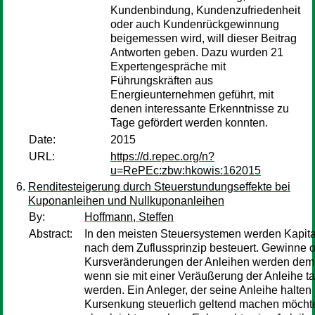
Kundenbindung, Kundenzufriedenheit
oder auch Kundenrückgewinnung
beigemessen wird, will dieser Beitrag
Antworten geben. Dazu wurden 21
Expertengespräche mit
Führungskräften aus
Energieunternehmen geführt, mit
denen interessante Erkenntnisse zu
Tage gefördert werden konnten.
Date:
2015
URL:
https://d.repec.org/n?
u=RePEc:zbw:hkowis:162015
Renditesteigerung durch Steuerstundungseffekte bei
Kuponanleihen und Nullkuponanleihen
By:
Hoffmann, Steffen
Abstract:
In den meisten Steuersystemen werden Kapita
nach dem Zuflussprinzip besteuert. Gewinne o
Kursveränderungen der Anleihen werden demn
wenn sie mit einer Veräußerung der Anleihe tat
werden. Ein Anleger, der seine Anleihe halte
Kursenkung steuerlich geltend machen möchte