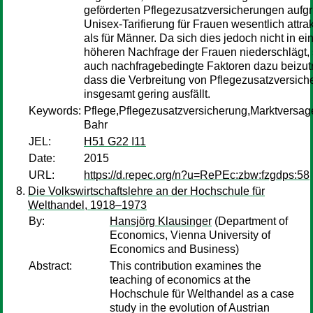
geförderten Pflegezusatzversicherungen aufg
Unisex-Tarifierung für Frauen wesentlich attrak
als für Männer. Da sich dies jedoch nicht in ei
höheren Nachfrage der Frauen niederschlägt,
auch nachfragebedingte Faktoren dazu beizut
dass die Verbreitung von Pflegezusatzversic
insgesamt gering ausfällt.
Keywords:
Pflege,Pflegezusatzversicherung,Marktversag
Bahr
JEL:
H51 G22 I11
Date:
2015
URL:
https://d.repec.org/n?u=RePEc:zbw:fzgdps:58
Die Volkswirtschaftslehre an der Hochschule für
Welthandel, 1918–1973
By:
Hansjörg Klausinger
(Department of
Economics, Vienna University of
Economics and Business)
Abstract:
This contribution examines the
teaching of economics at the
Hochschule für Welthandel as a case
study in the evolution of Austrian