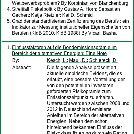
Wettbewerbsproblem?
By
Korbinian von Blanckenburg
Streitfall Fiskalpolitik
By
Gustav A. Horn
;
Sebastian
Gechert
;
Katja Rietzler
;
Kai D. Schmid
Grad der standardisierten Zertifizierung des Berufs : ein
Indikator zur Messung institutioneller Eigenschaften von
Berufen (KldB 2010, KldB 1988)
By
Vicari, Basha
Einflussfaktoren auf die Bondemissionsprämie im
Bereich der alternativen Energien: Eine Note
By:
Kesch, L.
;
Maul, D.
;
Schiereck, D.
Abstract:
Die folgende Analyse präsentiert
aktuelle empirische Evidenz, die es
erlaubt, eine bessere Vorstellung der
von den potentiellen Investoren
geforderten Risikoprämie zum
Emissionszeitpunkt zu erhalten.
Untersucht werden zwischen 2008 und
2012 in Deutschland emittierte
Anleihen im Bereich der alternativen
Energien. Neben dem schon
hinreichend bekannten Einfluss der
Risikoklassifizierung durch ein Rating