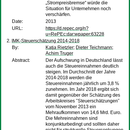
„Strompreisbremse“ würde die
Situation für Unternehmen noch
verschärfen.
Date:
2013
URL:
https://d.repec.org/n?
u=RePEc:dar:wpaper:63228
IMK-Steuerschätzung 2014-2018
By:
Katja Rietzler
;
Dieter Teichmann
;
Achim Truger
Abstract:
Der Aufschwung in Deutschland lässt
auch die Steuereinnahmen deutlich
steigen. Im Durchschnitt der Jahre
2014-2018 werden die
Steuereinnahmen jährlich um 3,8 %
zunehmen. Im Jahr 2018 ergibt sich
damit gegenüber der Schätzung des
Arbeitskreises "Steuerschätzungen"
vom November 2013 ein
Mehraufkommen von 14,6 Mrd. Euro.
Die Mehreinnahmen sind
konjunkturbedingt und sollten daher
nicht für strukturelle Steuersenkungen