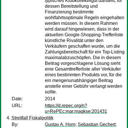
typisches Klubkollektivgut darstellt, für
dessen Bereitstellung und
Finanzierung bestimmte
wohlfahrtsoptimale Regeln eingehalten
werden müssen. In diesem Rahmen
wird darauf hingewiesen, dass in der
aktuellen Google-Shopping-Trefferliste
künstliche Rivalität unter den
Verkäufern geschaffen wurde, um die
Zahlungsbereitschaft für ein Top-Listing
maximalabzuschöpfen. Die in diesem
Beitrag vorgeschlagene Lösung sieht
eine Gesamttrefferliste aller Verkäufer
eines bestimmten Produkts vor, für die
ein mengenunabhängiger Beitrag
anstelle einer Gebühr verlangt werden
sollte.
Date:
2014
URL:
https://d.repec.org/n?
u=RePEc:mar:magkse:201431
Streitfall Fiskalpolitik
By:
Gustav A. Horn
;
Sebastian Gechert
;