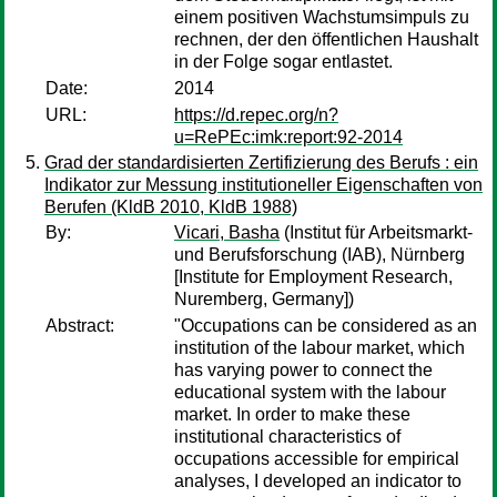
einem positiven Wachstumsimpuls zu
rechnen, der den öffentlichen Haushalt
in der Folge sogar entlastet.
Date:
2014
URL:
https://d.repec.org/n?
u=RePEc:imk:report:92-2014
Grad der standardisierten Zertifizierung des Berufs : ein
Indikator zur Messung institutioneller Eigenschaften von
Berufen (KldB 2010, KldB 1988)
By:
Vicari, Basha
(Institut für Arbeitsmarkt-
und Berufsforschung (IAB), Nürnberg
[Institute for Employment Research,
Nuremberg, Germany])
Abstract:
"Occupations can be considered as an
institution of the labour market, which
has varying power to connect the
educational system with the labour
market. In order to make these
institutional characteristics of
occupations accessible for empirical
analyses, I developed an indicator to