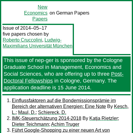
New
Economics
on German Papers
Papers
Issue of 2014–05–17
five papers chosen by
Roberto Cruccolini
,
Ludwig-
Maximilians Universität München
This issue of nep-ger is sponsored by the Cologne
Graduate School in Management, Economics and
Social Sciences, who are offering up to three
Post-
Doctoral Fellowships
in Cologne, Germany. The
application deadline is 15 June 2014.
Einflussfaktoren auf die Bondemissionsprämie im
Bereich der alternativen Energien: Eine Note
By
Kesch,
L.
;
Maul, D.
;
Schiereck, D.
IMK-Steuerschätzung 2014-2018
By
Katja Rietzler
;
Dieter Teichmann
;
Achim Truger
Führt Google-Shopping zu einer neuen Art von