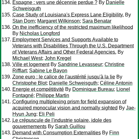
Espagne : vers une décennie perdue ?
By
Danielle
Schweisguth
Case Study of Louisiana's Express Lane Eligibility.
By
Stan Dorn
;
Margaret Wilkinson
;
Sara Benatar
On the inefficiency of the restricted maximum likelihood
By
Nicholas Longford
Employment Services and Supports Available to
Veterans with Disabilities Through the U.S. Department
of Veterans Affairs and Other Federal Agencies.
By
Michael West
;
John Kregel
Ville et logement
By
Sandrine Levasseur
;
Christine
Rifflart
;
Sabine Le Bayon
Zone euro : le calice de l'austérité jusqu'à la lie
By
Christophe Blot
;
Danielle Schweisguth
;
Céline Antonin
Energie et compétitivité
By
Dominique Bureau
;
Lionel
Fontagné
;
Philippe Martin
Configuring multiplexing prism for field expansion of
acquired monocular vision and normally sighted
By
Jae-
Hyun Jung
;
Eli Peli
Le crépuscule de l'industrie solaire, idole des
gouvernements
By
Sarah Guillou
Demand with Consumption Externalities
By
Finn
Christensen