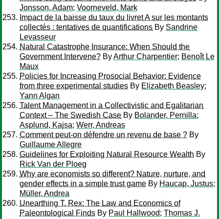
Jonsson, Adam
;
Voorneveld, Mark
Impact de la baisse du taux du livret A sur les montants
collectés : tentatives de quantifications
By
Sandrine
Levasseur
Natural Catastrophe Insurance: When Should the
Government Intervene?
By
Arthur Charpentier
;
Benoît Le
Maux
Policies for Increasing Prosocial Behavior: Evidence
from three experimental studies
By
Elizabeth Beasley
;
Yann Algan
Talent Management in a Collectivistic and Egalitarian
Context – The Swedish Case
By
Bolander, Pernilla
;
Asplund, Kajsa
;
Werr, Andreas
Comment peut-on défendre un revenu de base ?
By
Guillaume Allegre
Guidelines for Exploiting Natural Resource Wealth
By
Rick Van der Ploeg
Why are economists so different? Nature, nurture, and
gender effects in a simple trust game
By
Haucap, Justus
;
Müller, Andrea
Unearthing T. Rex: The Law and Economics of
Paleontological Finds
By
Paul Hallwood
;
Thomas J.