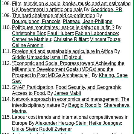
Film, television & radio, books, music and art: estimating
UK investment in artistic originals
By
Goodridge, PR
The hard challenge of aid co-ordination
By
Bourguignon, Francois
;
Platteau, Jean-Philippe
Politiques monétaires : est-ce le début de la fin ?
By
Christophe Blot
;
Paul Hubert
;
Fabien Labondance
;
Catherine Mathieu
;
Christine Rifflart
;
Vincent Touze
;
Céline Antonin
Foreign aid and sustainable agriculture in Africa
By
Siddig Umbadda
;
Ismail Elgizouli
“Economic and Social Progress toward Achieving the
Millennium Development Goals (MDGs) and the
Prospect in Post MDGs Architecture".
By
Khaing, Sape
Saw
SNAP Participation, Food Security, and Geographic
Access to Food.
By
James Mabli
Network approach in economics and management: The
interdisciplinary nature
By
Baggio Rodolfo
;
Sheresheva
Marina
Labour cost trends and international competitiveness in
Europe
By
Alexander Herzog-Stein
;
Heike Joebges
;
Ulrike Stein
;
Rudolf Zwiener