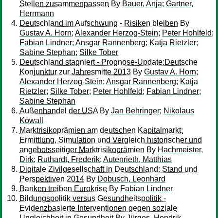
Stellen zusammenpassen
By
Bauer, Anja
;
Gartner,
Herrmann
Deutschland im Aufschwung - Risiken bleiben
By
Gustav A. Horn
;
Alexander Herzog-Stein
;
Peter Hohlfeld
;
Fabian Lindner
;
Ansgar Rannenberg
;
Katja Rietzler
;
Sabine Stephan
;
Silke Tober
Deutschland stagniert - Prognose-Update:Deutsche
Konjunktur zur Jahresmitte 2013
By
Gustav A. Horn
;
Alexander Herzog-Stein
;
Ansgar Rannenberg
;
Katja
Rietzler
;
Silke Tober
;
Peter Hohlfeld
;
Fabian Lindner
;
Sabine Stephan
Außenhandel der USA
By
Jan Behringer
;
Nikolaus
Kowall
Marktrisikoprämien am deutschen Kapitalmarkt:
Ermittlung, Simulation und Vergleich historischer und
angebotsseitiger Marktrisikoprämien
By
Hachmeister,
Dirk
;
Ruthardt, Frederik
;
Autenrieth, Matthias
Digitale Zivilgesellschaft in Deutschland: Stand und
Perspektiven 2014
By
Dobusch, Leonhard
Banken treiben Eurokrise
By
Fabian Lindner
Bildungspolitik versus Gesundheitspolitik -
Evidenzbasierte Interventionen gegen soziale
Ungleichheit in Gesundheit
By
Jürges, Hendrik