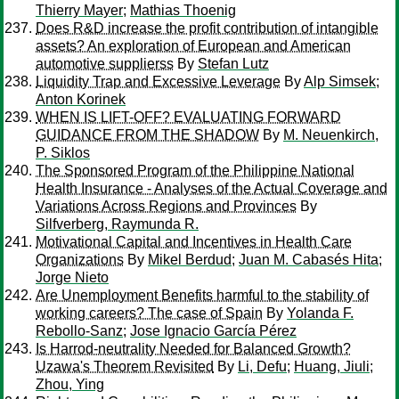
Thierry Mayer
;
Mathias Thoenig
Does R&D increase the profit contribution of intangible
assets? An exploration of European and American
automotive supplierss
By
Stefan Lutz
Liquidity Trap and Excessive Leverage
By
Alp Simsek
;
Anton Korinek
WHEN IS LIFT-OFF? EVALUATING FORWARD
GUIDANCE FROM THE SHADOW
By
M. Neuenkirch,
P. Siklos
The Sponsored Program of the Philippine National
Health Insurance - Analyses of the Actual Coverage and
Variations Across Regions and Provinces
By
Silfverberg, Raymunda R.
Motivational Capital and Incentives in Health Care
Organizations
By
Mikel Berdud
;
Juan M. Cabasés Hita
;
Jorge Nieto
Are Unemployment Benefits harmful to the stability of
working careers? The case of Spain
By
Yolanda F.
Rebollo-Sanz
;
Jose Ignacio García Pérez
Is Harrod-neutrality Needed for Balanced Growth?
Uzawa's Theorem Revisited
By
Li, Defu
;
Huang, Jiuli
;
Zhou, Ying