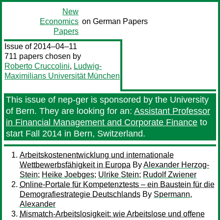
New
Economics
on German Papers
Papers
Issue of 2014–04–11
711 papers chosen by
Roberto Cruccolini
,
Ludwig-
Maximilians Universität München
This issue of nep-ger is sponsored by the University
of Bern. They are looking for an:
Assistant Professor
in Financial Management and Corporate Finance
to
start Fall 2014 in Bern, Switzerland.
Arbeitskostenentwicklung und internationale
Wettbewerbsfähigkeit in Europa
By
Alexander Herzog-
Stein
;
Heike Joebges
;
Ulrike Stein
;
Rudolf Zwiener
Online-Portale für Kompetenztests – ein Baustein für die
Demografiestrategie Deutschlands
By
Spermann,
Alexander
Mismatch-Arbeitslosigkeit: wie Arbeitslose und offene