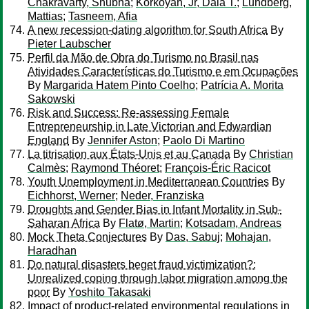
Chakravarty, Shubha
;
Korkoyah, Jr, Dala T.
;
Lundberg,
Mattias
;
Tasneem, Afia
A new recession-dating algorithm for South Africa
By
Pieter Laubscher
Perfil da Mão de Obra do Turismo no Brasil nas
Atividades Características do Turismo e em Ocupações
By
Margarida Hatem Pinto Coelho
;
Patrícia A. Morita
Sakowski
Risk and Success: Re-assessing Female
Entrepreneurship in Late Victorian and Edwardian
England
By
Jennifer Aston
;
Paolo Di Martino
La titrisation aux États-Unis et au Canada
By
Christian
Calmès
;
Raymond Théoret
;
François-Éric Racicot
Youth Unemployment in Mediterranean Countries
By
Eichhorst, Werner
;
Neder, Franziska
Droughts and Gender Bias in Infant Mortality in Sub-
Saharan Africa
By
Flatø, Martin
;
Kotsadam, Andreas
Mock Theta Conjectures
By
Das, Sabuj
;
Mohajan,
Haradhan
Do natural disasters beget fraud victimization?:
Unrealized coping through labor migration among the
poor
By
Yoshito Takasaki
Impact of product-related environmental regulations in