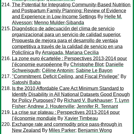
The Potential for Integrating Community-Based Nutrition
and Postpartum Family Planning: Review of Evidence
and Experience in Low-Income Settings
By
Helle M.
Alvesson
;
Menno Mulder-Sibanda
Diagnóstico de adecuación del clima de servicio
organizacional para un servicio de calidad superior.
Propuesta de mejora para el desarrollo de ventaja
competitiva a través de la calidad de servicio en una
Policlínica
By
Arraigada, Mariana Cecilia
La zone euro écartelée : Perspectives 2013-2014 pour
l’économie européenne
By
Christophe Blot
;
Danielle
Schweisguth
;
Céline Antonin
;
Sabine Le Bayon
"Commitment, Deficit Ceiling, and Fiscal Privilege"
By
Satoshi Baba
Is the 2010 Affordable Care Act Minimum Standard to
Identify Disability in All National Datasets Good Enough
for Policy Purposes?
By
Richard V. Burkhauser
;
T. Lynn
Fisher
;
Andrew J. Houtenville
;
Jennifer R. Tennant
La crise sur plateau : Perspectives 2013-2014 pour
l’économie mondiale
By
Xavier Timbeau
Exchange rate and commodity price pass‐through in
New Zealand
By
Miles Parker
;
Benjamin Wong