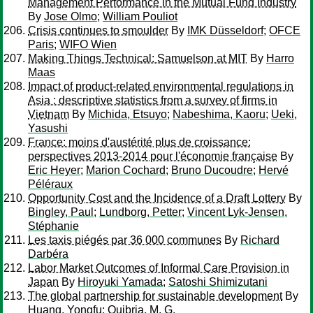
Management Performance in the Mutual Fund Industry
By
Jose Olmo
;
William Pouliot
Crisis continues to smoulder
By
IMK Düsseldorf
;
OFCE
Paris
;
WIFO Wien
Making Things Technical: Samuelson at MIT
By
Harro
Maas
Impact of product-related environmental regulations in
Asia : descriptive statistics from a survey of firms in
Vietnam
By
Michida, Etsuyo
;
Nabeshima, Kaoru
;
Ueki,
Yasushi
France: moins d'austérité plus de croissance:
perspectives 2013-2014 pour l'économie française
By
Eric Heyer
;
Marion Cochard
;
Bruno Ducoudre
;
Hervé
Péléraux
Opportunity Cost and the Incidence of a Draft Lottery
By
Bingley, Paul
;
Lundborg, Petter
;
Vincent Lyk-Jensen,
Stéphanie
Les taxis piégés par 36 000 communes
By
Richard
Darbéra
Labor Market Outcomes of Informal Care Provision in
Japan
By
Hiroyuki Yamada
;
Satoshi Shimizutani
The global partnership for sustainable development
By
Huang, Yongfu
;
Quibria, M. G.