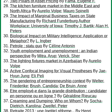
Two Pillars of Asset Pricing
By
Fama, Eugene F.
The kitchen furniture market in the Middle East and
North Africa
By
Aurelio Volpe
;
Mauro Spinelli
The Impact of Marginal Business Taxes on State
Manufacturing
By
Richard Funderburg Author
Workplace: University of Iowa
;
Timothy J. Bartik
;
Alan H.
Peters
Biological Impact on Military Intelligence: Application or
Metaphor?
By
L. Ingber
Petrole : statu quo
By
Céline Antonin
Youth employment and unemployment : an Indian
perspective
By
Mitra, Arup
;
Verick, Sher
The lighting fixtures market in Azerbaijan
By
Aurelio
Volpe
Active Confocal Imaging for Visual Prostheses
By
Jae-
Hyun Jung
;
Eli Peli
The gendering of entrepreneurship context
By
Welter,
Friederike
;
Brush, Candida
;
De Bruin, Anne
Etre employé-e dans la grande distribution : candidater
en personne ou en ligne ?
By
Géraldine Rieucau
Creaming and Dumping: Who on Whom?
By
Socha-
Dietrich, Karolina
;
Zweifel, Peter
Retraite 2013 : une (petite) réforme...
By
Henri