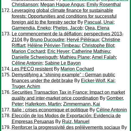
Christianson
;
Megan Hague Angus
;
Emily Rosenthal
Leveraging global climate finance for sustainable
forests: Opportunities and conditions for successful
foreign aid to the forestry sector
By
Pascual, Unai
;
Garmendia, Eneko
;
Phelps, Jacob
;
Ojea, Elena
Le commencement de la déflation: perspectives 2013-
2104
By
Bruno Ducoudre
;
Hervé Péléraux
;
Christine
Rifflart
;
Hélène Périvier-Timbeau
;
Christophe Blot
;
Marion Cochard
;
Eric Heyer
;
Catherine Mathieu
;
Danielle Schweisguth
;
Mathieu Plane
;
Amel Falah
;
Céline Antonin
;
Sabine Le Bayon
Les PECO resistent
By
Marion Cochard
Demystifying a "shining example" : German public
finances under the debt brake
By
Eicker-Wolf, Kai
;
Truger, Achim
Securities Transaction Tax in France: Impact on market
quality and inter-market price coordination
By
Gomber,
Peter
;
Haferkorn, Martin
;
Zimmermann, Kai
Italie : crises economique et politique
By
Céline Antonin
Elección de los Modos de Exportación: Evidencia de
Empresas Peruanas
By
Ruiz, Manuel
Renforcer la progressivité des prélèvements sociaux
By