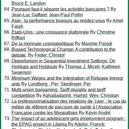
Bruce E. Landon
Pourquoi faut-il séparer les activités bancaires ?
By
Jean-Luc Gaffard
;
Jean-Paul Pollin
Asie : la performance toujours au rendez-vous
By
Amel
Falah
Etats-Unis : une croissance plafonnée
By
Christine
Rifflart
De la monnaie cosmopolitique
By
Maxime Parodi
Biased Technological Change: A contribution to the
debate.
By
Feder, Christof
Opportunism in Sequential Investment Settings: On
Holdups and Holdouts
By
Thomas J. Miceli
;
Kathleen
Segerson
Minimum Wages and the Integration of Refugee Immigr
ants
By
Lundborg , Per
;
Skedinger, Per
Multi-union bargaining: Tariff plurality and tariff
competition
By
Aghadadashli, Hamid
;
Wey, Christian
La professionnalisation des relations de 'care' : le cas du
métier de référent de parcours de santé à l'Association
Française contre les Myopathies
By
Kévin André
The impact of an adolescent girls employment program :
the EPAG project in Liberia
By
Adoho, Franck
;