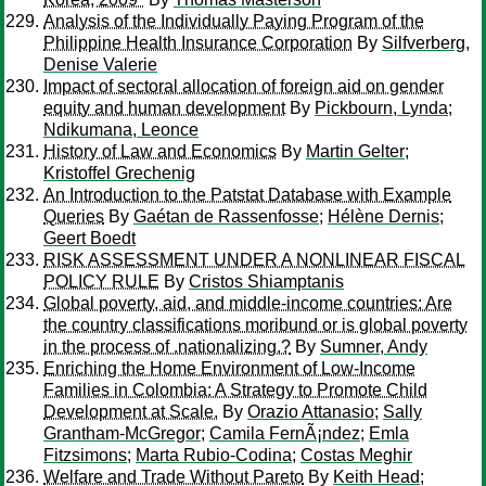
Analysis of the Individually Paying Program of the
Philippine Health Insurance Corporation
By
Silfverberg,
Denise Valerie
Impact of sectoral allocation of foreign aid on gender
equity and human development
By
Pickbourn, Lynda
;
Ndikumana, Leonce
History of Law and Economics
By
Martin Gelter
;
Kristoffel Grechenig
An Introduction to the Patstat Database with Example
Queries
By
Gaétan de Rassenfosse
;
Hélène Dernis
;
Geert Boedt
RISK ASSESSMENT UNDER A NONLINEAR FISCAL
POLICY RULE
By
Cristos Shiamptanis
Global poverty, aid, and middle-income countries: Are
the country classifications moribund or is global poverty
in the process of .nationalizing.?
By
Sumner, Andy
Enriching the Home Environment of Low-Income
Families in Colombia: A Strategy to Promote Child
Development at Scale.
By
Orazio Attanasio
;
Sally
Grantham-McGregor
;
Camila FernÃ¡ndez
;
Emla
Fitzsimons
;
Marta Rubio-Codina
;
Costas Meghir
Welfare and Trade Without Pareto
By
Keith Head
;