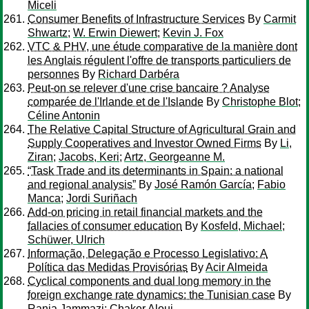
Miceli
Consumer Benefits of Infrastructure Services
By
Carmit
Shwartz
;
W. Erwin Diewert
;
Kevin J. Fox
VTC & PHV, une étude comparative de la manière dont
les Anglais régulent l'offre de transports particuliers de
personnes
By
Richard Darbéra
Peut-on se relever d'une crise bancaire ? Analyse
comparée de l'Irlande et de l'Islande
By
Christophe Blot
;
Céline Antonin
The Relative Capital Structure of Agricultural Grain and
Supply Cooperatives and Investor Owned Firms
By
Li,
Ziran
;
Jacobs, Keri
;
Artz, Georgeanne M.
“Task Trade and its determinants in Spain: a national
and regional analysis”
By
José Ramón García
;
Fabio
Manca
;
Jordi Suriñach
Add-on pricing in retail financial markets and the
fallacies of consumer education
By
Kosfeld, Michael
;
Schüwer, Ulrich
Informação, Delegação e Processo Legislativo: A
Política das Medidas Provisórias
By
Acir Almeida
Cyclical components and dual long memory in the
foreign exchange rate dynamics: the Tunisian case
By
Rania Jammazi
;
Chaker Aloui