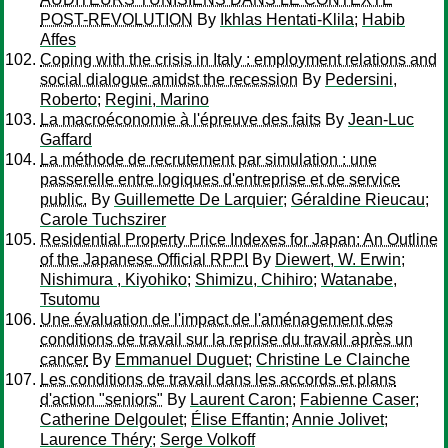
POST-REVOLUTION
By
Ikhlas Hentati-Klila
;
Habib
Affes
Coping with the crisis in Italy : employment relations and
social dialogue amidst the recession
By
Pedersini,
Roberto
;
Regini, Marino
La macroéconomie à l'épreuve des faits
By
Jean-Luc
Gaffard
La méthode de recrutement par simulation : une
passerelle entre logiques d'entreprise et de service
public.
By
Guillemette De Larquier
;
Géraldine Rieucau
;
Carole Tuchszirer
Residential Property Price Indexes for Japan: An Outline
of the Japanese Official RPPI
By
Diewert, W. Erwin
;
Nishimura , Kiyohiko
;
Shimizu, Chihiro
;
Watanabe,
Tsutomu
Une évaluation de l'impact de l'aménagement des
conditions de travail sur la reprise du travail après un
cancer
By
Emmanuel Duguet
;
Christine Le Clainche
Les conditions de travail dans les accords et plans
d'action "seniors"
By
Laurent Caron
;
Fabienne Caser
;
Catherine Delgoulet
;
Élise Effantin
;
Annie Jolivet
;
Laurence Théry
;
Serge Volkoff