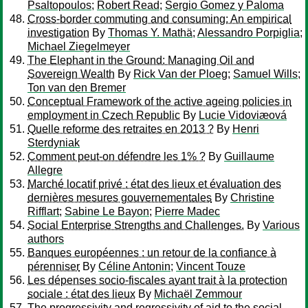
Psaltopoulos
;
Robert Read
;
Sergio Gomez y Paloma
Cross-border commuting and consuming: An empirical
investigation
By
Thomas Y. Mathä
;
Alessandro Porpiglia
;
Michael Ziegelmeyer
The Elephant in the Ground: Managing Oil and
Sovereign Wealth
By
Rick Van der Ploeg
;
Samuel Wills
;
Ton van den Bremer
Conceptual Framework of the active ageing policies in
employment in Czech Republic
By
Lucie Vidoviæová
Quelle reforme des retraites en 2013 ?
By
Henri
Sterdyniak
Comment peut-on défendre les 1% ?
By
Guillaume
Allegre
Marché locatif privé : état des lieux et évaluation des
dernières mesures gouvernementales
By
Christine
Rifflart
;
Sabine Le Bayon
;
Pierre Madec
Social Enterprise Strengths and Challenges.
By
Various
authors
Banques européennes : un retour de la confiance à
pérenniser
By
Céline Antonin
;
Vincent Touze
Les dépenses socio-fiscales ayant trait à la protection
sociale : état des lieux
By
Michaël Zemmour
The progressivity and regressivity of aid to the social