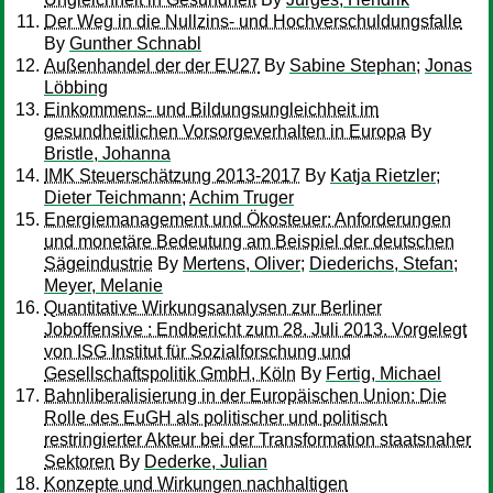
Der Weg in die Nullzins- und Hochverschuldungsfalle
By
Gunther Schnabl
Außenhandel der der EU27
By
Sabine Stephan
;
Jonas
Löbbing
Einkommens- und Bildungsungleichheit im
gesundheitlichen Vorsorgeverhalten in Europa
By
Bristle, Johanna
IMK Steuerschätzung 2013-2017
By
Katja Rietzler
;
Dieter Teichmann
;
Achim Truger
Energiemanagement und Ökosteuer: Anforderungen
und monetäre Bedeutung am Beispiel der deutschen
Sägeindustrie
By
Mertens, Oliver
;
Diederichs, Stefan
;
Meyer, Melanie
Quantitative Wirkungsanalysen zur Berliner
Joboffensive : Endbericht zum 28. Juli 2013. Vorgelegt
von ISG Institut für Sozialforschung und
Gesellschaftspolitik GmbH, Köln
By
Fertig, Michael
Bahnliberalisierung in der Europäischen Union: Die
Rolle des EuGH als politischer und politisch
restringierter Akteur bei der Transformation staatsnaher
Sektoren
By
Dederke, Julian
Konzepte und Wirkungen nachhaltigen