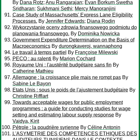
By
Dana Rotz
;
Anu Rangarajan
;
Evan Borkum Swetha
Sridharan
;
Sukhmani Sethi
;
Mercy Manoranjini
Case Study of Massachusetts' Express Lane Eligibility
Processes.
By
Jennifer Edwards
;
Diana Rodin
Wykorzystanie oceny zdrowia finansowego podmiotu do
planowania finansowego.
By
Dominika Nowicka
Government Expenditure Determination on the Basis of
Macroeconomics
By
durongkaveroj, wannaphong
Le travail à temps partiel
By
Françoise Milewski
PECO : au ralenti
By
Marion Cochard
Royaume Uni : l'austérité budgétaire sans fin
By
Catherine Mathieu
Allemagne : la croissance plie mais ne rompt pas
By
Sabine Le Bayon
Etats Unis : sous le poids de l'ajustement budgétaire
By
Christine Rifflart
Towards acceptable wages for public employment
programmes : a guide for conducting studies for wage
setting and estimating labour supply response
By
Vaidya, Kirit
Pétrole : la poudrière syrienne
By
Céline Antonin
L'ASYMETRIE DES COMPETENCES ETHIQUES DES
AUDITEURS TUNISIENS DANS LE CONTEXTE