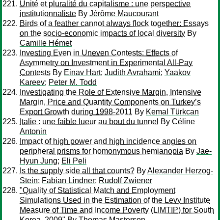
Unité et pluralité du capitalisme : une perspective
institutionnaliste
By
Jérôme Maucourant
Birds of a feather cannot always flock together: Essays
on the socio-economic impacts of local diversity
By
Camille Hémet
Investing Even in Uneven Contests: Effects of
Asymmetry on Investment in Experimental All-Pay
Contests
By
Einav Hart
;
Judith Avrahami
;
Yaakov
Kareev
;
Peter M. Todd
Investigating the Role of Extensive Margin, Intensive
Margin, Price and Quantity Components on Turkey’s
Export Growth during 1998-2011
By
Kemal Türkcan
Italie : une faible lueur au bout du tunnel
By
Céline
Antonin
Impact of high power and high incidence angles on
peripheral prisms for homonymous hemianopia
By
Jae-
Hyun Jung
;
Eli Peli
Is the supply side all that counts?
By
Alexander Herzog-
Stein
;
Fabian Lindner
;
Rudolf Zwiener
"Quality of Statistical Match and Employment
Simulations Used in the Estimation of the Levy Institute
Measure of Time and Income Poverty (LIMTIP) for South
Korea, 2009"
By
Thomas Masterson