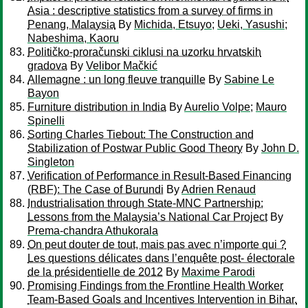
Asia : descriptive statistics from a survey of firms in
Penang, Malaysia
By
Michida, Etsuyo
;
Ueki, Yasushi
;
Nabeshima, Kaoru
Političko-proračunski ciklusi na uzorku hrvatskih
gradova
By
Velibor Mačkić
Allemagne : un long fleuve tranquille
By
Sabine Le
Bayon
Furniture distribution in India
By
Aurelio Volpe
;
Mauro
Spinelli
Sorting Charles Tiebout: The Construction and
Stabilization of Postwar Public Good Theory
By
John D.
Singleton
Verification of Performance in Result-Based Financing
(RBF): The Case of Burundi
By
Adrien Renaud
Industrialisation through State-MNC Partnership:
Lessons from the Malaysia’s National Car Project
By
Prema-chandra Athukorala
On peut douter de tout, mais pas avec n’importe qui ?
Les questions délicates dans l’enquête post- électorale
de la présidentielle de 2012
By
Maxime Parodi
Promising Findings from the Frontline Health Worker
Team-Based Goals and Incentives Intervention in Bihar.