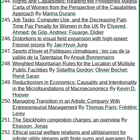
Rights and Capabilities: Reading the Philippines Magna
Carta of Women from the Perspective of the Capabilities
Approach
By
Marina Durano
Job Tasks, Computer Use, and the Decreasing Part-
Time Pay Penalty for Women in the UK
By
Elsayed,
Ahmed
;
de Grip, Andries
;
Fouarge, Didier
Distortions to visual field expansion with high-power
Fresnel prisms
By
Jae-Hyun Jung
Sports d'hiver et Politiques climatiques : les cas de la
vallée de la Tarentaise
By
Anouk Bonnemains
Weighted Majoritarian Rules for the Location of Multiple
Public Facilities
By
Sidartha Gordon
;
Olivier Bochet
;
René Saran
Reductionism in Economics: Causality and Intentionality
in the Microfoundations of Macroeconomics
By
Kevin D.
Hoover
Managing Transition in an Artistic Company With
Entrepreneurial Management
By
Thomas Paris
;
Frédéric
Leroy
The Stockholm congestion charges: an overview
By
Eliasson, Jonas
Ethical social welfare relations and utilitarianism for
infinite utility streams with finite sums and averages
By