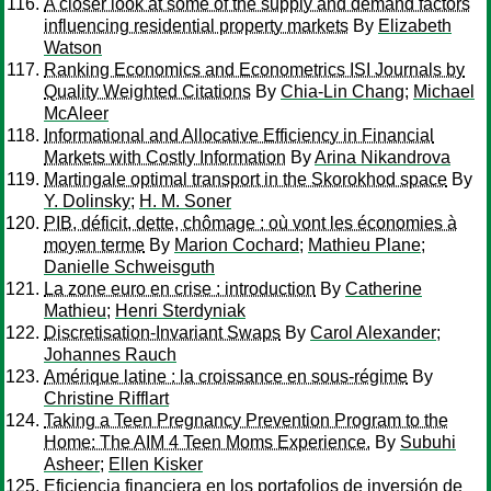
A closer look at some of the supply and demand factors
influencing residential property markets
By
Elizabeth
Watson
Ranking Economics and Econometrics ISI Journals by
Quality Weighted Citations
By
Chia-Lin Chang
;
Michael
McAleer
Informational and Allocative Efficiency in Financial
Markets with Costly Information
By
Arina Nikandrova
Martingale optimal transport in the Skorokhod space
By
Y. Dolinsky
;
H. M. Soner
PIB, déficit, dette, chômage : où vont les économies à
moyen terme
By
Marion Cochard
;
Mathieu Plane
;
Danielle Schweisguth
La zone euro en crise : introduction
By
Catherine
Mathieu
;
Henri Sterdyniak
Discretisation-Invariant Swaps
By
Carol Alexander
;
Johannes Rauch
Amérique latine : la croissance en sous-régime
By
Christine Rifflart
Taking a Teen Pregnancy Prevention Program to the
Home: The AIM 4 Teen Moms Experience.
By
Subuhi
Asheer
;
Ellen Kisker
Eficiencia financiera en los portafolios de inversión de