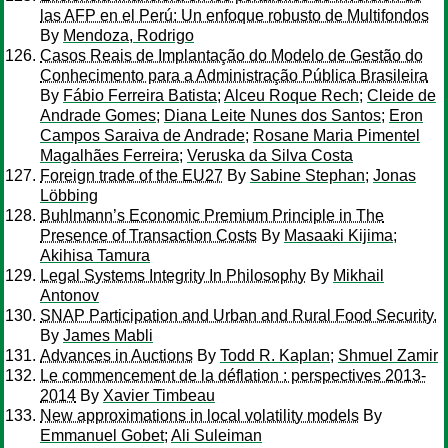
las AFP en el Perú: Un enfoque robusto de Multifondos
By
Mendoza, Rodrigo
Casos Reais de Implantação do Modelo de Gestão do
Conhecimento para a Administração Pública Brasileira
By
Fábio Ferreira Batista
;
Alceu Roque Rech
;
Cleide de
Andrade Gomes
;
Diana Leite Nunes dos Santos
;
Eron
Campos Saraiva de Andrade
;
Rosane Maria Pimentel
Magalhães Ferreira
;
Veruska da Silva Costa
Foreign trade of the EU27
By
Sabine Stephan
;
Jonas
Löbbing
Buhlmann’s Economic Premium Principle in The
Presence of Transaction Costs
By
Masaaki Kijima
;
Akihisa Tamura
Legal Systems Integrity In Philosophy
By
Mikhail
Antonov
SNAP Participation and Urban and Rural Food Security.
By
James Mabli
Advances in Auctions
By
Todd R. Kaplan
;
Shmuel Zamir
Le commencement de la déflation : perspectives 2013-
2014
By
Xavier Timbeau
New approximations in local volatility models
By
Emmanuel Gobet
;
Ali Suleiman