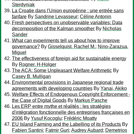
Sterdyniak
La Croatie dans l'Union europénne : une entrée sans
fanfare
By
Sandrine Levasseur
;
Céline Antonin
Fresh perspectives on unobservable variables: Data
decomposition of the Kalman smoother
By
Nicholas
Sander
What can experiments tell us about how to improve
governance?
By
Gisselquist, Rachel M.
;
Nino-Zarazua,
Miguel
The effectiveness of foreign aid for sustainable energy
By
Rogner, H-Holger
The ACA: Some Unpleasant Welfare Arithmetic
By
Casey B. Mulligan
Environmental provisions in Japanese regional trade
agreements with developing countries
By
Yanai, Akiko
Welfare Effects of Endogenous Copyright Enforcement -
the Case of Digital Goods
By
Markus Pasche
Les ERP entre mythe et réalités : les stratégies
d'intégration fonctionnelle des entreprises françaises en
2006
By
Yusuf Kocoglu
;
Frédéric Moatty
EU Island Farming and the Labelling of its Products
By
Fabien Santini
;
Fatmir Guri
;
Audrey Aubard
;
Demetrios