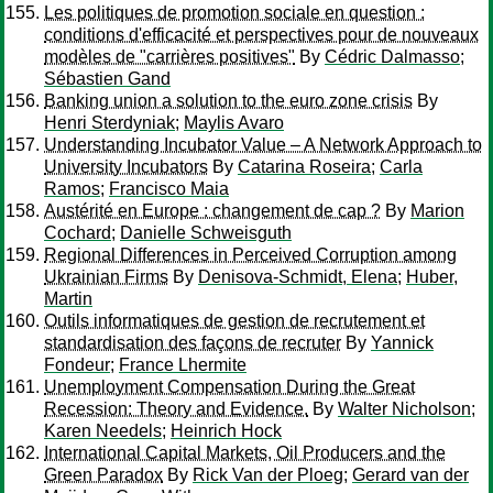
Les politiques de promotion sociale en question :
conditions d'efficacité et perspectives pour de nouveaux
modèles de "carrières positives"
By
Cédric Dalmasso
;
Sébastien Gand
Banking union a solution to the euro zone crisis
By
Henri Sterdyniak
;
Maylis Avaro
Understanding Incubator Value – A Network Approach to
University Incubators
By
Catarina Roseira
;
Carla
Ramos
;
Francisco Maia
Austérité en Europe : changement de cap ?
By
Marion
Cochard
;
Danielle Schweisguth
Regional Differences in Perceived Corruption among
Ukrainian Firms
By
Denisova-Schmidt, Elena
;
Huber,
Martin
Outils informatiques de gestion de recrutement et
standardisation des façons de recruter
By
Yannick
Fondeur
;
France Lhermite
Unemployment Compensation During the Great
Recession: Theory and Evidence.
By
Walter Nicholson
;
Karen Needels
;
Heinrich Hock
International Capital Markets, Oil Producers and the
Green Paradox
By
Rick Van der Ploeg
;
Gerard van der