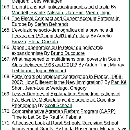
Meijden
;
Cees Withagen
Freight transport, policy instruments and climate
By
Mandell, Svante
;
Nilsson , Jan-Eric
;
Vierth , Inge
The Fiscal Compact and Current Account Patterns in
Europe
By
Stefan Behrendt
L'evoluzione socio-demografica della provincia di
Ferrara nei 150 anni dall'Unita' d'Italia
By
Aurelio
Bruzzo
;
Elena Curzola
Japon : abenomics ou le retour du policy-mix
expansionniste
By
Bruno Ducoudre
What happened to multidimensional poverty in South
Africa between 1993 and 2010?
By
Arden Finn
;
Murray
Leibbrandt
;
Ingrid Woolard
Forty Years of Immigrant Segregation in France, 1968-
2007: How Different Is the New Immigration?
By
Pan Ké
Shon, Jean-Louis
;
Verdugo, Gregory
Lesser Degrees of Explanation: Some Implications of
F.A. Hayek’s Methodology of Sciences of Complex
Phenomena
By
Scott Scheall
Comprehensive Agrarian Reform Program (CARP):
Time to Let Go
By
Raul V. Fabella
A Focused Look at Rural Schools Receiving School
Improvement Grants.
By
Linda Rosenberg
;
Megan Davis