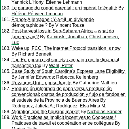
Yannick L'Horty
;
Etienne Lehmann
Le partage du congé parental : un impératif d'égalité
By
Hélène Périvier-Timbeau
France-Allemagne : Y-a-t-il un dividende
démographique ?
By
Vincent Touze
Post-harvest loss in Sub-Saharan Africa -- what do
farmers say ?
By
Kaminski, Jonathan
;
Christiaensen,
Luc
Wake up, FCC: The Internet Protocol transition is now
By
Richard Bennett
The European civil society campaign on the financial
transaction tax
By
Wahl, Peter
Case Study of South Carolina's Express Lane Eligibility.
By
Jennifer Edwards
;
Rebecca Kellenberg
Royaume-Uni : reprise fragile
By
Catherine Mathieu
Producción integrada de papa versus producción
convencional: costos de producción y flujo de fondos en
el sudeste de la Provincia de Buenos Aires
By
Rodríguez, Julieta A.
;
Rodríguez, Elsa Mirta M.
Migration and the housing market
By
Nicholas Sander
Work Practices as Implicit Incentives to Cooperate /
Pratiques de travail et coopération entre collègues
By
Marisa Ratto