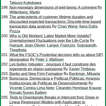
Tatsuya Kubokawa
Non-monetary dimensions of well-being: A comment
By
Wittenberg, Martin
The antecedents of customer lifetime duration and
discounted expected transactions: Discrete-time based
transaction data analysis
By
Chao Wang
;
Ilaria Dalla
Pozza
Why is Old Workers' Labor Market More Volatile?
Unemployment Fluctuations over the Life-Cycle
By
Hairault, Jean-Olivier
;
Langot, François
;
Sopraseuth,
Thepthida
What the FSOC's Prudential decision tells us about SIFI
designation
By
Peter J. Wallison
Les bulles 'robustes' : pourquoi il faut construire des
logements en région parisienne
By
Xavier Timbeau
Banks and New Firm Formation
By
Backman, Mikaela
Burocracia, Democracia e Políticas Públicas: Arranjos
Institucionais de Políticas de Desenvolvimento
By
Vicente Correia Lima Neto
;
Cleandro Henrique Krause
;
Renato Nunes Balbim
Tests to Disentangle Breaks in Intercept from Slope in
Linear Regression Models with Application to