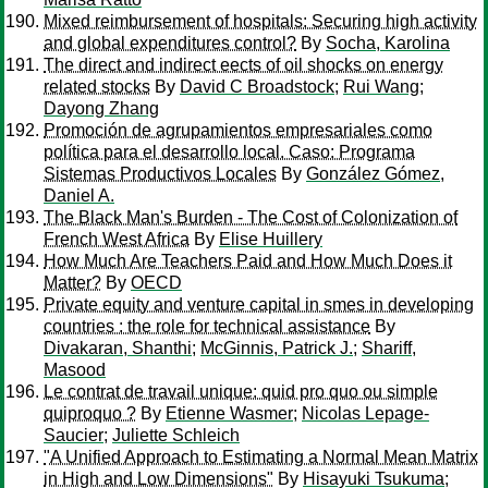
Mixed reimbursement of hospitals: Securing high activity
and global expenditures control?
By
Socha, Karolina
The direct and indirect eects of oil shocks on energy
related stocks
By
David C Broadstock
;
Rui Wang
;
Dayong Zhang
Promoción de agrupamientos empresariales como
política para el desarrollo local. Caso: Programa
Sistemas Productivos Locales
By
González Gómez,
Daniel A.
The Black Man's Burden - The Cost of Colonization of
French West Africa
By
Elise Huillery
How Much Are Teachers Paid and How Much Does it
Matter?
By
OECD
Private equity and venture capital in smes in developing
countries : the role for technical assistance
By
Divakaran, Shanthi
;
McGinnis, Patrick J.
;
Shariff,
Masood
Le contrat de travail unique: quid pro quo ou simple
quiproquo ?
By
Etienne Wasmer
;
Nicolas Lepage-
Saucier
;
Juliette Schleich
"A Unified Approach to Estimating a Normal Mean Matrix
in High and Low Dimensions"
By
Hisayuki Tsukuma
;