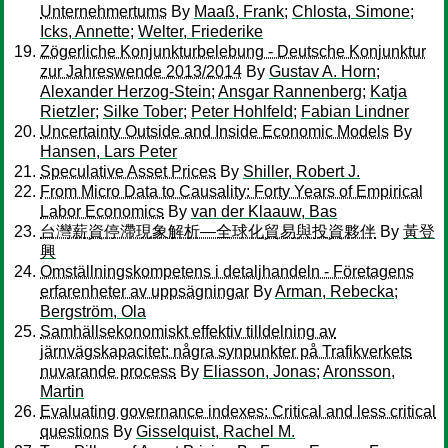
Unternehmertums
By
Maaß, Frank
;
Chlosta, Simone
;
Icks, Annette
;
Welter, Friederike
Zögerliche Konjunkturbelebung - Deutsche Konjunktur
zur Jahreswende 2013/2014
By
Gustav A. Horn
;
Alexander Herzog-Stein
;
Ansgar Rannenberg
;
Katja
Rietzler
;
Silke Tober
;
Peter Hohlfeld
;
Fabian Lindner
Uncertainty Outside and Inside Economic Models
By
Hansen, Lars Peter
Speculative Asset Prices
By
Shiller, Robert J.
From Micro Data to Causality: Forty Years of Empirical
Labor Economics
By
van der Klaauw, Bas
台灣薪資停滯現象解析—全球化貿易與投資夥伴
By
黃登
興
Omställningskompetens i detaljhandeln - Företagens
erfarenheter av uppsägningar
By
Arman, Rebecka
;
Bergström, Ola
Samhällsekonomiskt effektiv tilldelning av
järnvägskapacitet: några synpunkter på Trafikverkets
nuvarande process
By
Eliasson, Jonas
;
Aronsson,
Martin
Evaluating governance indexes: Critical and less critical
questions
By
Gisselquist, Rachel M.