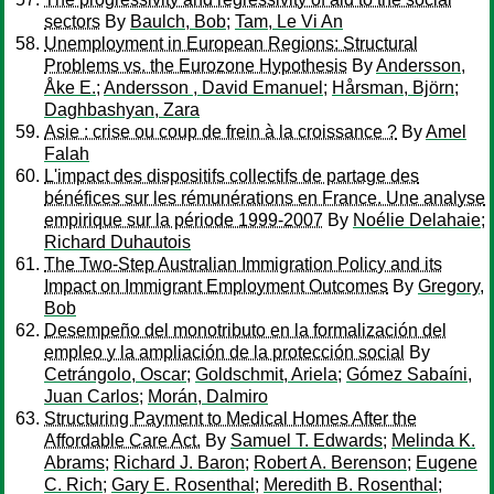
sectors
By
Baulch, Bob
;
Tam, Le Vi An
Unemployment in European Regions: Structural
Problems vs. the Eurozone Hypothesis
By
Andersson,
Åke E.
;
Andersson , David Emanuel
;
Hårsman, Björn
;
Daghbashyan, Zara
Asie : crise ou coup de frein à la croissance ?
By
Amel
Falah
L'impact des dispositifs collectifs de partage des
bénéfices sur les rémunérations en France. Une analyse
empirique sur la période 1999-2007
By
Noélie Delahaie
;
Richard Duhautois
The Two-Step Australian Immigration Policy and its
Impact on Immigrant Employment Outcomes
By
Gregory,
Bob
Desempeño del monotributo en la formalización del
empleo y la ampliación de la protección social
By
Cetrángolo, Oscar
;
Goldschmit, Ariela
;
Gómez Sabaíni,
Juan Carlos
;
Morán, Dalmiro
Structuring Payment to Medical Homes After the
Affordable Care Act.
By
Samuel T. Edwards
;
Melinda K.
Abrams
;
Richard J. Baron
;
Robert A. Berenson
;
Eugene
C. Rich
;
Gary E. Rosenthal
;
Meredith B. Rosenthal
;