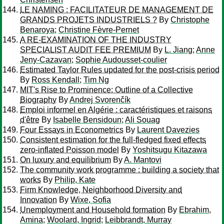
LE NAMING : FACILITATEUR DE MANAGEMENT DE
GRANDS PROJETS INDUSTRIELS ?
By
Christophe
Benaroya
;
Christine Fèvre-Pernet
A RE-EXAMINATION OF THE INDUSTRY
SPECIALIST AUDIT FEE PREMIUM
By
L. Jiang
;
Anne
Jeny-Cazavan
;
Sophie Audousset-coulier
Estimated Taylor Rules updated for the post-crisis period
By
Ross Kendall
;
Tim Ng
MIT's Rise to Prominence: Outline of a Collective
Biography
By
Andrej Svorenčík
Emploi informel en Algérie : caractéristiques et raisons
d'être
By
Isabelle Bensidoun
;
Ali Souag
Four Essays in Econometrics
By
Laurent Davezies
Consistent estimation for the full-fledged fixed effects
zero-inflated Poisson model
By
Yoshitsugu Kitazawa
On luxury and equilibrium
By
A. Mantovi
The community work programme : building a society that
works
By
Philip, Kate
Firm Knowledge, Neighborhood Diversity and
Innovation
By
Wixe, Sofia
Unemployment and Household formation
By
Ebrahim,
Amina
;
Woolard, Ingrid
;
Leibbrandt, Murray