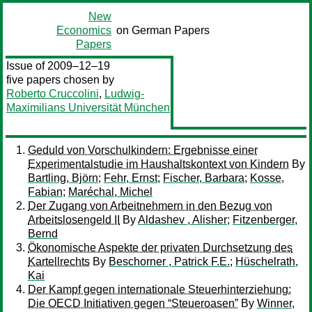
New
Economics
on German Papers
Papers
Issue of 2009–12–19
five papers chosen by
Roberto Cruccolini
,
Ludwig-
Maximilians Universität München
Geduld von Vorschulkindern: Ergebnisse einer
Experimentalstudie im Haushaltskontext von Kindern
By
Bartling, Björn
;
Fehr, Ernst
;
Fischer, Barbara
;
Kosse,
Fabian
;
Maréchal, Michel
Der Zugang von Arbeitnehmern in den Bezug von
Arbeitslosengeld II
By
Aldashev , Alisher
;
Fitzenberger,
Bernd
Ökonomische Aspekte der privaten Durchsetzung des
Kartellrechts
By
Beschorner , Patrick F.E.
;
Hüschelrath,
Kai
Der Kampf gegen internationale Steuerhinterziehung:
Die OECD Initiativen gegen “Steueroasen”
By
Winner,