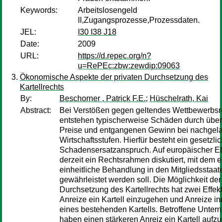
Keywords:
Arbeitslosengeld
II,Zugangsprozesse,Prozessdaten.
JEL:
I30 I38 J18
Date:
2009
URL:
https://d.repec.org/n?
u=RePEc:zbw:zewdip:09063
Ökonomische Aspekte der privaten Durchsetzung des
Kartellrechts
By:
Beschorner , Patrick F.E.
;
Hüschelrath, Kai
Abstract:
Bei Verstößen gegen geltendes Wettbewerbsr
entstehen typischerweise Schäden durch übe
Preise und entgangenen Gewinn bei nachgel
Wirtschaftsstufen. Hierfür besteht ein gesetzli
Schadensersatzanspruch. Auf europäischer E
derzeit ein Rechtsrahmen diskutiert, mit dem e
einheitliche Behandlung in den Mitgliedsstaat
gewährleistet werden soll. Die Möglichkeit der
Durchsetzung des Kartellrechts hat zwei Effekt
Anreize ein Kartell einzugehen und Anreize in
eines bestehenden Kartells. Betroffene Unte
haben einen stärkeren Anreiz ein Kartell aufz