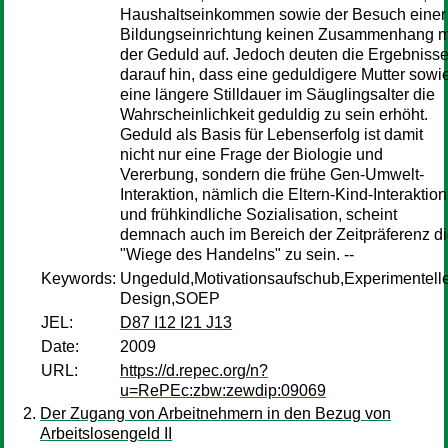
Haushaltseinkommen sowie der Besuch einer
Bildungseinrichtung keinen Zusammenhang m
der Geduld auf. Jedoch deuten die Ergebniss
darauf hin, dass eine geduldigere Mutter sowi
eine längere Stilldauer im Säuglingsalter die
Wahrscheinlichkeit geduldig zu sein erhöht.
Geduld als Basis für Lebenserfolg ist damit
nicht nur eine Frage der Biologie und
Vererbung, sondern die frühe Gen-Umwelt-
Interaktion, nämlich die Eltern-Kind-Interaktion
und frühkindliche Sozialisation, scheint
demnach auch im Bereich der Zeitpräferenz d
"Wiege des Handelns" zu sein. --
Keywords:
Ungeduld,Motivationsaufschub,Experimentell
Design,SOEP
JEL:
D87 I12 I21 J13
Date:
2009
URL:
https://d.repec.org/n?
u=RePEc:zbw:zewdip:09069
Der Zugang von Arbeitnehmern in den Bezug von
Arbeitslosengeld II