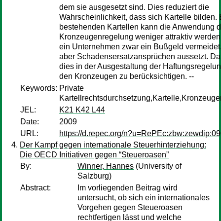
dem sie ausgesetzt sind. Dies reduziert die
Wahrscheinlichkeit, dass sich Kartelle bilden. 
bestehenden Kartellen kann die Anwendung d
Kronzeugenregelung weniger attraktiv werde
ein Unternehmen zwar ein Bußgeld vermeidet,
aber Schadensersatzansprüchen aussetzt. Dah
dies in der Ausgestaltung der Haftungsregelu
den Kronzeugen zu berücksichtigen. --
Keywords:
Private
Kartellrechtsdurchsetzung,Kartelle,Kronzeug
JEL:
K21 K42 L44
Date:
2009
URL:
https://d.repec.org/n?u=RePEc:zbw:zewdip:0
Der Kampf gegen internationale Steuerhinterziehung:
Die OECD Initiativen gegen “Steueroasen”
By:
Winner, Hannes
(University of
Salzburg)
Abstract:
Im vorliegenden Beitrag wird
untersucht, ob sich ein internationales
Vorgehen gegen Steueroasen
rechtfertigen lässt und welche