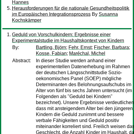
Hannes
Herausforderungen für die nationale Gesundheitspolitik
im Europäischen Integrationsprozess
By
Susanna
Kochskämper
Geduld von Vorschulkindern: Ergebnisse einer
Experimentalstudie im Haushaltskontext von Kindern
By:
Bartling, Björn
;
Fehr, Ernst
;
Fischer, Barbara
;
Kosse, Fabian
;
Maréchal, Michel
Abstract:
In dieser Studie werden anhand einer
experimentellen Datenerhebung im Rahmen
der deutschen Längsschnittstudie Sozio-
oekonomisches Panel (SOEP) mögliche
Determinanten des Belohnungsaufschubs im
Alter von fünf bis sechs Jahren untersucht (im
Folgenden als "Geduld bei Kindern"
bezeichnet). Unsere Ergebnisse verdeutlichen
dass mit ansteigendem Alter bei den jüngeren
Kindern die Geduld zunimmt und bessere
verbale Fähigkeiten und Geduld positiv
miteinander korreliert sind. Freilich weisen da
Geschlecht, die Anzahl Kinder im Haushalt, d