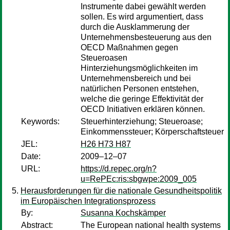
Instrumente dabei gewählt werden
sollen. Es wird argumentiert, dass
durch die Ausklammerung der
Unternehmensbesteuerung aus den
OECD Maßnahmen gegen
Steueroasen
Hinterziehungsmöglichkeiten im
Unternehmensbereich und bei
natürlichen Personen entstehen,
welche die geringe Effektivität der
OECD Initiativen erklären können.
Keywords:
Steuerhinterziehung; Steueroase;
Einkommenssteuer; Körperschaftsteuer
JEL:
H26 H73 H87
Date:
2009–12–07
URL:
https://d.repec.org/n?
u=RePEc:ris:sbgwpe:2009_005
Herausforderungen für die nationale Gesundheitspolitik
im Europäischen Integrationsprozess
By:
Susanna Kochskämper
Abstract:
The European national health systems