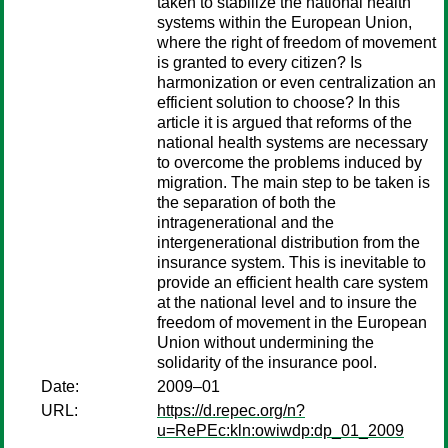
taken to stabilize the national health
systems within the European Union,
where the right of freedom of movement
is granted to every citizen? Is
harmonization or even centralization an
efficient solution to choose? In this
article it is argued that reforms of the
national health systems are necessary
to overcome the problems induced by
migration. The main step to be taken is
the separation of both the
intragenerational and the
intergenerational distribution from the
insurance system. This is inevitable to
provide an efficient health care system
at the national level and to insure the
freedom of movement in the European
Union without undermining the
solidarity of the insurance pool.
Date:
2009–01
URL:
https://d.repec.org/n?
u=RePEc:kln:owiwdp:dp_01_2009