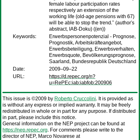
female labour participation rates
respectively an extension of the
working life (old-age pensions with 67)
will be able to stop the trend." (author's
abstract, IAB-Doku) ((en))
Keywords:
Erwerbspersonenpotenzial - Prognose,
Prognostik, Arbeitskräfteangebot,
Erwerbsbeteiligung, Erwerbsverhalten,
Erwerbsquote, Bevölkerungsprognose,
Saarland, Bundesrepublik Deutschland
Date:
2009–09–22
URL:
https://d.repec.org/n?
u=RePEc:iab:iabfob:200906
This issue is ©2009 by
Roberto Cruccolini
. It is provided as
is without any express or implied warranty. It may be freely
redistributed in whole or in part for any purpose. If distributed
in part, please include this notice.
General information on the NEP project can be found at
https://nep.repec.org
. For comments please write to the
director of NEP,
Marco Novarese
at