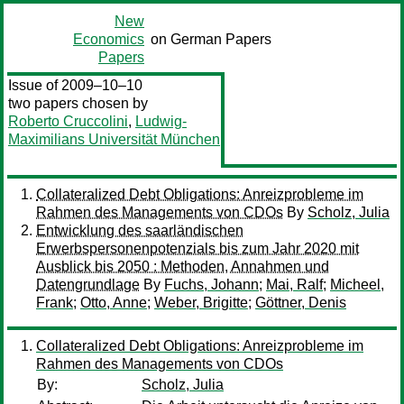
New
Economics
on German Papers
Papers
Issue of 2009–10–10
two papers chosen by
Roberto Cruccolini
,
Ludwig-
Maximilians Universität München
Collateralized Debt Obligations: Anreizprobleme im
Rahmen des Managements von CDOs
By
Scholz, Julia
Entwicklung des saarländischen
Erwerbspersonenpotenzials bis zum Jahr 2020 mit
Ausblick bis 2050 : Methoden, Annahmen und
Datengrundlage
By
Fuchs, Johann
;
Mai, Ralf
;
Micheel,
Frank
;
Otto, Anne
;
Weber, Brigitte
;
Göttner, Denis
Collateralized Debt Obligations: Anreizprobleme im
Rahmen des Managements von CDOs
By:
Scholz, Julia