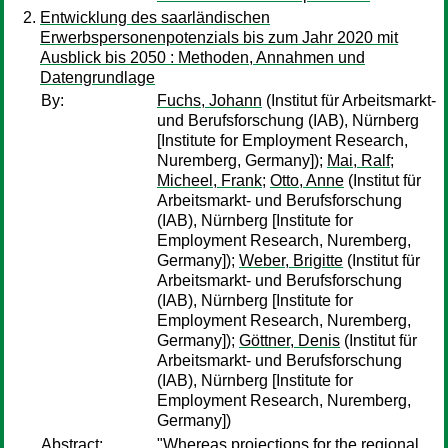
Entwicklung des saarländischen
Erwerbspersonenpotenzials bis zum Jahr 2020 mit
Ausblick bis 2050 : Methoden, Annahmen und
Datengrundlage
By:
Fuchs, Johann
(Institut für Arbeitsmarkt-
und Berufsforschung (IAB), Nürnberg
[Institute for Employment Research,
Nuremberg, Germany]);
Mai, Ralf
;
Micheel, Frank
;
Otto, Anne
(Institut für
Arbeitsmarkt- und Berufsforschung
(IAB), Nürnberg [Institute for
Employment Research, Nuremberg,
Germany]);
Weber, Brigitte
(Institut für
Arbeitsmarkt- und Berufsforschung
(IAB), Nürnberg [Institute for
Employment Research, Nuremberg,
Germany]);
Göttner, Denis
(Institut für
Arbeitsmarkt- und Berufsforschung
(IAB), Nürnberg [Institute for
Employment Research, Nuremberg,
Germany])
Abstract:
"Whereas projections for the regional